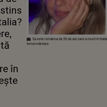
EVASTATĂ DE
 stins
AMILIA SE
Ă ACUM ȘI CU
CULTĂȚI
talia?
E ÎN TIMP CE
EȘTE SĂ O
re,
PE ULTIMUL
Ea este românca de 26 de ani care a murit în Itali
ntă
înmormântare
re în
ește