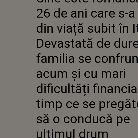
ITALIA? D
26 de ani care s-a
DURERE, F
CONFRUNT
MARI DIFI
din viață subit în I
FINANCIAR
SE PREGĂT
Devastată de dure
CONDUCĂ 
DRUM
familia se confru
acum și cu mari
dificultăți financia
timp ce se pregăt
să o conducă pe
ultimul drum