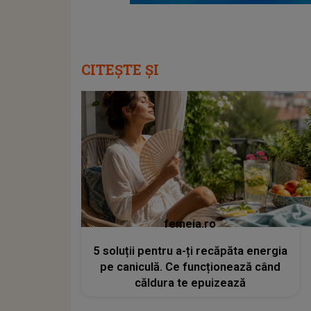
CITEȘTE ȘI
femeia.ro
5 soluții pentru a-ți recăpăta energia
pe caniculă. Ce funcționează când
căldura te epuizează