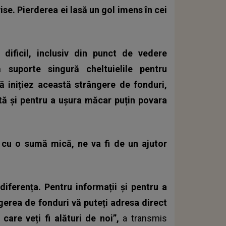
vise. Pierderea ei lasă un gol imens în cei
dificil, inclusiv din punct de vedere
uporte singură cheltuielile pentru
 inițiez această strângere de fonduri,
rită și pentru a ușura măcar puțin povara
i cu o sumă mică, ne va fi de un ajutor
diferența. Pentru informații și pentru a
erea de fonduri vă puteți adresa direct
care veți fi alături de noi”,
a transmis