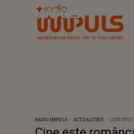
Radio Impuls
RADIO IMPULS
ACTUALITATE
CINE ESTE
26 DE ANI 
Cine este românc
DIN VIAȚĂ