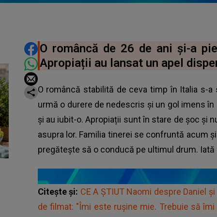
DISTRIBUIE ARTICOLUL
O româncă de 26 de ani și-a pierd
Apropiații au lansat un apel dispe
O româncă stabilită de ceva timp în Italia s-a s
urmă o durere de nedescris și un gol imens în 
și au iubit-o. Apropiații sunt în stare de șoc și
asupra lor. Familia tinerei se confruntă acum și 
pregătește să o conducă pe ultimul drum. Iată 
Citește și:
CE A ȘTIUT Naomi despre Daniel și 
de filmat: "Îmi este rușine mie. Trebuie să îmi