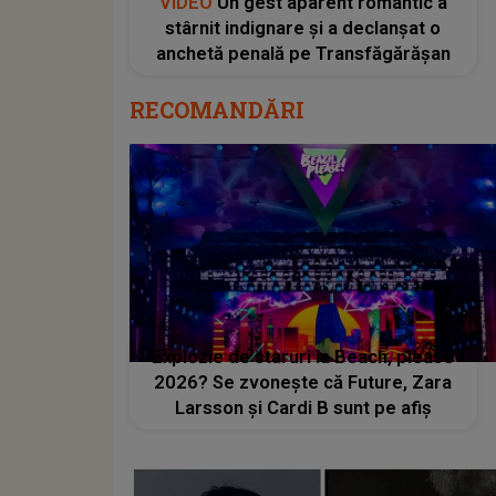
VIDEO
Un gest aparent romantic a
stârnit indignare și a declanșat o
anchetă penală pe Transfăgărășan
RECOMANDĂRI
Explozie de staruri la Beach, please
2026? Se zvonește că Future, Zara
Larsson și Cardi B sunt pe afiș