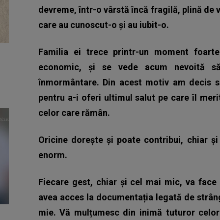
devreme, într-o vârstă încă fragilă, plină de 
care au cunoscut-o și au iubit-o.
Familia ei trece printr-un moment foarte 
economic, și se vede acum nevoită să s
înmormântare. Din acest motiv am decis să
pentru a-i oferi ultimul salut pe care îl me
celor care rămân.
Oricine dorește și poate contribui, chiar ș
enorm.
Fiecare gest, chiar și cel mai mic, va face 
avea acces la documentația legată de strâng
mie. Vă mulțumesc din inimă tuturor celor 