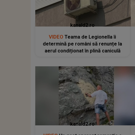
kanald2.ro
VIDEO
Teama de Legionella îi
determină pe români să renunțe la
aerul condiționat în plină caniculă
kanald2.ro