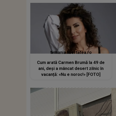
tvmania.libertatea.ro
Cum arată Carmen Brumă la 49 de
ani, deși a mâncat desert zilnic în
vacanță: «Nu e noroc!» [FOTO]