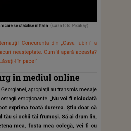
care se stabilise în Italia
(sursa foto: PixaBay)
rnauți! Concurenta din „Casa Iubirii” a
acuri neașteptate. Cum îl apară aceasta?
ăsați-l în pace!”
urg în mediul online
 Georgianei, apropiații au transmis mesaje
el omagii emoționante.
„Nu voi fi niciodată
 pot exprima toată durerea. Știu doar că
l tău și ochii tăi frumoși. Să ai drum lin,
rietena mea, fosta mea colegă, vei fi cu