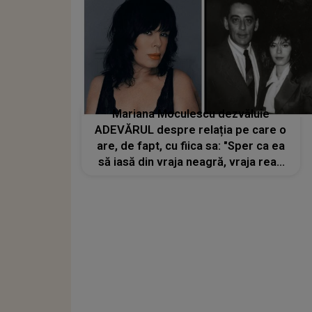
Mariana Moculescu dezvăluie
ADEVĂRUL despre relația pe care o
are, de fapt, cu fiica sa: "Sper ca ea
să iasă din vraja neagră, vraja rea".
Ce se întâmplă cu testamentul lui
Horia Moculescu