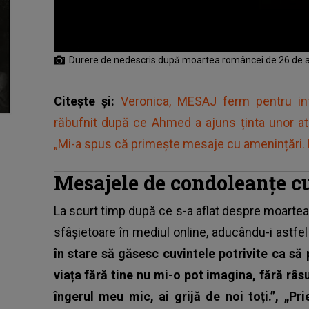
Durere de nedescris după moartea româncei de 26 de ani 
Citește și:
Veronica, MESAJ ferm pentru inte
răbufnit după ce Ahmed a ajuns ținta unor at
„Mi-a spus că primește mesaje cu amenințări. L
Mesajele de condoleanțe c
La scurt timp după ce s-a aflat despre moartea
sfâșietoare în mediul online, aducându-i astf
în stare să găsesc cuvintele potrivite ca să
viața fără tine nu mi-o pot imagina, fără râsu
îngerul meu mic, ai grijă de noi toți.”, „P