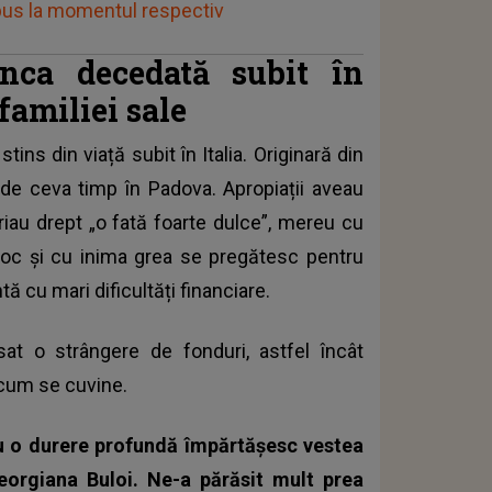
spus la momentul respectiv
nca decedată subit în
 familiei sale
tins din viață subit în Italia. Originară din
 de ceva timp în Padova. Apropiații aveau
riau drept „o fată foarte dulce”, mereu cu
șoc și cu inima grea se pregătesc pentru
ă cu mari dificultăți financiare.
sat o strângere de fonduri, astfel încât
 cum se cuvine.
u o durere profundă împărtășesc vestea
Georgiana Buloi. Ne-a părăsit mult prea