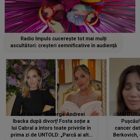
Radio Impuls cucerește tot mai mulți
ascultători: creșteri semnificative în audiență
Cât de bine îi merge Andreei
MĂRTURIA
Ibacka după divorț! Fosta soție a
Pușcău!
lui Cabral a întors toate privirile în
cancer dato
prima zi de UNTOLD: „Parcă ai altă
Berkovich, 