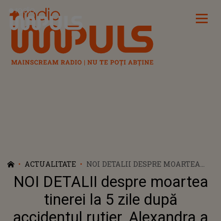
Radio Impuls
ACTUALITATE
NOI DETALII DESPRE MOARTEA
TINEREI LA 5 ZILE DUPĂ
NOI DETALII despre moartea
ACCIDENTUL RUTIER.
ALEXANDRA A FOST EXTERNATĂ
tinerei la 5 zile după
CU UN TRAUMATISM MINOR LA
accidentul rutier. Alexandra a
MÂNĂ, DAR S-A STINS LA SCURT