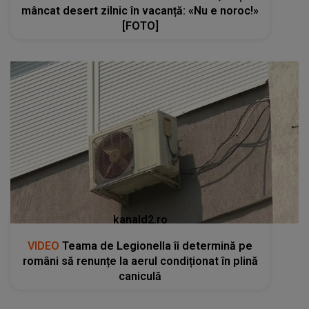
mâncat desert zilnic în vacanță: «Nu e noroc!»
[FOTO]
kanald2.ro
VIDEO
Teama de Legionella îi determină pe
români să renunțe la aerul condiționat în plină
caniculă