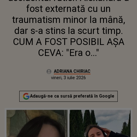
TIMP. CUM A FOST POSIBIL AȘA
fost externată cu un
CEVA: "ERA O..."
traumatism minor la mână,
dar s-a stins la scurt timp.
CUM A FOST POSIBIL AȘA
CEVA: "Era o..."
Autor:
ADRIANA CHIRIAC
Publicat:
vineri, 3 iulie 2026
Actualizat:
vineri, 3 iulie 2026
Adaugă-ne ca sursă preferată în Google