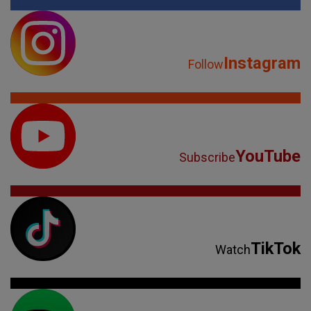
Instagram
Follow
YouTube
Subscribe
TikTok
Watch