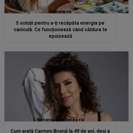
femeia.ro
5 soluții pentru a-ți recăpăta energia pe
caniculă. Ce funcționează când căldura te
epuizează
tvmania.libertatea.ro
Cum arată Carmen Brumă la 49 de ani, deși a