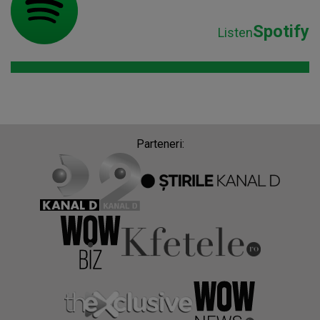
Spotify
Listen
Parteneri: