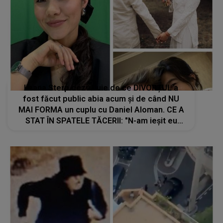
Ileana Sterp dezvăluie de ce DIVORȚUL a
fost făcut public abia acum și de când NU
MAI FORMA un cuplu cu Daniel Aloman. CE A
STAT ÎN SPATELE TĂCERII: "N-am ieșit eu
până acum să zic nimic, nu am..."