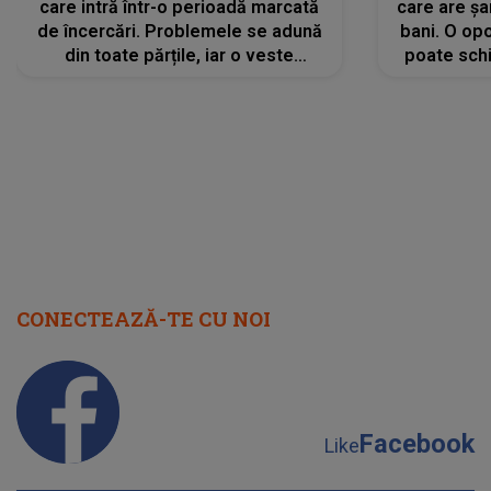
care intră într-o perioadă marcată
care are șa
de încercări. Problemele se adună
bani. O opo
din toate părțile, iar o veste
poate schi
neașteptată îi dă planurile peste
la
cap
CONECTEAZĂ-TE CU NOI
Facebook
Like