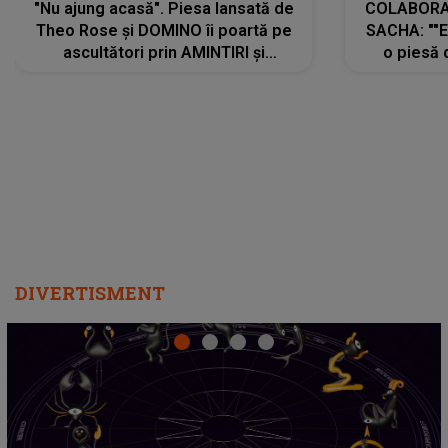
"Nu ajung acasă". Piesa lansată de
COLABORAR
Theo Rose și DOMINO îi poartă pe
SACHA: ""E
ascultători prin AMINTIRI și
o piesă 
REGĂSIRI, iar drumul emoțiilor
imediat pre
trece prin sufletul publicului:
cu mine șt
"Pentru toți cei care au plecat
păstrăm do
departe ca să le fie mai bine"
DIVERTISMENT