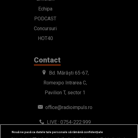
Echipa
PODCAST
Concursuri
HOT40
Contact
Bd. Mărăști 65-67,
Romexpo Intrarea C,
Pavilion T, sector 1
office@radioimpuls.ro
LIVE : 0754-222.999
WhatsApp: 0754-222.999
Nouă ne pasă ca datele tale personale să rămână confidențiale