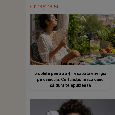
CITEȘTE ȘI
femeia.ro
5 soluții pentru a-ți recăpăta energia
pe caniculă. Ce funcționează când
căldura te epuizează