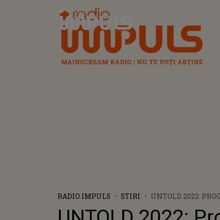
Radio Impuls
RADIO IMPULS
STIRI
UNTOLD 2022: PRO
PE CARE PARTICIPA
UNTOLD 2022: Pr
LE RESPECTE