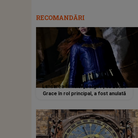
RECOMANDĂRI
Lansarea filmului „Batgirl”, cu Leslie
Grace în rol principal, a fost anulată