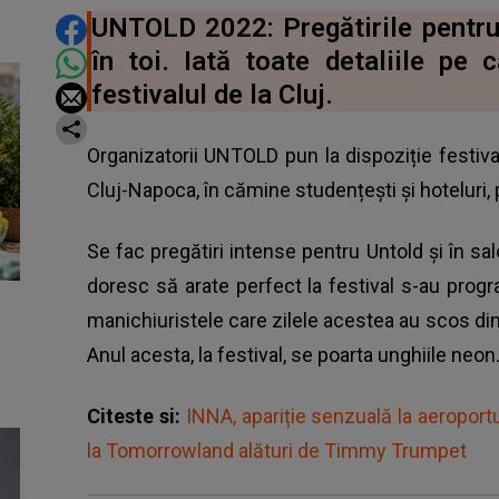
DISTRIBUIE ARTICOLUL
UNTOLD 2022: Pregătirile pentru 
în toi. Iată toate detaliile pe 
festivalul de la Cluj.
Organizatorii UNTOLD pun la dispoziție festiva
Cluj-Napoca, în cămine studențești și hoteluri, 
Se fac pregătiri intense pentru Untold și în sa
doresc să arate perfect la festival s-au progr
manichiuristele care zilele acestea au scos di
Anul acesta, la festival, se poarta unghiile neon
Citeste si:
INNA, apariție senzuală la aeroport
la Tomorrowland alături de Timmy Trumpet