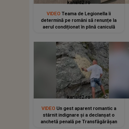
kanald2.ro
VIDEO
Teama de Legionella îi
determină pe români să renunțe la
aerul condiționat în plină caniculă
kanald2.ro
VIDEO
Un gest aparent romantic a
stârnit indignare și a declanșat o
anchetă penală pe Transfăgărășan