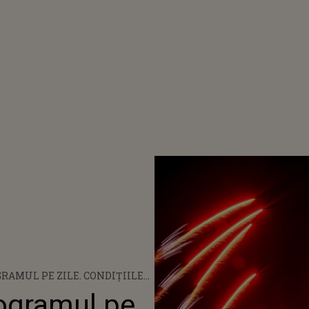
GRAMUL PE ZILE. CONDIŢIILE
NŢII LA FESTIVAL TREBUIE SĂ
ogramul pe