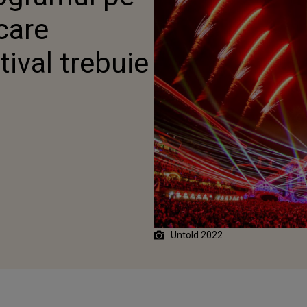
 care
stival trebuie
Untold 2022