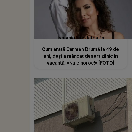
tvmania.libertatea.ro
Cum arată Carmen Brumă la 49 de
ani, deși a mâncat desert zilnic în
vacanță: «Nu e noroc!» [FOTO]