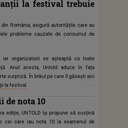
anţii la festival trebuie
c din România, asigură autoritățile care au
ualele probleme cauzate de consumul de
i, iar organizatorii se așteaptă ca toate
ță. Anul acesta, Untold aduce în fața
 surpriză. În linkul pe care îl găsești
aici
ii la festival
.
i de nota 10
sea ediție, UNTOLD își propune să susțină
pe cei care iau nota 10 la examenul de