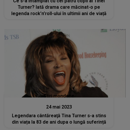
Ce s-a întâmplat cu cei patru copii ai Tinei
Turner? Iată drama care măcinat-o pe
legenda rock’n’roll-ului în ultimii ani de viață
Stiri mondene
24 mai 2023
Legendara cântăreaţă Tina Turner s-a stins
din viața la 83 de ani dupa o lungă suferință