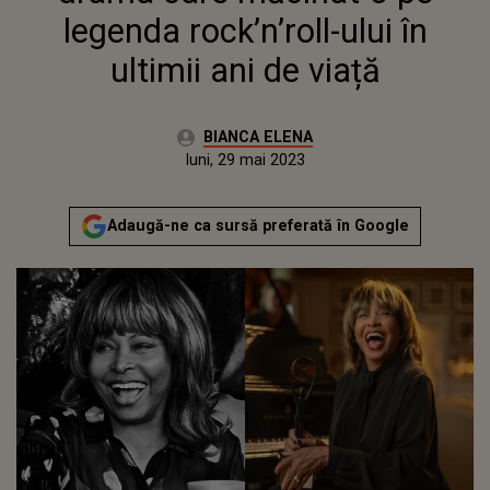
legenda rock’n’roll-ului în
ultimii ani de viață
Autor:
BIANCA ELENA
Publicat:
joi, 25 mai 2023
Actualizat:
luni, 29 mai 2023
Adaugă-ne ca sursă preferată în Google