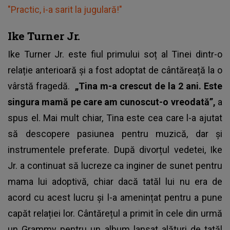
"Practic, i-a sarit la jugulară!"
Ike Turner Jr.
Ike Turner Jr. este fiul primului soț al Tinei dintr-o
relație anterioară și a fost adoptat de cântăreață la o
vârstă fragedă.
„Tina m-a crescut de la 2 ani. Este
singura mamă pe care am cunoscut-o vreodată”,
a
spus el. Mai mult chiar, Tina este cea care l-a ajutat
să descopere pasiunea pentru muzică, dar și
instrumentele preferate. După divorțul vedetei, Ike
Jr. a continuat să lucreze ca inginer de sunet pentru
mama lui adoptivă, chiar dacă tatăl lui nu era de
acord cu acest lucru și l-a amenințat pentru a pune
capăt relației lor. Cântărețul a primit în cele din urmă
un Grammy pentru un album lansat alături de tatăl