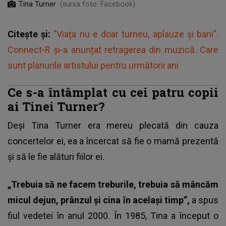
Tina Turner
(sursa foto: Facebook)
Citește și:
"Viața nu e doar turneu, aplauze și bani".
Connect-R și-a anunțat retragerea din muzică. Care
sunt planurile artistului pentru următorii ani
Ce s-a întâmplat cu cei patru copii
ai Tinei Turner?
Deși Tina Turner era mereu plecată din cauza
concertelor ei, ea a încercat să fie o mamă prezentă
și să le fie alături fiilor ei.
„Trebuia să ne facem treburile, trebuia să mâncăm
micul dejun, prânzul și cina în același timp”,
a spus
fiul vedetei în anul 2000. În 1985, Tina a început o