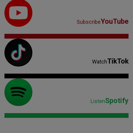
YouTube
Subscribe
TikTok
Watch
Spotify
Listen