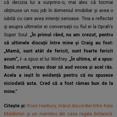
că decizia lui a surprins-o, mai ales că tocmai
obținuse un nou job în domeniul imobiliar și avea o
iubită cu care avea intenții serioase. Tina a reflectat
și asupra ultimelor ei conversații cu fiul ei la Oprah's
Super Soul.
„În primul rând, nu am crezut, pentru
că ultimele discuții între mine și Craig au fost:
„Mamă, sunt atât de fericit, sunt foarte fericit
acum”, i
-a spus el lui Winfrey.
„În ultima, el a spus:
Bună mamă, vreau doar să aud vocea și acel râs.
Acela a ieșit în evidență pentru că nu spusese
niciodată asta. Cred că a fost rămas bun de la
mine."
Citește și:
Rose Hanbury, mărul discordiei între Kate
Middleton și un membru din casa regala britanică: