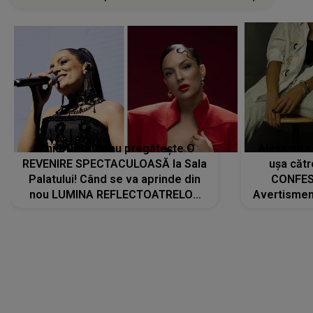
Tania Turtureanu pregătește O
Alexandra
REVENIRE SPECTACULOASĂ la Sala
ușa cătr
Palatului! Când se va aprinde din
CONFES
nou LUMINA REFLECTOATRELOR
Avertismentu
pentru artistă: " Vor fi multe
rămas ÎNT
cântece noi, în premieră. Cântece
au format-
care abia acum învață să respire"
"Am f