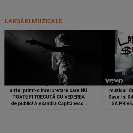
LANSĂRI MUZICALE
De această dată, "Dilaila" se simte
COLABORAR
altfel printr-o interpretare care NU
muzical! C
POATE FI TRECUTĂ CU VEDEREA
Savali și Ri
de public! Alexandra Căpitănescu
SĂ PRIV
a lansat VERSIUNEA LIVE a piesei