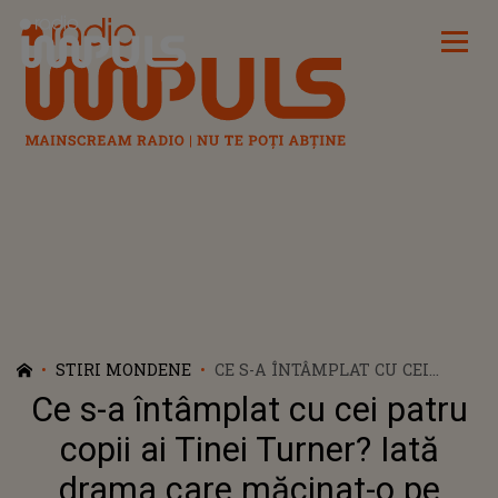
Radio Impuls
STIRI MONDENE
CE S-A ÎNTÂMPLAT CU CEI
PATRU COPII AI TINEI TURNER?
Ce s-a întâmplat cu cei patru
IATĂ DRAMA CARE MĂCINAT-O
PE LEGENDA ROCK’N’ROLL-ULUI
copii ai Tinei Turner? Iată
ÎN ULTIMII ANI DE VIAȚĂ
drama care măcinat-o pe