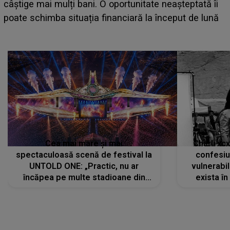
care deschid festivalul și de la ce ore au loc cele mai
așteptate concerte pe scena principală?
Cea mai mare și mai
Charli xc
spectaculoasă scenă de festival la
confesiu
UNTOLD ONE: „Practic, nu ar
vulnerabil
încăpea pe multe stadioane din
exista în
lume”. Evenimentul începe joi, 6
august 2026