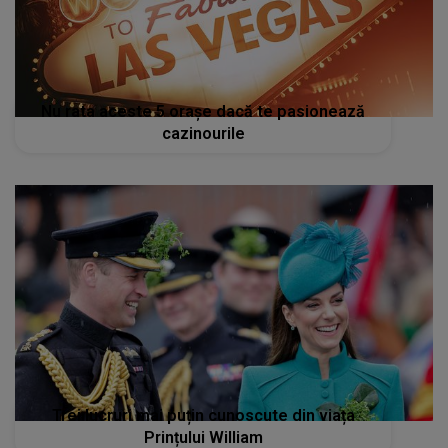
Nu rata aceste 5 orașe dacă te pasionează
cazinourile
Trei lucruri mai puțin cunoscute din viața
Prințului William