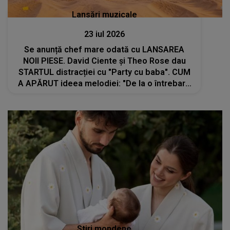
Lansări muzicale
23 iul 2026
Se anunță chef mare odată cu LANSAREA
NOII PIESE. David Ciente și Theo Rose dau
STARTUL distracției cu "Party cu baba". CUM
A APĂRUT ideea melodiei: "De la o întrebare
simplă: cine a zis că..."
Stiri mondene