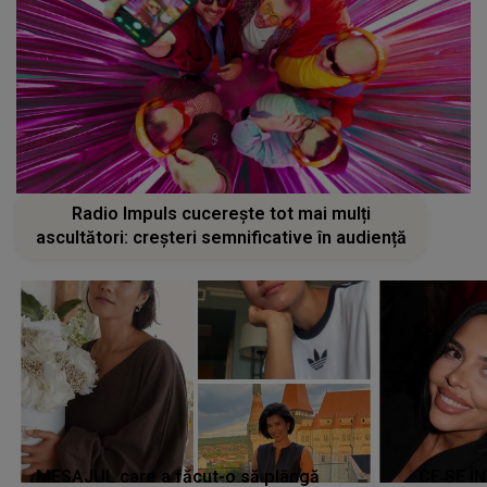
Radio Impuls cucerește tot mai mulți
ascultători: creșteri semnificative în audiență
MESAJUL care a făcut-o să plângă
CE SE Î