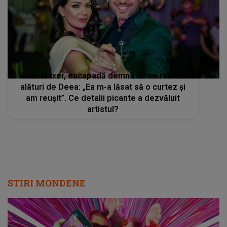
Dinu Maxer, escapadă demnă de un roman
alături de Deea: „Ea m-a lăsat să o curtez și
am reușit”. Ce detalii picante a dezvăluit
artistul?
STIRI MONDENE