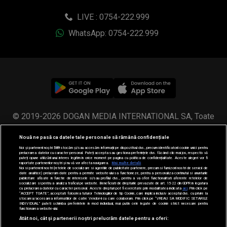
LIVE : 0754-222.999
WhatsApp: 0754-222.999
© 2019-2026 DOGAN MEDIA INTERNATIONAL SA, Toate
drepturile rezervate.
Nouă ne pasă ca datele tale personale să rămână confidențiale
Noi și partenerii noștri
589
stocăm și/sau accesăm informații pe dispozitivul dvs., precum identificatorii cookie unici pentru
prelucrarea datelor cu caracter personal. Puteți accepta sau gestiona preferințele dvs. făcând clic mai jos, respectiv vă
puteți opune utilizării unui interes legitim în orice moment pe pagina cu politica de confidențialitate. Aceste alegeri vor fi
raportate partenerilor noștri și nu vă vor afecta navigarea.
Mai multe detalii
Noi si partenerii nostri (retelele de socializare si agentiile de publicitate partenere, precum si furnizorii nostri de servicii de
date analitice) prelucram date pentru a permite website-ului sa functioneze, pentru a personaliza continutul si anunturile
publicitare afisate in functie de interesele si/sau profilul dvs., pentru a va oferi functionalitati aferente retelelor de
socializare si pentru a analiza traficul pe website. Beneficiati de drepturile prevazute de art. 15-22 din GDPR in legatura
cu prelucrarea datelor cu caracter personal. Aceste drepturi pot fi exercitate prin modalitatea indicata
aici
. Prin click pe
“ACCEPT TOATE”, acceptati folosirea tuturor Tehnologiilor de tip Cookie, care implica inclusiv acceptul dvs. cu privire la
stocarea/accesarea informatiilor de catre Vendor-ii cu care colaboram. Prin click pe “VREAU SA MODIFIC SETARILE
INDIVIDUAL” puteti schimba preferintele in mod individual, mai putin cele legate de cookie strict necesare pentru
functionarea website-ului.
Atât noi, cât și partenerii noștri prelucrăm datele pentru a oferi: