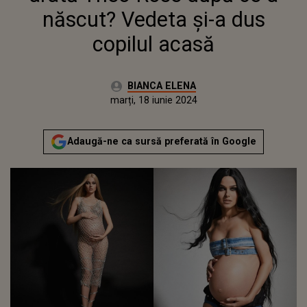
născut? Vedeta și-a dus
copilul acasă
Autor:
BIANCA ELENA
Publicat:
duminică, 18 iunie 2023
Actualizat:
marți, 18 iunie 2024
Adaugă-ne ca sursă preferată în Google