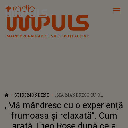
Radio Impuls
STIRI MONDENE
„MĂ MÂNDRESC CU O
EXPERIENȚĂ FRUMOASA ȘI
„Mă mândresc cu o experiență
RELAXATĂ”. CUM ARATĂ THEO
ROSE DUPĂ CE A NĂSCUT?
frumoasa și relaxată”. Cum
VEDETA ȘI-A DUS COPILUL
arată Theo Rose după ce a
ACASĂ