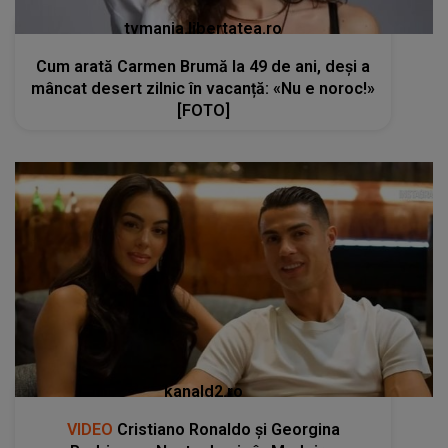
tvmania.libertatea.ro
Cum arată Carmen Brumă la 49 de ani, deși a
mâncat desert zilnic în vacanță: «Nu e noroc!»
[FOTO]
kanald2.ro
VIDEO
Cristiano Ronaldo și Georgina