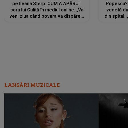
pe Ileana Sterp. CUM A APĂRUT
Popescu?
sora lui Culiță în mediul online: „Va
vedetă du
veni ziua când povara va dispărea,
din spital:
iar lacrimile...”
LANSĂRI MUZICALE