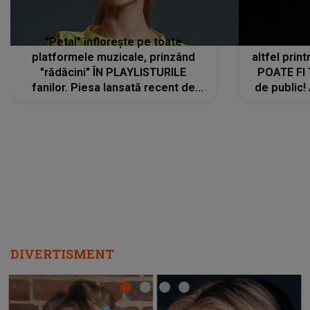
"Petal" înflorește pe toate
De această 
platformele muzicale, prinzând
altfel prin
"rădăcini" ÎN PLAYLISTURILE
POATE FI
fanilor. Piesa lansată recent de
de public!
Ariana Grande îi face pe
a lansat V
ascultători SĂ O ASCULTE PE
REPEAT
DIVERTISMENT