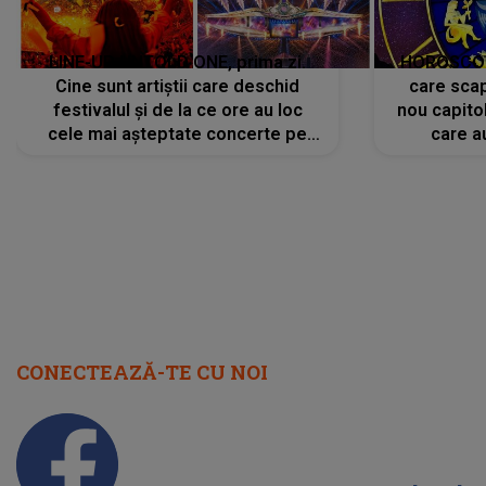
LINE-UP UNTOLD ONE, prima zi.
HOROSCOP 
Cine sunt artiștii care deschid
care scap
festivalul și de la ce ore au loc
nou capitol
cele mai așteptate concerte pe
care a
scena principală?
perioadă 
CONECTEAZĂ-TE CU NOI