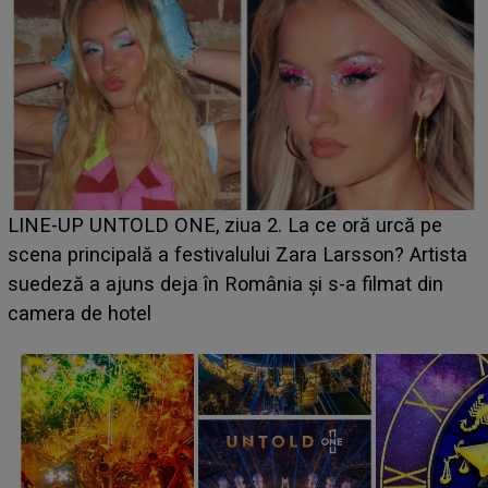
Ce a dezvăluit noua concurentă din "Casa Iubirii" l-a
luat prin surprindere pe Emanuel. CINE ESTE
BĂIATUL VIZAT de Alexandra?! Aflându-se în fața
faptului împlinit, A RECUNOSCUT IMEDIAT: "Am
avut..."