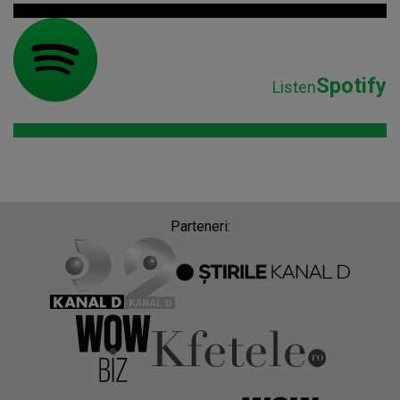
Spotify
Listen
Parteneri: