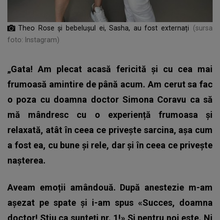
Theo Rose și bebelușul ei, Sasha, au fost externați
(sursa
foto: Instagram)
„Gata! Am plecat acasă fericită și cu cea mai
frumoasă amintire de până acum. Am cerut sa fac
o poza cu doamna doctor Simona Coravu ca să
mă mândresc cu o experiență frumoasa și
relaxată, atât în ceea ce privește sarcina, așa cum
a fost ea, cu bune și rele, dar și în ceea ce privește
nașterea.
Aveam emoții amândouă. După anestezie m-am
așezat pe spate și i-am spus «Succes, doamna
doctor! Știu ca sunteți nr. 1!» Și pentru noi este. Ni