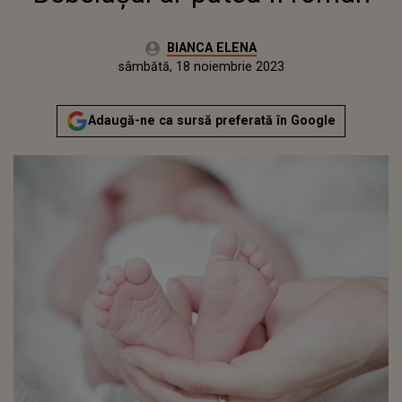
Autor:
BIANCA ELENA
Publicat:
vineri, 18 noiembrie 2022
Actualizat:
sâmbătă, 18 noiembrie 2023
Adaugă-ne ca sursă preferată în Google