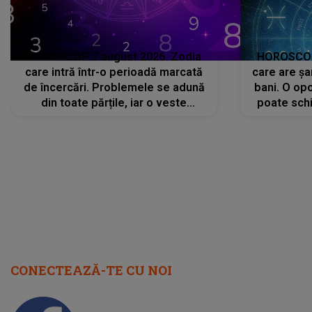
HOROSCOP 7 august 2026. Zodia
HOROSCOP 
care intră într-o perioadă marcată
care are șa
de încercări. Problemele se adună
bani. O opo
din toate părțile, iar o veste
poate schi
neașteptată îi dă planurile peste
la
cap
CONECTEAZĂ-TE CU NOI