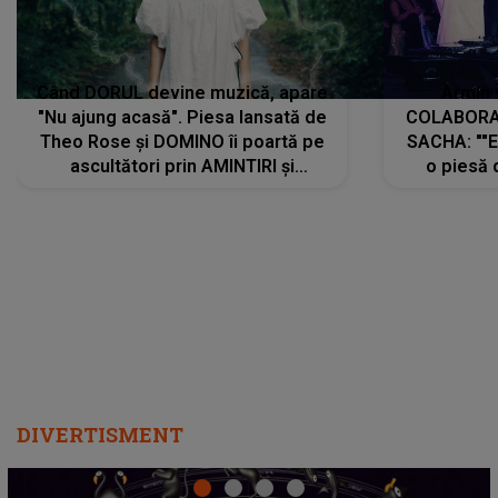
Când DORUL devine muzică, apare
Armin 
"Nu ajung acasă". Piesa lansată de
COLABORAR
Theo Rose și DOMINO îi poartă pe
SACHA: ""E
ascultători prin AMINTIRI și
o piesă 
REGĂSIRI, iar drumul emoțiilor
imediat pre
trece prin sufletul publicului:
cu mine șt
"Pentru toți cei care au plecat
păstrăm do
departe ca să le fie mai bine"
DIVERTISMENT