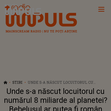
Radio Impuls
STIRI
UNDE S-A NĂSCUT LOCUITORUL CU
NUMĂRUL 8 MILIARDE AL PLANETEI?
Unde s-a născut locuitorul cu
BEBELUȘUL AR PUTEA FI ROMÂN
numărul 8 miliarde al planetei?
Bebelușul ar putea fi român