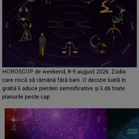
Emanuel a ținut ACEST DETALIU ASCUNS până
acum! În fața Alexandrei, concurentul din Casa Iubirii
face o MĂRTURISIRE NEAȘTEPTATĂ despre mama
sa: "I-am spus și ei în față, eu nu te iubesc pentru
că..."