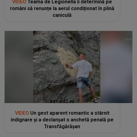
VIDEO
Teama de Legionella îi determină pe
români să renunțe la aerul condiționat în plină
caniculă
kanald2.ro
VIDEO
Un gest aparent romantic a stârnit
indignare și a declanșat o anchetă penală pe
Transfăgărășan