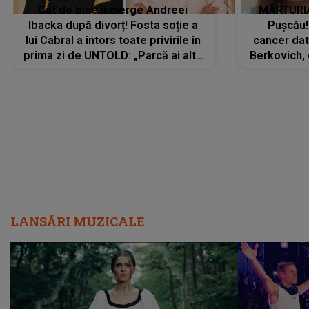
Cât de bine îi merge Andreei
MĂRTURIA
Ibacka după divorț! Fosta soție a
Pușcău!
lui Cabral a întors toate privirile în
cancer dato
prima zi de UNTOLD: „Parcă ai altă
Berkovich, 
strălucire, emani putere,
accident ru
încredere, siguranță...”
Dacă nu 
LANSĂRI MUZICALE