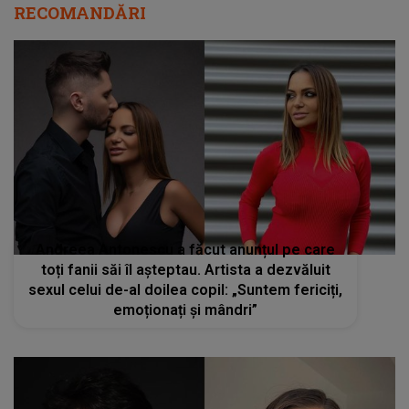
RECOMANDĂRI
Andreea Antonescu a făcut anunțul pe care
toți fanii săi îl așteptau. Artista a dezvăluit
sexul celui de-al doilea copil: „Suntem fericiți,
emoționați și mândri”