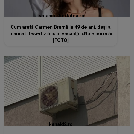
tvmania.libertatea.ro
Cum arată Carmen Brumă la 49 de ani, deși a
mâncat desert zilnic în vacanță: «Nu e noroc!»
[FOTO]
kanald2.ro