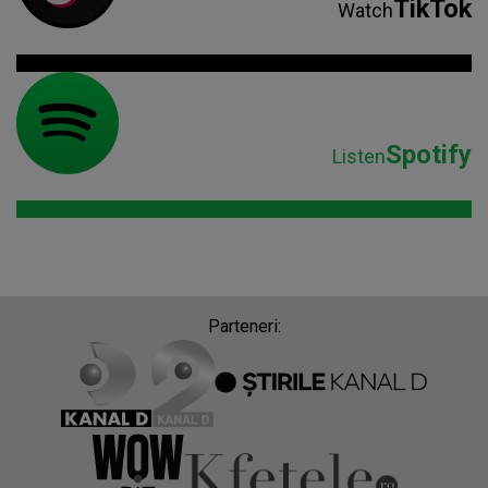
TikTok
Watch
Spotify
Listen
Parteneri: