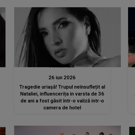
locuia Vadim Ermolaev
Actualitate
26 iun 2026
Tragedie uriașă! Trupul neînsuflețit al
Nataliei, influencerița in varsta de 36
de ani a fost găsit într-o valiză intr-o
camera de hotel