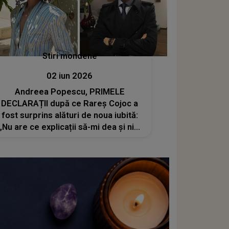
Stiri mondene
02 iun 2026
Andreea Popescu, PRIMELE
DECLARAȚII după ce Rareș Cojoc a
fost surprins alături de noua iubită:
„Nu are ce explicații să-mi dea și nici
eu lui”