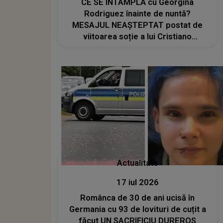
CE SE ÎNTÂMPLĂ cu Georgina
Rodriguez înainte de nuntă?
MESAJUL NEAȘTEPTAT postat de
viitoarea soție a lui Cristiano
Ronaldo: „Corpul meu se va
schimba...”
Actualitate
17 iul 2026
Românca de 30 de ani ucisă în
Germania cu 93 de lovituri de cuțit a
făcut UN SACRIFICIU DUREROS