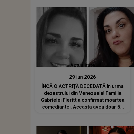
Actualitate
29 iun 2026
ÎNCĂ O ACTRIȚĂ DECEDATĂ în urma
dezastrului din Venezuela! Familia
Gabrielei Fleritt a confirmat moartea
comediantei. Aceasta avea doar 55
de ani: „Cu profundă tristețe...”