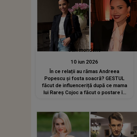
Stiri mondene
10 iun 2026
În ce relații au rămas Andreea
Popescu și fosta soacră? GESTUL
făcut de influenceriță după ce mama
lui Rareș Cojoc a făcut o postare în
care a menționat-o