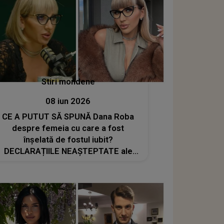
Stiri mondene
08 iun 2026
CE A PUTUT SĂ SPUNĂ Dana Roba
despre femeia cu care a fost
înșelată de fostul iubit?
DECLARAȚIILE NEAȘTEPTATE ale
make-up artistei: „La sacrificiile pe
care le-am făcut eu, nu meritam să...”