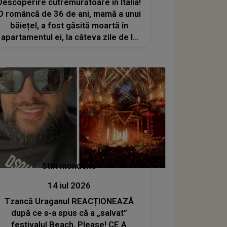
Descoperire cutremurătoare în Italia!
O româncă de 36 de ani, mamă a unui
băiețel, a fost găsită moartă în
apartamentul ei, la câteva zile de la
deces
Stiri mondene
14 iul 2026
Tzancă Uraganul REACȚIONEAZĂ
după ce s-a spus că a „salvat”
festivalul Beach, Please! CE A