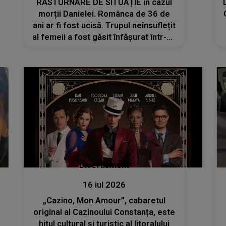
RĂSTURNARE DE SITUAȚIE în cazul
morții Danielei. Românca de 36 de
ani ar fi fost ucisă. Trupul neînsuflețit
al femeii a fost găsit înfășurat într-un
cearșaf
Divertisment
16 iul 2026
„Cazino, Mon Amour”, cabaretul
original al Cazinoului Constanța, este
hitul cultural și turistic al litoralului