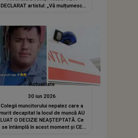
DECLARAT artistul: „Vă mulțumesc!
Am simțit ceva ce orice om din lumea
muzicii și-ar dori să simtă”
Actualitate
30 iun 2026
Colegii muncitorului nepalez care a
murit decapitat la locul de muncă AU
LUAT O DECIZIE NEAȘTEPTATĂ. Ce
se întâmplă în acest moment și CE
URMA SĂ FACĂ victima înainte ca