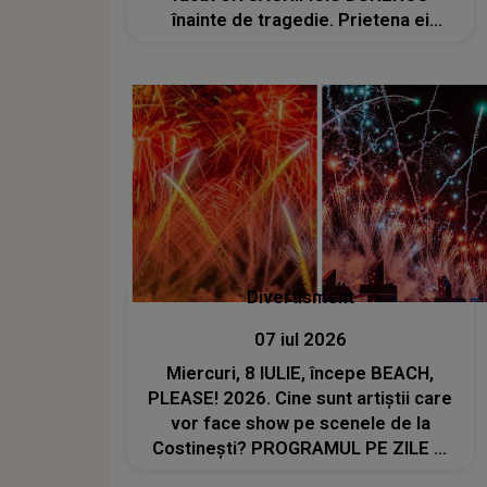
înainte de tragedie. Prietena ei
povestește DRAMA ASCUNSĂ: "Nu au
lăsat-o niciodată. A renunțat la..."
Divertisment
07 iul 2026
Miercuri, 8 IULIE, începe BEACH,
PLEASE! 2026. Cine sunt artiștii care
vor face show pe scenele de la
Costinești? PROGRAMUL PE ZILE ȘI
ORE