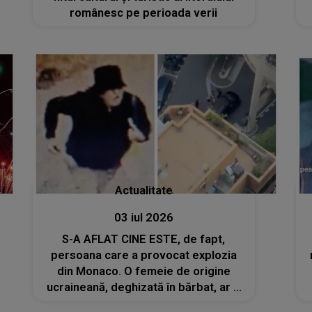
românesc pe perioada verii
Actualitate
03 iul 2026
S-A AFLAT CINE ESTE, de fapt,
persoana care a provocat explozia
din Monaco. O femeie de origine
ucraineană, deghizată în bărbat, ar fi
lăsat bomba în fața clădirii în care