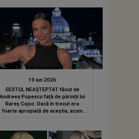
destinul să i se frângă? Povestea
ultimul său plan de viață: "Din
păcate..."
Stiri mondene
19 iun 2026
GESTUL NEAȘTEPTAT făcut de
Andreea Popescu față de părinții lui
Rareș Cojoc. Dacă în trecut era
foarte apropiată de aceștia, acum
influencerița pare să fi rupt orice
legătura cu foștii socri