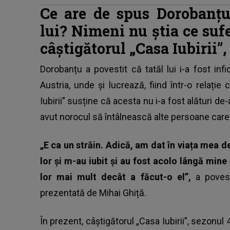
Ce are de spus Dorobanțu 
lui? Nimeni nu știa ce su
câștigătorul „Casa Iubirii”,
Dorobanțu a povestit că tatăl lui i-a fost inf
Austria, unde și lucrează, fiind într-o relați
Iubirii” susține că acesta nu i-a fost alături de-
avut norocul să întâlnească alte persoane care l-
„E ca un străin. Adică, am dat în viața mea 
lor și m-au iubit și au fost acolo lângă mine
lor mai mult decât a făcut-o el”,
a poves
prezentată de Mihai Ghiță.
În prezent, câștigătorul „Casa Iubirii”, sezonul