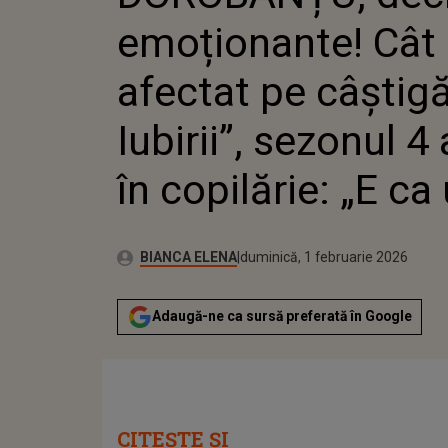
COPILĂRI
emoționante! Cât 
afectat pe câștig
Iubirii”, sezonul 4
în copilărie: „E ca
Autor:
Publicat:
BIANCA ELENA
duminică, 1 februarie 2026
Adaugă-ne ca sursă preferată în Google
CITEȘTE ȘI