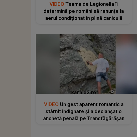
VIDEO
Teama de Legionella îi
determină pe români să renunțe la
aerul condiționat în plină caniculă
kanald2.ro
VIDEO
Un gest aparent romantic a
stârnit indignare și a declanșat o
anchetă penală pe Transfăgărășan