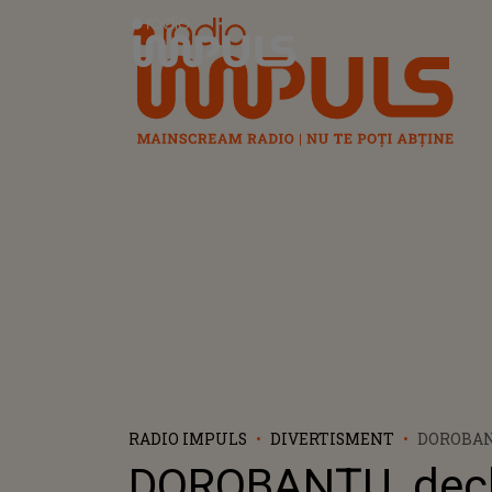
Radio Impuls
RADIO IMPULS
DIVERTISMENT
DOROBAN
MULT L-A
DOROBANȚU, decla
IUBIRII”