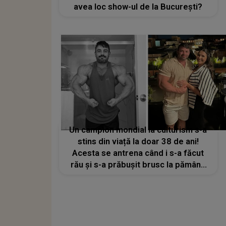
avea loc show-ul de la București?
Un campion mondial la culturism s-a
stins din viață la doar 38 de ani!
Acesta se antrena când i s-a făcut
rău și s-a prăbușit brusc la pământ.
Mesajul sfâșietor transmis de soția
lui: „Urma să devii cel mai bun tată”