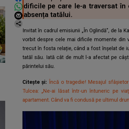
dificile pe care le-a traversat în
absența tatălui.
Invitat în cadrul emisiunii „În Oglindă”, de la K
vorbit despre cele mai dificile momente din v
trecut în fosta relație, când a fost înșelat de 
tatăl său. Iată cât de mult l-a afectat pe câșt
părintelui său.
Citește și:
Încă o tragedie! Mesajul sfâșieto
Tulcea: „Ne-ai lăsat într-un întuneric pe vi
apartament. Când va fi condusă pe ultimul dr