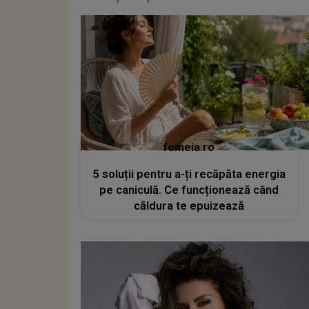
femeia.ro
5 soluții pentru a-ți recăpăta energia
pe caniculă. Ce funcționează când
căldura te epuizează