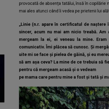
provocată de absența tatălui, însă în copilărie 
mai ales atunci când îi vedea pe prietenii lui alătu
„Linie (n.r. apare în certificatul de naștere
sincer, acum nu mai am nicio treabă. Am av
mergeam la ei, ei veneau la mine. Eram
comunicativ. Îmi plăcea să cunosc. Și mergând
uite mi se face și pielea de găină, și eu me
să am așa ceva? La mine de ce trebuia să fie
pentru că mergeam acasă și o vedeam
pe mama care pentru mine a fost și tată și 