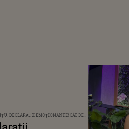
ȚU, DECLARAȚII EMOȚIONANTE! CÂT DE
 AFECTAT PE CÂȘTIGĂTORUL „CASA
rații
, SEZONUL 4 ABSENȚA TATĂLUI ÎN