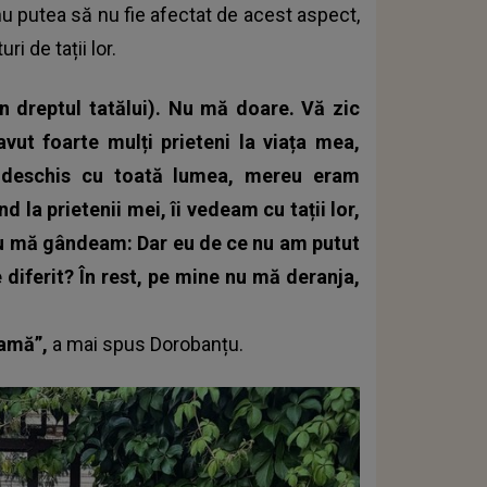
nu putea să nu fie afectat de acest aspect,
ri de tații lor.
 în dreptul tatălui). Nu mă doare. Vă zic
ut foarte mulți prieteni la viața mea,
 deschis cu toată lumea, mereu eram
 la prietenii mei, îi vedeam cu tații lor,
reu mă gândeam: Dar eu de ce nu am putut
 diferit? În rest, pe mine nu mă deranja,
mamă”,
a mai spus
Dorobanțu
.