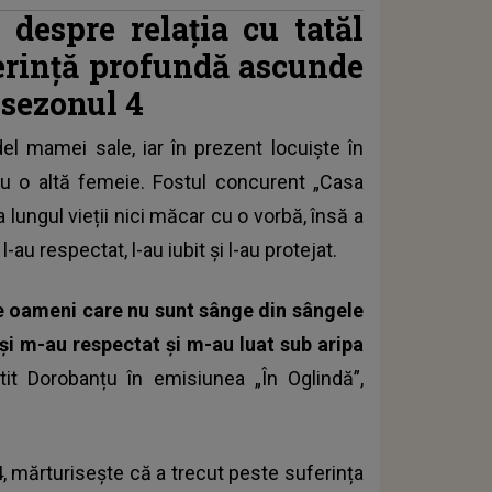
despre relația cu tatăl
ferință profundă ascunde
 sezonul 4
idel mamei sale, iar în prezent locuiște în
e cu o altă femeie. Fostul concurent „Casa
a lungul vieții nici măcar cu o vorbă, însă a
au respectat, l-au iubit și l-au protejat.
de oameni care nu sunt sânge din sângele
 și m-au respectat și m-au luat sub aripa
tit Dorobanțu în emisiunea „În Oglindă”,
 4, mărturisește că a trecut peste suferința