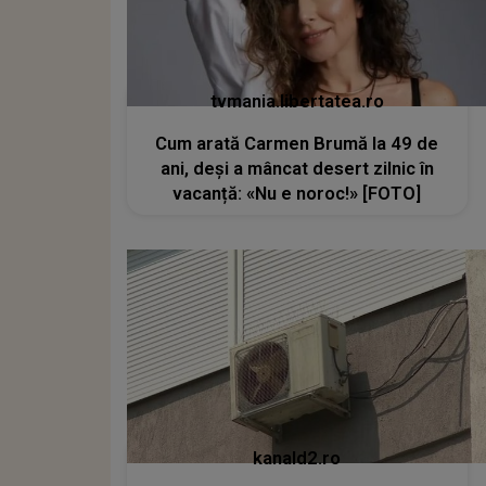
tvmania.libertatea.ro
Cum arată Carmen Brumă la 49 de
ani, deși a mâncat desert zilnic în
vacanță: «Nu e noroc!» [FOTO]
kanald2.ro