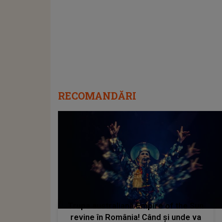
RECOMANDĂRI
Trupa australiană Empire of the Sun
revine în România! Când și unde va