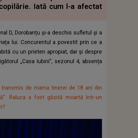
 copilărie. Iată cum l-a afectat
anal D, Dorobanțu și-a deschis sufletul și a
iața lui. Concurentul a povestit prin ce a
iubită cu un prieten apropiat, dar și despre
igătorul „Casa Iubirii”, sezonul 4, absența
r transmis de mama tinerei de 18 ani din
ață”. Raluca a fost găsită moartă într-un
um?