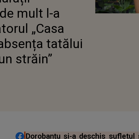
E: „E CA UN STRĂIN”
de mult l-a
ătorul „Casa
 absența tatălui
 un străin”
DISTRIBUIE ARTICOLUL
Dorobanțu și-a deschis sufletul