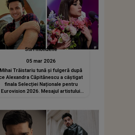
Stiri mondene
05 mar 2026
Mihai Trăistariu tună și fulgeră după
ce Alexandra Căpitănescu a câștigat
finala Selecției Naționale pentru
Eurovision 2026. Mesajul artistului:
„La casele de pariuri din Europa,
România a ajuns pe locul 25...”