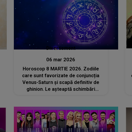
Divertisment
06 mar 2026
Horoscop 8 MARTIE 2026. Zodiile
care sunt favorizate de conjuncția
Venus-Saturn și scapă definitiv de
ghinion. Le așteaptă schimbări
radicale și reușite la care în ultimii ani
doar au visat