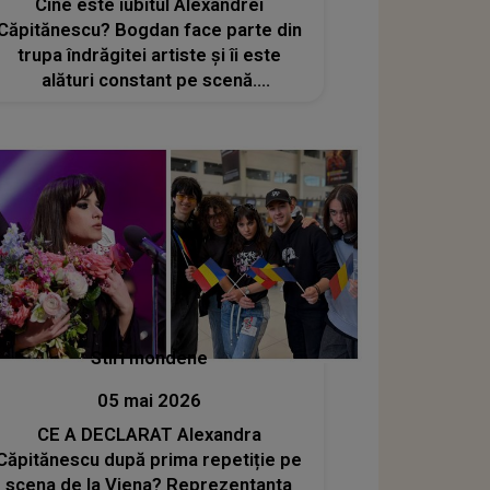
Cine este iubitul Alexandrei
Căpitănescu? Bogdan face parte din
trupa îndrăgitei artiste și îi este
alături constant pe scenă.
Reprezentanta României la
Eurovision a confirmat relația în urmă
cu un an
Stiri mondene
05 mai 2026
CE A DECLARAT Alexandra
Căpitănescu după prima repetiție pe
scena de la Viena? Reprezentanta