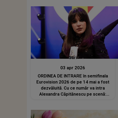
recenzii: „Interpretarea piesei
«Choke Me» ...”
Stiri
03 apr 2026
ORDINEA DE INTRARE în semifinala
Eurovision 2026 de pe 14 mai a fost
dezvăluită. Cu ce număr va intra
Alexandra Căpitănescu pe scenă:
"Pentru noi a fost un..."