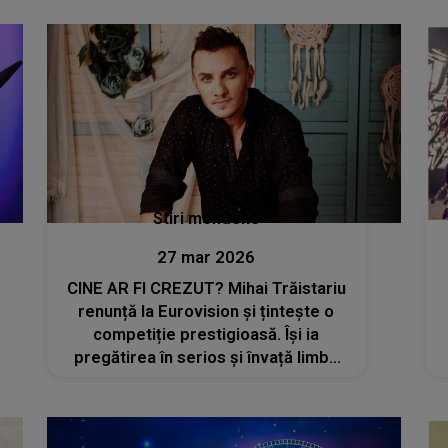
Stiri mondene
27 mar 2026
CINE AR FI CREZUT? Mihai Trăistariu
renunță la Eurovision și țintește o
competiție prestigioasă. Își ia
pregătirea în serios și învață limba
țării gazdă pentru a cuceri juriul și
publicul: "Dacă prind acolo, nimic nu
mă va opri să mă mut în..."