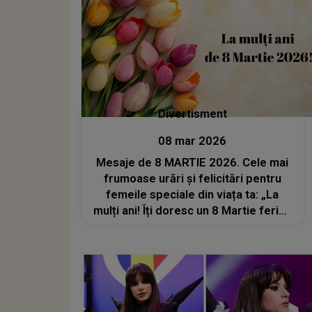
Divertisment
08 mar 2026
Mesaje de 8 MARTIE 2026. Cele mai
frumoase urări și felicitări pentru
femeile speciale din viața ta: „La
mulți ani! Îți doresc un 8 Martie fericit
și o primăvară care să îți înflorească
întregul an!”