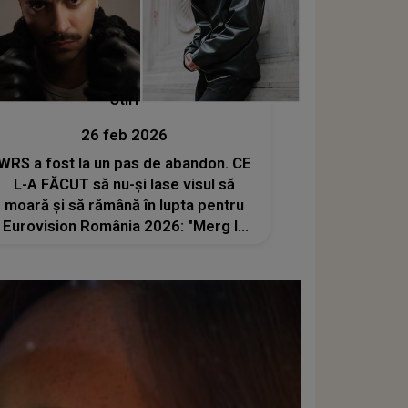
Stiri
26 feb 2026
WRS a fost la un pas de abandon. CE
L-A FĂCUT să nu-și lase visul să
moară și să rămână în lupta pentru
Eurovision România 2026: "Merg la
terapie, am grijă de sănătatea mea
psihică. Nu voiam să las..."