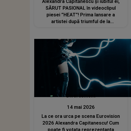
Alexandra Căpitănescu și iubitul ei,
SĂRUT PASIONAL în videoclipul
piesei ”HEAT”! Prima lansare a
artistei după triumful de la
Eurovision 2026 face furori în rândul
fanilor din toată lumea
Divertisment
14 mai 2026
La ce ora urca pe scena Eurovision
2026 Alexandra Capitanescu! Cum
poate fi votata reprezentanta