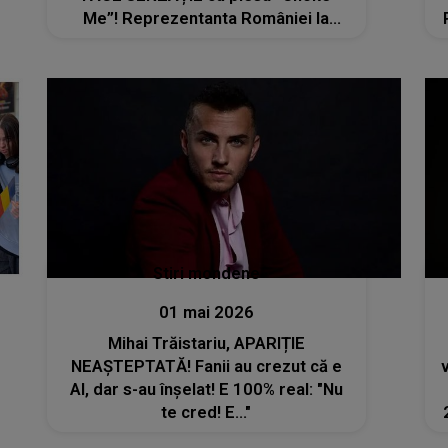
Me”! Reprezentanta României la
Eurovision pregătește un element
surpriză pentru public în semifinala
de pe 14 mai
Stiri mondene
01 mai 2026
Mihai Trăistariu, APARIȚIE
NEAȘTEPTATĂ! Fanii au crezut că e
v
AI, dar s-au înșelat! E 100% real: "Nu
te cred! E..."