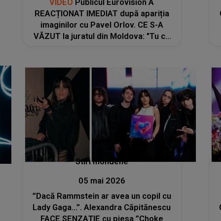
VIDEO
Publicul Eurovision A
REACȚIONAT IMEDIAT după apariția
imaginilor cu Pavel Orlov. CE S-A
VĂZUT la juratul din Moldova: "Tu ce
notă crezi că meriți pentru acel
moment? S-a găsit tocmai cine să o
jurizeze pe Alexandra, care a fost..."
Stiri mondene
05 mai 2026
”Dacă Rammstein ar avea un copil cu
Lady Gaga...”. Alexandra Căpitănescu
FACE SENZAȚIE cu piesa ”Choke