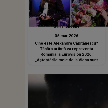
Stiri mondene
05 mar 2026
Cine este Alexandra Căpitănescu?
Tânăra artistă va reprezenta
România la Eurovision 2026:
„Așteptările mele de la Viena sunt
destul de mari. Vrem să ne ducem
cât mai departe, să ne facem auziți”.
Ea a studiat fizica și a câștigat un
concurs de talente