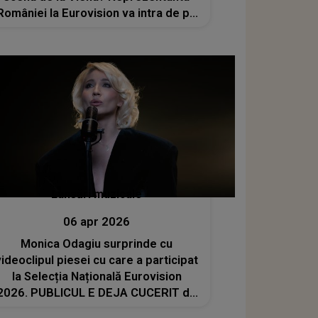
României la Eurovision va intra de pe
poziția a 3-a în cea de-a doua
semifinală a competiției muzicale:
„Nu pot descrie acest sentiment. A
fost visul meu să...”
Lansări muzicale
06 apr 2026
Monica Odagiu surprinde cu
ideoclipul piesei cu care a participat
la Selecția Națională Eurovision
2026. PUBLICUL E DEJA CUCERIT de
imaginile din "Fereastră Pentru Un