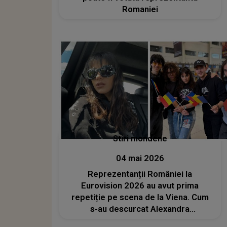
Romaniei
Stiri mondene
04 mai 2026
Reprezentanții României la
Eurovision 2026 au avut prima
repetiție pe scena de la Viena. Cum
s-au descurcat Alexandra
Căpitănescu și trupa ei? Primele