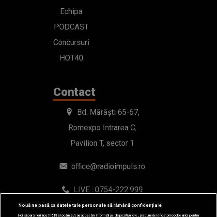
Echipa
PODCAST
Concursuri
HOT40
Contact
Bd. Mărăști 65-67,
Romexpo Intrarea C,
Pavilion T, sector 1
office@radioimpuls.ro
LIVE : 0754-222.999
WhatsApp: 0754-222.999
Nouă ne pasă ca datele tale personale să rămână confidențiale
Noi și partenerii noștri
589
stocăm și/sau accesăm informații pe dispozitivul dvs., precum identificatorii cookie unici pentru