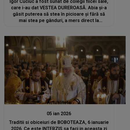
Igor Cuciuc a fost sunat de colegii fiicei sale,
care i-au dat VESTEA DUREROASĂ. Abia și-a
găsit puterea să stea în picioare și fără să
mai stea pe gânduri, a mers direct la
mormântul Andreei Cuciuc: "Plângeam și nu
aveam stare să...". CE S-A ÎNTÂMPLAT
Actualitate
05 ian 2026
Traditii si obiceiuri de BOBOTEAZA, 6 ianuarie
2026. Ce este INTERZIS sa faci in aceasta zi