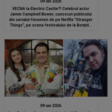
09 ian 2026
VECNA la Electric Castle?! Celebrul actor
Jamie Campbell Bower, cunoscut publicului
din serialul-fenomen de pe Netflix ”Stranger
Things”, pe scena festivalului de la Bonțida:
„Sunt atras de partea întunecată a vieții”
Stiri mondene
09 ian 2026