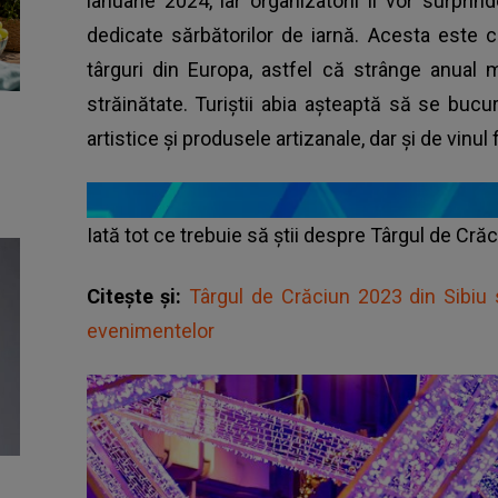
ianuarie 2024, iar organizatorii îi vor surpri
dedicate sărbătorilor de iarnă. Acesta este 
târguri din Europa, astfel că strânge anual mi
străinătate. Turiștii abia așteaptă să se buc
artistice și produsele artizanale, dar și de vinul 
Iată tot ce trebuie să știi despre Târgul de Cră
Citește și:
Târgul de Crăciun 2023 din Sibiu
evenimentelor