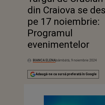
EVENIMENTELOR
din Craiova se de
pe 17 noiembrie:
Programul
evenimentelor
Publicat:
Autor:
joi, 9 noiembrie 2023
Actualizat:
BIANCA ELENA
sâmbătă, 9 noiembrie 2024
Adaugă-ne ca sursă preferată în Google