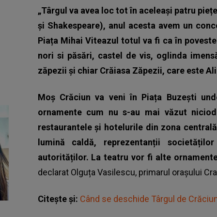
„Târgul va avea loc tot în aceleași patru pieț
și Shakespeare), anul acesta avem un concep
Piața Mihai Viteazul totul va fi ca în povest
nori si păsări, castel de vis, oglinda imensă
zăpezii și chiar Crăiasa Zăpezii, care este Al
Moș Crăciun va veni în Piața Buzești und
ornamente cum nu s-au mai văzut niciodat
restaurantele și hotelurile din zona centra
lumină caldă, reprezentanții societăți
autorităților. La teatru vor fi alte orname
declarat Olguța Vasilescu, primarul orașului Cra
Citește și:
Când se deschide Târgul de Crăciun