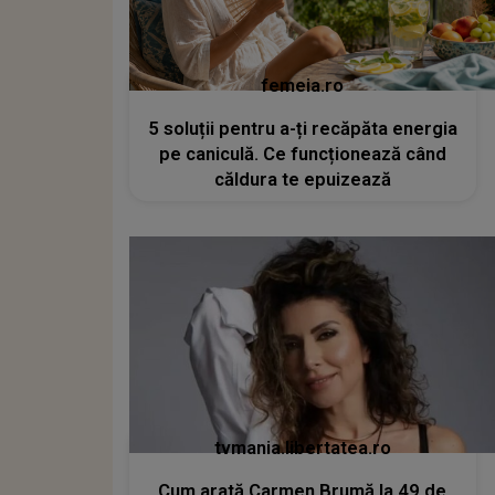
femeia.ro
5 soluții pentru a-ți recăpăta energia
pe caniculă. Ce funcționează când
căldura te epuizează
tvmania.libertatea.ro
Cum arată Carmen Brumă la 49 de