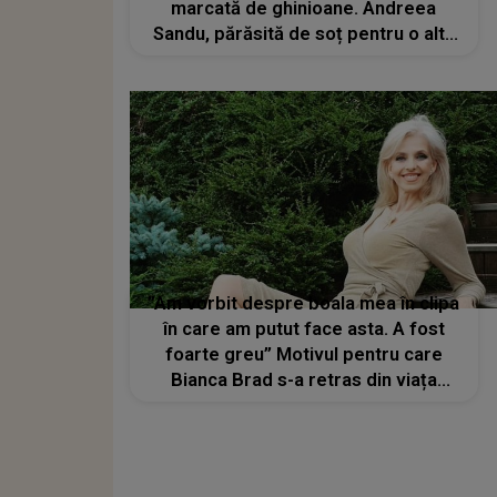
marcată de ghinioane. Andreea
Sandu, părăsită de soț pentru o altă
femeie
”Am vorbit despre boala mea în clipa
în care am putut face asta. A fost
foarte greu” Motivul pentru care
Bianca Brad s-a retras din viața
publică