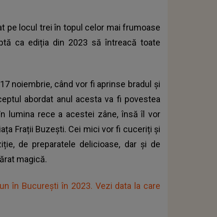
t pe locul trei în topul celor mai frumoase
eaptă ca ediția din 2023 să întreacă toate
17 noiembrie, când vor fi aprinse bradul și
ceptul abordat anul acesta va fi povestea
i în lumina rece a acestei zâne, însă îl vor
ța Frații Buzești. Cei mici vor fi cuceriți și
iție, de preparatele delicioase, dar și de
vărat magică.
un în București în 2023. Vezi data la care