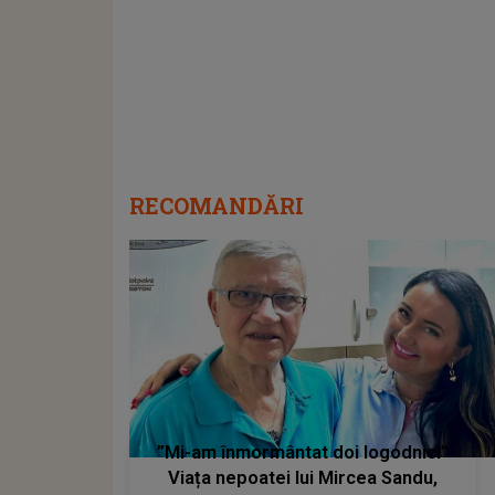
RECOMANDĂRI
”Mi-am înmormântat doi logodnici”
Viața nepoatei lui Mircea Sandu,