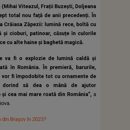
e (Mihai Viteazul, Frații Buzești, Doljeana
t total nou față de anii precedenți. În
ea Crăiasa Zăpezii: lumină rece, boltă cu
 și cioburi, patinoar, căsuțe în culorile
ice cu alte haine și baghetă magică.
e va fi o explozie de lumină caldă și
ă în România. În premieră, barurile,
lă vor fi împodobite tot cu ornamente de
lor dorind să dea o mână de ajutor
nte și cea mai mare roată din România”,
a
iova.
 din Brașov în 2023?