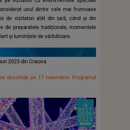
nde pe vizitatori cu evenimentele speciale
considerat unul dintre cele mai frumoase
i de vizitatori atât din țară, când și din
ure de preparatele tradiționale, momentele
fiert și luminițele de sărbătoare.
ciun 2023 din Craiova.
 se deschide pe 17 noiembrie: Programul