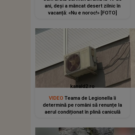
ani, deși a mâncat desert zilnic în
vacanță: «Nu e noroc!» [FOTO]
kanald2.ro
VIDEO
Teama de Legionella îi
determină pe români să renunțe la
aerul condiționat în plină caniculă