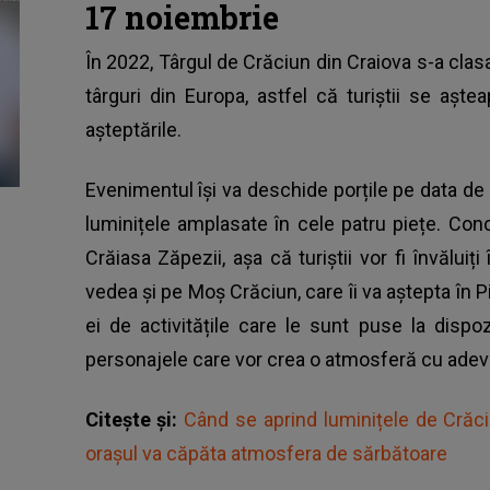
17 noiembrie
În 2022,
Târgul de Crăciun
din Craiova s-a clasa
târguri din Europa, astfel că turiștii se așt
așteptările.
Evenimentul își va deschide porțile pe data de 
luminițele amplasate în cele patru piețe. Con
Crăiasa Zăpezii, așa că turiștii vor fi învăluiț
vedea și pe Moș Crăciun, care îi va aștepta în Pia
ei de activitățile care le sunt puse la dispoz
personajele care vor crea o atmosferă cu ade
Citește și:
Când se aprind luminițele de Crăci
orașul va căpăta atmosfera de sărbătoare