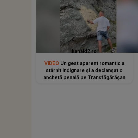
kanald2.ro
VIDEO
Un gest aparent romantic a
stârnit indignare și a declanșat o
anchetă penală pe Transfăgărășan