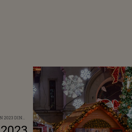
N 2023 DIN
DE PE 17
 2023
RAMUL