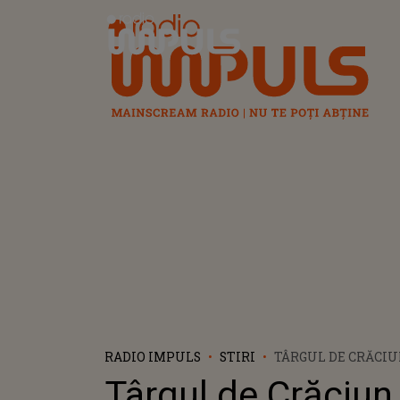
Radio Impuls
RADIO IMPULS
STIRI
TÂRGUL DE CRĂCIU
CRAIOVA SE DESCHI
Târgul de Crăciun
NOIEMBRIE: PROG