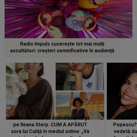
Radio Impuls cucerește tot mai mulți
ascultători: creșteri semnificative în audiență
MESAJUL care a făcut-o să plângă
CE SE Î
pe Ileana Sterp. CUM A APĂRUT
Popescu?
sora lui Culiță în mediul online: „Va
vedetă du