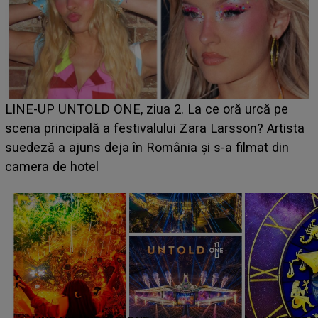
Ce a dezvăluit noua concurentă din "Casa Iubirii" l-a
luat prin surprindere pe Emanuel. CINE ESTE
BĂIATUL VIZAT de Alexandra?! Aflându-se în fața
faptului împlinit, A RECUNOSCUT IMEDIAT: "Am
avut..."