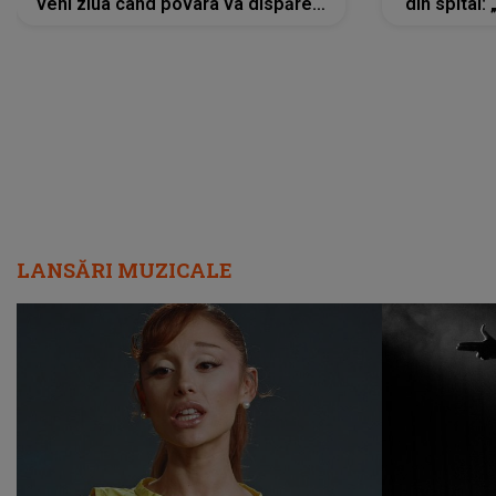
veni ziua când povara va dispărea,
din spital:
iar lacrimile...”
LANSĂRI MUZICALE