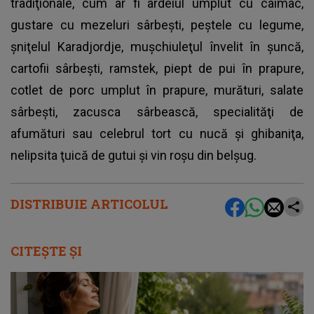
tradiţionale, cum ar fi ardeiul umplut cu caimac,
gustare cu mezeluri sârbeşti, peştele cu legume,
şniţelul Karadjordje, muşchiuleţul învelit în şuncă,
cartofii sârbeşti, ramstek, piept de pui în prapure,
cotlet de porc umplut în prapure, murături, salate
sârbeşti, zacusca sârbească, specialităţi de
afumături sau celebrul tort cu nucă şi ghibaniţa,
nelipsita ţuică de gutui şi vin roşu din belșug.
DISTRIBUIE ARTICOLUL
CITEȘTE ȘI