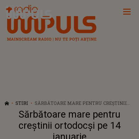
Radio Impuls
STIRI
SĂRBĂTOARE MARE PENTRU CREȘTINII
ORTODOCȘI PE 14 IANUARIE
Sărbătoare mare pentru
creștinii ortodocși pe 14
ianuarie