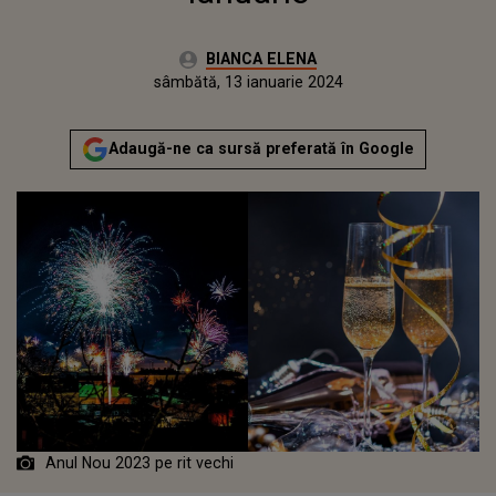
Autor:
BIANCA ELENA
Publicat:
vineri, 13 ianuarie 2023
Actualizat:
sâmbătă, 13 ianuarie 2024
Adaugă-ne ca sursă preferată în Google
Anul Nou 2023 pe rit vechi