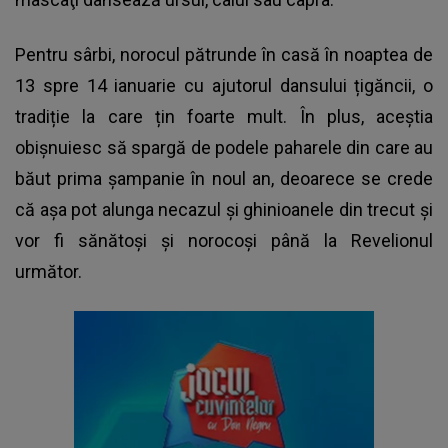
Pentru sârbi, norocul pătrunde în casă în noaptea de
13 spre 14 ianuarie cu ajutorul dansului țigăncii, o
tradiție la care țin foarte mult. În plus, aceștia
obişnuiesc să spargă de podele paharele din care au
băut prima şampanie în noul an, deoarece se crede
că așa pot alunga necazul și ghinioanele din trecut și
vor fi sănătoși și norocoși până la Revelionul
următor.