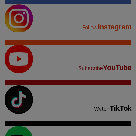
Instagram
Follow
YouTube
Subscribe
TikTok
Watch