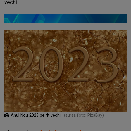
vechi.
Anul Nou 2023 pe rit vechi
(sursa foto: PixaBay)