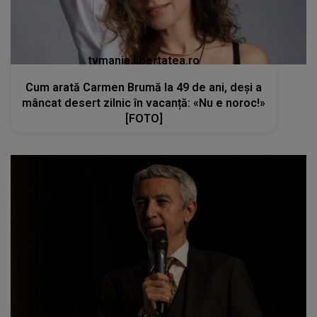
tvmania.libertatea.ro
Cum arată Carmen Brumă la 49 de ani, deși a
mâncat desert zilnic în vacanță: «Nu e noroc!»
[FOTO]