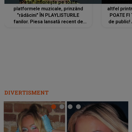
"Petal" înflorește pe toate
De această 
platformele muzicale, prinzând
altfel prin
"rădăcini" ÎN PLAYLISTURILE
POATE FI
fanilor. Piesa lansată recent de
de public!
Ariana Grande îi face pe
a lansat V
ascultători SĂ O ASCULTE PE
REPEAT
DIVERTISMENT