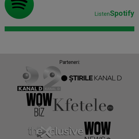
Spotify
Listen
Parteneri: