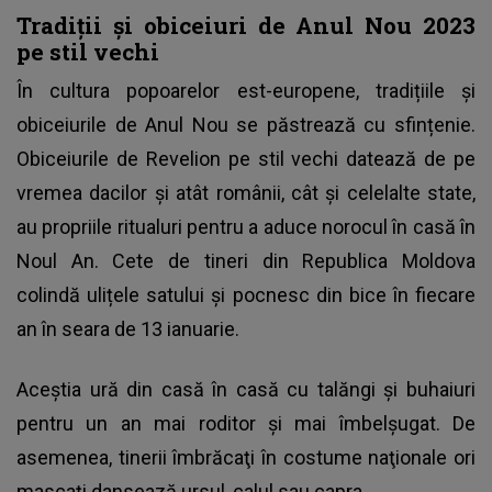
Tradiții și obiceiuri de Anul Nou 2023
pe stil vechi
În cultura popoarelor est-europene, tradițiile și
obiceiurile de Anul Nou se păstrează cu sfințenie.
Obiceiurile de
Revelion pe stil
vechi datează de pe
vremea dacilor și atât românii, cât și celelalte state,
au propriile ritualuri pentru a aduce norocul în casă în
Noul An. Cete de tineri din Republica Moldova
colindă ulițele satului și pocnesc din bice în fiecare
an în seara de 13 ianuarie.
Aceștia ură din casă în casă cu talăngi şi buhaiuri
pentru un an mai roditor şi mai îmbelşugat. De
asemenea, tinerii îmbrăcaţi în costume naţionale ori
mascaţi dansează ursul, calul sau capra.