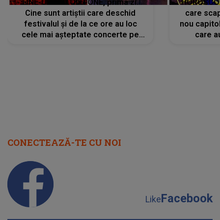
LINE-UP UNTOLD ONE, prima zi.
HOROSCOP 
Cine sunt artiștii care deschid
care scap
festivalul și de la ce ore au loc
nou capitol
cele mai așteptate concerte pe
care a
scena principală?
perioadă 
CONECTEAZĂ-TE CU NOI
Facebook
Like