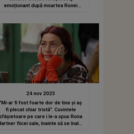
emoționant după moartea Ronei
Hartner
Stiri mondene
24 nov 2023
"Mi-ar fi fost foarte dor de tine și aș
fi plecat chiar tristă". Cuvintele
sfâșietoare pe care i le-a spus Rona
Hartner fiicei sale, înainte să se înalțe
la cer