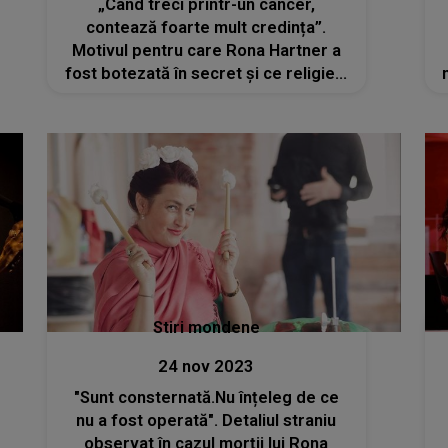
„Când treci printr-un cancer,
contează foarte mult credința”.
Motivul pentru care Rona Hartner a
fost botezată în secret și ce religie a
avut artista
Stiri mondene
24 nov 2023
"Sunt consternată.Nu înțeleg de ce
nu a fost operată". Detaliul straniu
observat în cazul morții lui Rona