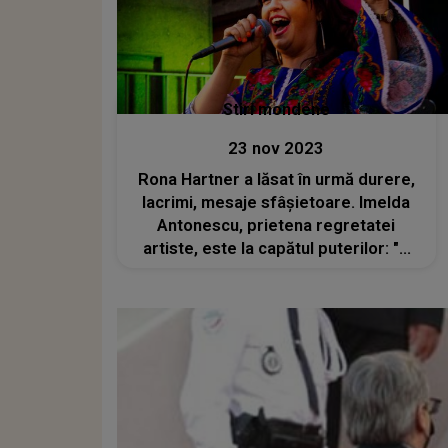
Stiri mondene
23 nov 2023
Rona Hartner a lăsat în urmă durere,
lacrimi, mesaje sfâșietoare. Imelda
Antonescu, prietena regretatei
artiste, este la capătul puterilor: "A
fost cel mai curajos și cel mai
luminos om pe care l-am cunoscut.
Nu se dădea în lături de la nimic"