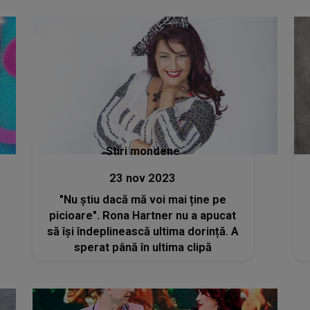
propunerea primită"
Stiri mondene
23 nov 2023
"Nu știu dacă mă voi mai ține pe
picioare". Rona Hartner nu a apucat
să își îndeplinească ultima dorință. A
sperat până în ultima clipă