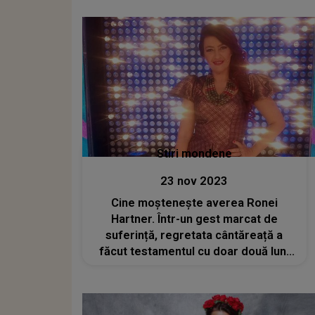
Stiri mondene
23 nov 2023
Cine moşteneşte averea Ronei
Hartner. Într-un gest marcat de
suferință, regretata cântăreață a
făcut testamentul cu doar două luni
înainte de a se stinge din viață