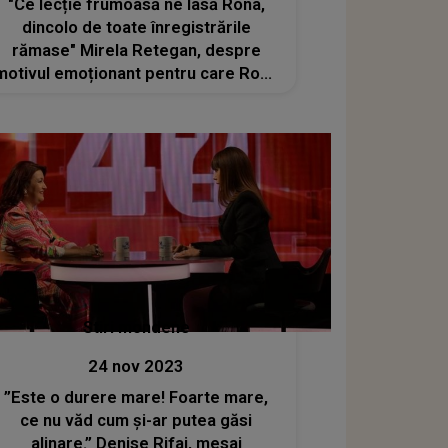
"Ce lecție frumoasă ne lasă Rona,
dincolo de toate înregistrările
rămase" Mirela Retegan, despre
motivul emoționant pentru care Rona
Hartner și-a retras fiica de la școală
Stiri mondene
24 nov 2023
”Este o durere mare! Foarte mare,
ce nu văd cum și-ar putea găsi
alinare.” Denise Rifai, mesaj