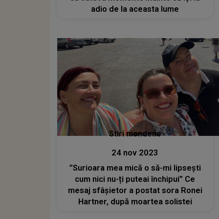
adio de la aceasta lume
Stiri mondene
24 nov 2023
”Surioara mea mică o să-mi lipsești
cum nici nu-ți puteai închipui” Ce
mesaj sfâșietor a postat sora Ronei
Hartner, după moartea solistei