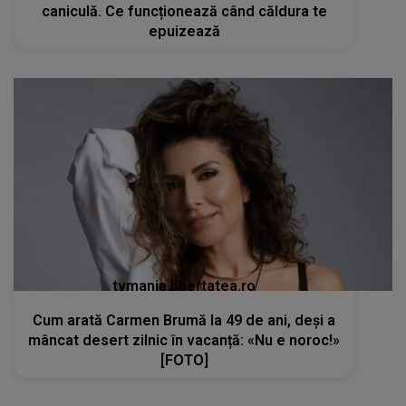
caniculă. Ce funcționează când căldura te
epuizează
tvmania.libertatea.ro
Cum arată Carmen Brumă la 49 de ani, deși a
mâncat desert zilnic în vacanță: «Nu e noroc!»
[FOTO]