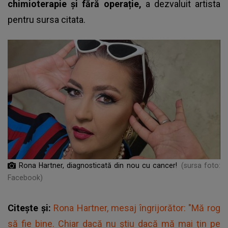
chimioterapie și fără operație,
a dezvaluit artista
pentru sursa citata.
Rona Hartner, diagnosticată din nou cu cancer!
(sursa foto:
Facebook)
Citește și:
Rona Hartner, mesaj îngrijorător: "Mă rog
să fie bine. Chiar dacă nu știu dacă mă mai țin pe