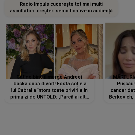
Radio Impuls cucerește tot mai mulți
ascultători: creșteri semnificative în audiență
Cât de bine îi merge Andreei
MĂRTURIA
Ibacka după divorț! Fosta soție a
Pușcău!
lui Cabral a întors toate privirile în
cancer dato
prima zi de UNTOLD: „Parcă ai altă
Berkovich, 
strălucire, emani putere,
accident ru
încredere, siguranță...”
Dacă nu 