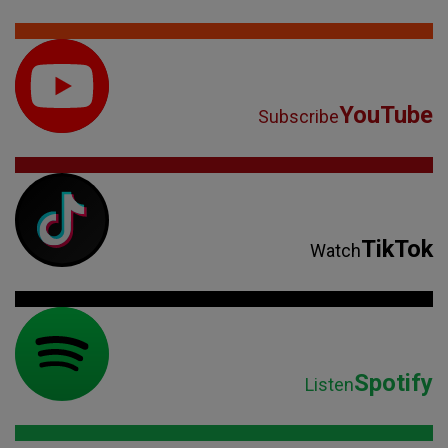
YouTube
Subscribe
TikTok
Watch
Spotify
Listen