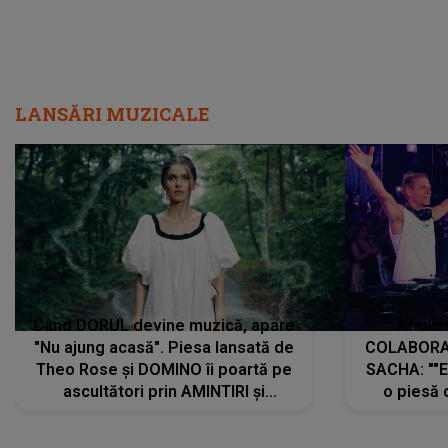
LANSĂRI MUZICALE
Când DORUL devine muzică, apare
Armin 
"Nu ajung acasă". Piesa lansată de
COLABORAR
Theo Rose și DOMINO îi poartă pe
SACHA: ""E
ascultători prin AMINTIRI și
o piesă 
REGĂSIRI, iar drumul emoțiilor
imediat pre
trece prin sufletul publicului:
cu mine șt