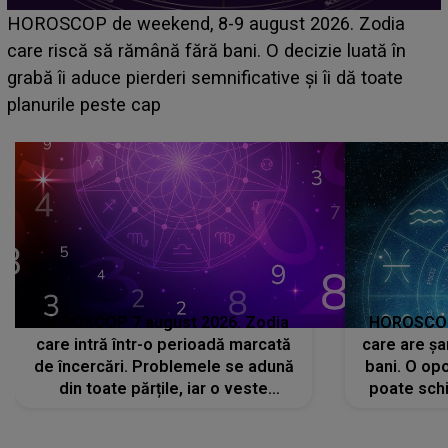
Emanuel a ținut ACEST DETALIU ASCUNS până
acum! În fața Alexandrei, concurentul din Casa Iubirii
face o MĂRTURISIRE NEAȘTEPTATĂ despre mama
sa: "I-am spus și ei în față, eu nu te iubesc pentru
că..."
HOROSCOP 7 august 2026. Zodia
HOROSCOP 
care intră într-o perioadă marcată
care are șa
de încercări. Problemele se adună
bani. O opo
din toate părțile, iar o veste
poate schi
neașteptată îi dă planurile peste
la
cap