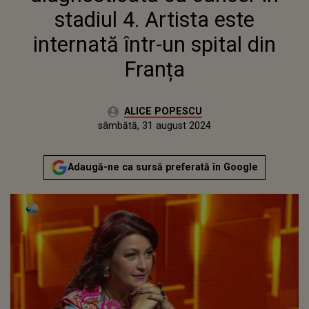
stadiul 4. Artista este
internată într-un spital din
Franța
Autor:
ALICE POPESCU
Publicat:
joi, 31 august 2023
Actualizat:
sâmbătă, 31 august 2024
Adaugă-ne ca sursă preferată în Google