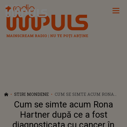
Radio Impuls
STIRI MONDENE
CUM SE SIMTE ACUM RONA
HARTNER DUPĂ CE A FOST
Cum se simte acum Rona
DIAGNOSTICATA CU CANCER ÎN
STADIUL 4. ARTISTA ESTE
Hartner după ce a fost
INTERNATĂ ÎNTR-UN SPITAL
diagnosticata cu cancer în
DIN FRANȚA