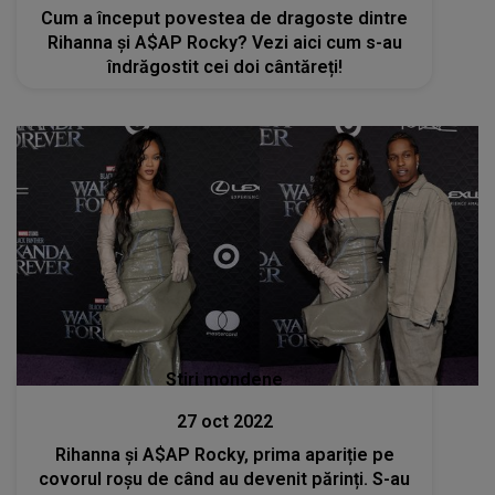
Cum a început povestea de dragoste dintre
Rihanna și A$AP Rocky? Vezi aici cum s-au
îndrăgostit cei doi cântăreți!
Stiri mondene
27 oct 2022
Rihanna și A$AP Rocky, prima apariție pe
covorul roșu de când au devenit părinți. S-au