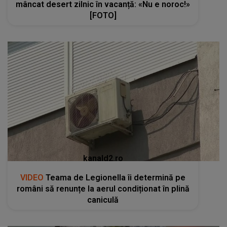
mâncat desert zilnic în vacanță: «Nu e noroc!»
[FOTO]
kanald2.ro
VIDEO
Teama de Legionella îi determină pe
români să renunțe la aerul condiționat în plină
caniculă