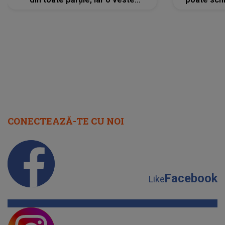
neașteptată îi dă planurile peste
la
cap
CONECTEAZĂ-TE CU NOI
Facebook
Like