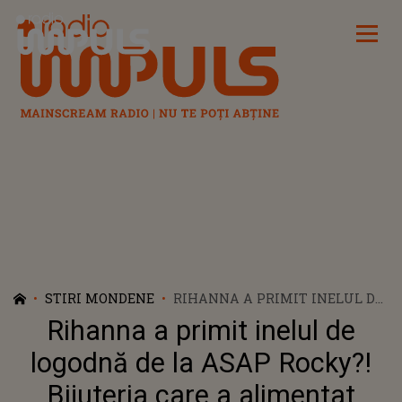
Radio Impuls
STIRI MONDENE
RIHANNA A PRIMIT INELUL DE
LOGODNĂ DE LA ASAP ROCKY?!
Rihanna a primit inelul de
BIJUTERIA CARE A ALIMENTAT
ZVONURILE
logodnă de la ASAP Rocky?!
Bijuteria care a alimentat