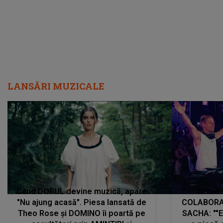
LANSĂRI MUZICALE
Când DORUL devine muzică, apare
Armin 
"Nu ajung acasă". Piesa lansată de
COLABORAR
Theo Rose și DOMINO îi poartă pe
SACHA: ""E