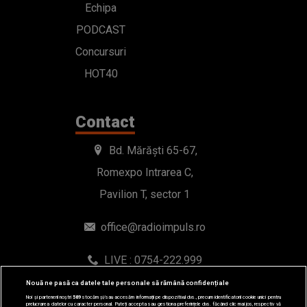
Echipa
PODCAST
Concursuri
HOT40
Contact
Bd. Mărăști 65-67,
Romexpo Intrarea C,
Pavilion T, sector 1
office@radioimpuls.ro
LIVE : 0754-222.999
WhatsApp: 0754-222.999
Nouă ne pasă ca datele tale personale să rămână confidențiale
Noi și partenerii noștri
589
stocăm și/sau accesăm informații pe dispozitivul dvs., precum identificatorii cookie unici pentru
prelucrarea datelor cu caracter personal. Puteți accepta sau gestiona preferințele dvs. făcând clic mai jos, respectiv vă