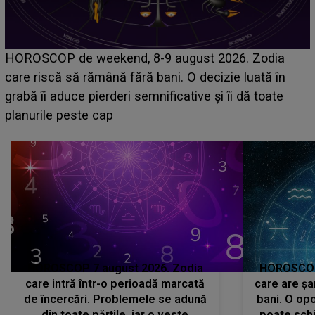
Emanuel a ținut ACEST DETALIU ASCUNS până
acum! În fața Alexandrei, concurentul din Casa Iubirii
face o MĂRTURISIRE NEAȘTEPTATĂ despre mama
sa: "I-am spus și ei în față, eu nu te iubesc pentru
că..."
HOROSCOP 7 august 2026. Zodia
HOROSCOP 
care intră într-o perioadă marcată
care are șa
de încercări. Problemele se adună
bani. O opo
din toate părțile, iar o veste
poate schi