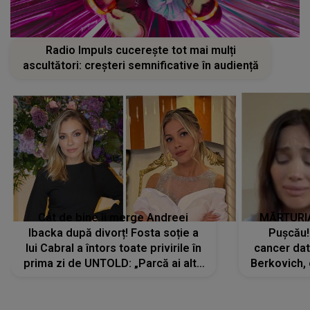
Radio Impuls cucerește tot mai mulți
ascultători: creșteri semnificative în audiență
Cât de bine îi merge Andreei
MĂRTURIA
Ibacka după divorț! Fosta soție a
Pușcău!
lui Cabral a întors toate privirile în
cancer dato
prima zi de UNTOLD: „Parcă ai altă
Berkovich, 
strălucire, emani putere,
accident ru
încredere, siguranță...”
Dacă nu 