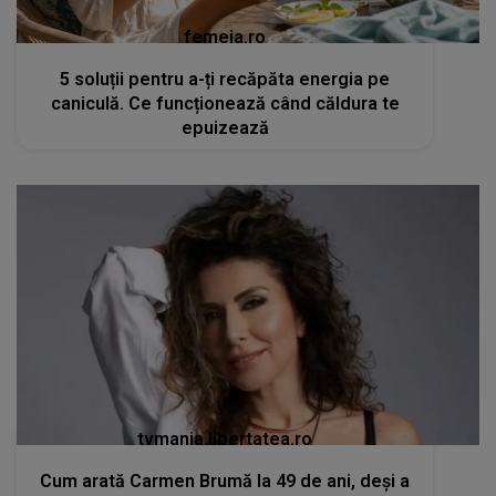
femeia.ro
5 soluții pentru a-ți recăpăta energia pe
caniculă. Ce funcționează când căldura te
epuizează
tvmania.libertatea.ro
Cum arată Carmen Brumă la 49 de ani, deși a