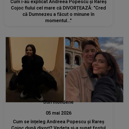
Cum i-au explicat Andreea Popescu și Rareș
Cojoc fiului cel mare că DIVORȚEAZĂ: "Cred
că Dumnezeu a făcut o minune în
momentul..."
Stiri mondene
05 mai 2026
Cum se înțeleg Andreea Popescu și Rareș
Cojoc după divorț? Vedeta și-a sunat fostul