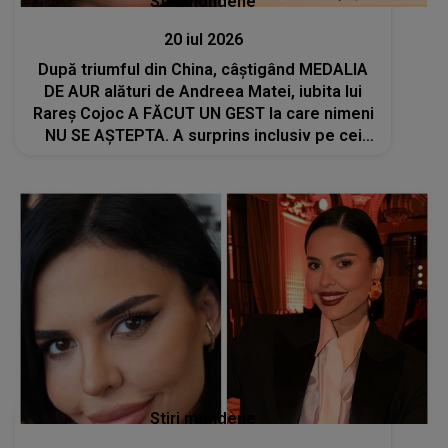
Stiri mondene
20 iul 2026
După triumful din China, câștigând MEDALIA
DE AUR alături de Andreea Matei, iubita lui
Rareș Cojoc A FĂCUT UN GEST la care nimeni
NU SE AȘTEPTA. A surprins inclusiv pe cei
apropiați: "Fără..."
Stiri mondene