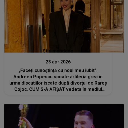
Stiri mondene
28 apr 2026
„Faceți cunoștință cu noul meu iubit”.
Andreea Popescu scoate artileria grea în
urma discuțiilor iscate după divorțul de Rareș
Cojoc. CUM S-A AFIȘAT vedeta în mediul
online?