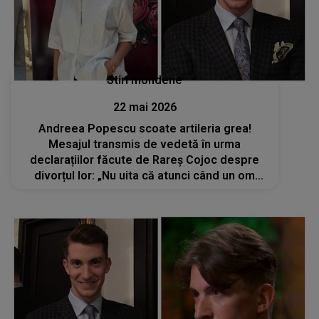
Stiri mondene
22 mai 2026
Andreea Popescu scoate artileria grea!
Mesajul transmis de vedetă în urma
declarațiilor făcute de Rareș Cojoc despre
divorțul lor: „Nu uita că atunci când un om
ajunge în vârf, rareori ajunge singur”