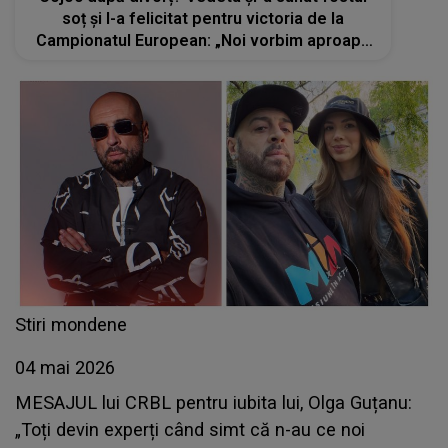
soț și l-a felicitat pentru victoria de la
Campionatul European: „Noi vorbim aproape
zilnic”
Stiri mondene
04 mai 2026
MESAJUL lui CRBL pentru iubita lui, Olga Guțanu:
„Toți devin experți când simt că n-au ce noi