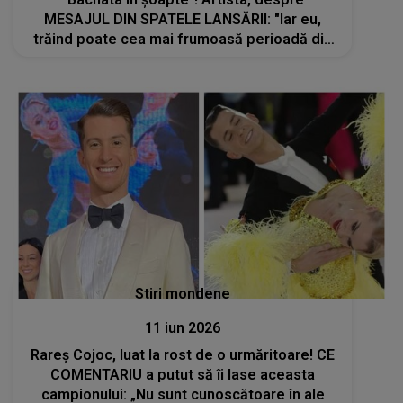
MESAJUL DIN SPATELE LANSĂRII: "Iar eu,
trăind poate cea mai frumoasă perioadă din
viața mea, simt că această piesă descrie
perfect pasiunea, emoția și bucuria pe care
le port
Stiri mondene
11 iun 2026
Rareș Cojoc, luat la rost de o urmăritoare! CE
COMENTARIU a putut să îi lase aceasta
campionului: „Nu sunt cunoscătoare în ale