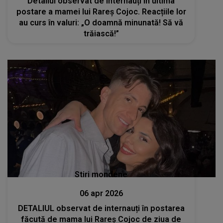
Detaliul observat de internauți în ultima
postare a mamei lui Rareș Cojoc. Reacțiile lor
au curs în valuri: „O doamnă minunată! Să vă
trăiască!”
Stiri mondene
06 apr 2026
DETALIUL observat de internauți în postarea
făcută de mama lui Rareș Cojoc de ziua de