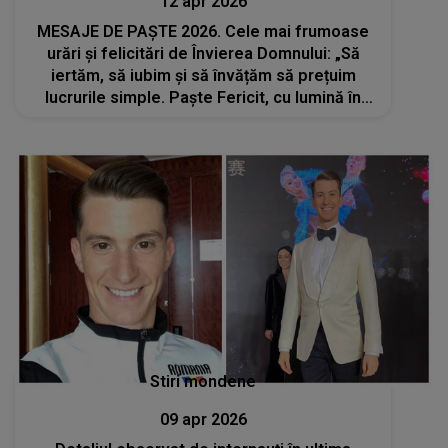
12 apr 2026
MESAJE DE PAȘTE 2026. Cele mai frumoase
urări și felicitări de Învierea Domnului: „Să
iertăm, să iubim și să învățăm să prețuim
lucrurile simple. Paște Fericit, cu lumină în
suflet, mese îmbelșugate și zâmbete
sincere!”
Stiri mondene
09 apr 2026