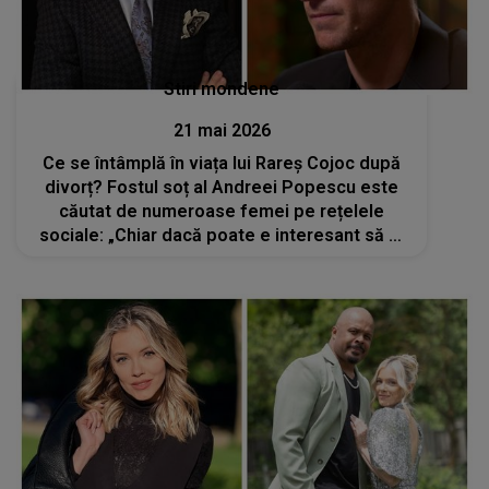
Stiri mondene
21 mai 2026
Ce se întâmplă în viața lui Rareș Cojoc după
divorț? Fostul soț al Andreei Popescu este
căutat de numeroase femei pe rețelele
sociale: „Chiar dacă poate e interesant să fii
cu mine sau să ieși cu mine, nu cred că...”