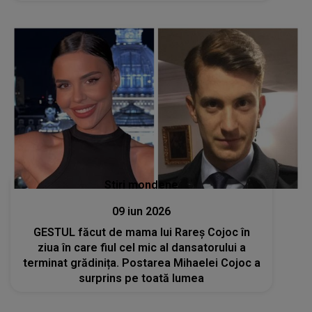
oriunde vor ajunge piesele mele, să aducă și
puțină bucurie”
Stiri mondene
09 iun 2026
GESTUL făcut de mama lui Rareș Cojoc în
ziua în care fiul cel mic al dansatorului a
terminat grădinița. Postarea Mihaelei Cojoc a
surprins pe toată lumea