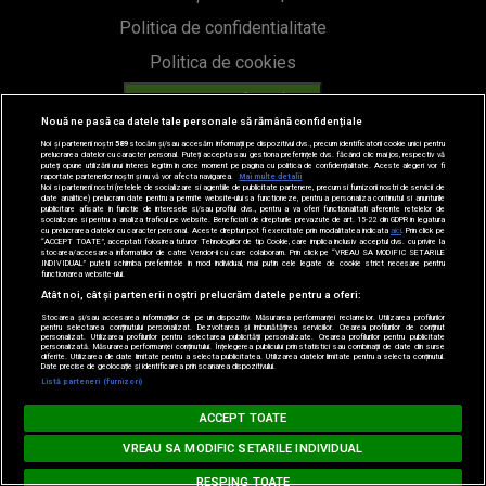
Politica de confidentialitate
Politica de cookies
Gestionați preferințele
Nouă ne pasă ca datele tale personale să rămână confidențiale
Contact
Noi și partenerii noștri
589
stocăm și/sau accesăm informații pe dispozitivul dvs., precum identificatorii cookie unici pentru
prelucrarea datelor cu caracter personal. Puteți accepta sau gestiona preferințele dvs. făcând clic mai jos, respectiv vă
Termeni si conditii
puteți opune utilizării unui interes legitim în orice moment pe pagina cu politica de confidențialitate. Aceste alegeri vor fi
raportate partenerilor noștri și nu vă vor afecta navigarea.
Mai multe detalii
Noi si partenerii nostri (retelele de socializare si agentiile de publicitate partenere, precum si furnizorii nostri de servicii de
Cod deontologic
date analitice) prelucram date pentru a permite website-ului sa functioneze, pentru a personaliza continutul si anunturile
publicitare afisate in functie de interesele si/sau profilul dvs., pentru a va oferi functionalitati aferente retelelor de
socializare si pentru a analiza traficul pe website. Beneficiati de drepturile prevazute de art. 15-22 din GDPR in legatura
cu prelucrarea datelor cu caracter personal. Aceste drepturi pot fi exercitate prin modalitatea indicata
aici
. Prin click pe
Regulamente
“ACCEPT TOATE”, acceptati folosirea tuturor Tehnologiilor de tip Cookie, care implica inclusiv acceptul dvs. cu privire la
stocarea/accesarea informatiilor de catre Vendor-ii cu care colaboram. Prin click pe “VREAU SA MODIFIC SETARILE
INDIVIDUAL” puteti schimba preferintele in mod individual, mai putin cele legate de cookie strict necesare pentru
functionarea website-ului.
Atât noi, cât și partenerii noștri prelucrăm datele pentru a oferi:
Categorii
Stocarea și/sau accesarea informațiilor de pe un dispozitiv. Măsurarea performanței reclamelor. Utilizarea profilurilor
pentru selectarea conținutului personalizat. Dezvoltarea și îmbunătățirea serviciilor. Crearea profilurilor de conținut
personalizat. Utilizarea profilurilor pentru selectarea publicității personalizate. Crearea profilurilor pentru publicitate
personalizată. Măsurarea performanței conținutului. Înțelegerea publicului prin statistici sau combinații de date din surse
Stiri
diferite. Utilizarea de date limitate pentru a selecta publicitatea. Utilizarea datelor limitate pentru a selecta conținutul.
Date precise de geolocație și identificarea prin scanarea dispozitivului.
Listă parteneri (furnizori)
Emisiuni
MUSIC NON STOP
ACCEPT TOATE
Echipa
Loading...
#hitperepeat
VREAU SA MODIFIC SETARILE INDIVIDUAL
PODCAST
RESPING TOATE