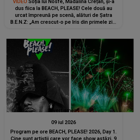
VIDEO
Soția lui Nosfe, Mădălina Crețan, și-a
dus fiica la BEACH, PLEASE! Cele două au
urcat împreună pe scenă, alături de Șatra
B.E.N.Z: „Am crescut-o pe Iris din primele zile
în adevăr, asumare și realitate”
Divertisment
09 iul 2026
Program pe ore BEACH, PLEASE! 2026, Day 1.
Cine sunt artiștii care vor face show astăzi, 9