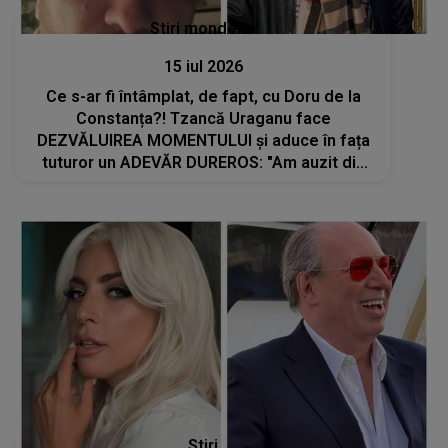
Stiri mondene
15 iul 2026
Ce s-ar fi întâmplat, de fapt, cu Doru de la
Constanța?! Tzancă Uraganu face
DEZVĂLUIREA MOMENTULUI și aduce în fața
tuturor un ADEVĂR DUREROS: "Am auzit din
surse sigure, de la prieteni comuni care
stăteau cu el. Ar fi..."
Stiri