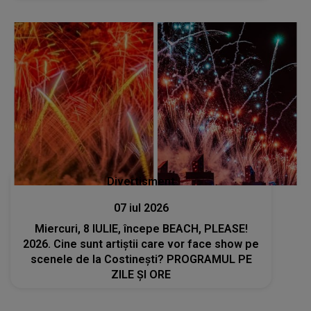
Băi, fraților, hai ca să înțelegeți: aici, când
se..."
Divertisment
07 iul 2026
Miercuri, 8 IULIE, începe BEACH, PLEASE!
2026. Cine sunt artiștii care vor face show pe
scenele de la Costinești? PROGRAMUL PE
ZILE ȘI ORE