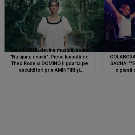
Când DORUL devine muzică, apare
Armin 
"Nu ajung acasă". Piesa lansată de
COLABORAR
Theo Rose și DOMINO îi poartă pe
SACHA: ""E
ascultători prin AMINTIRI și
o piesă 
REGĂSIRI, iar drumul emoțiilor
imediat pre
trece prin sufletul publicului:
cu mine șt
"Pentru toți cei care au plecat
păstrăm do
departe ca să le fie mai bine"