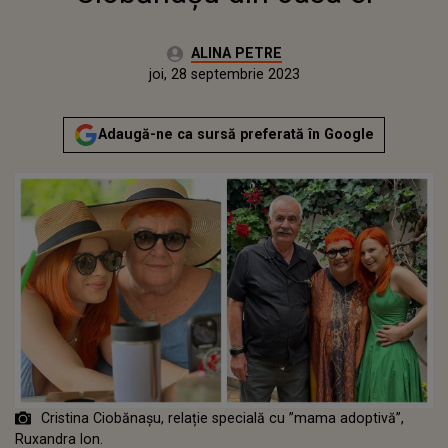
Autor:
ALINA PETRE
Publicat:
joi, 28 septembrie 2023
Adaugă-ne ca sursă preferată în Google
Cristina Ciobănașu, relație specială cu ”mama adoptivă”,
Ruxandra Ion.