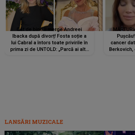
Cât de bine îi merge Andreei
MĂRTURIA
Ibacka după divorț! Fosta soție a
Pușcău!
lui Cabral a întors toate privirile în
cancer dato
prima zi de UNTOLD: „Parcă ai altă
Berkovich, 
strălucire, emani putere,
accident ru
încredere, siguranță...”
Dacă nu 
LANSĂRI MUZICALE