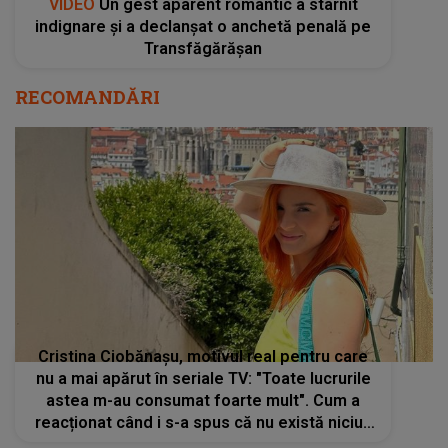
VIDEO
Un gest aparent romantic a stârnit
indignare și a declanșat o anchetă penală pe
Transfăgărășan
RECOMANDĂRI
Cristina Ciobănașu, motivul real pentru care
nu a mai apărut în seriale TV: "Toate lucrurile
astea m-au consumat foarte mult". Cum a
reacționat când i s-a spus că nu există niciun
rol pentru ea