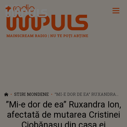
Radio Impuls
STIRI MONDENE
”MI-E DOR DE EA” RUXANDRA
ION, AFECTATĂ DE MUTAREA
”Mi-e dor de ea” Ruxandra Ion,
CRISTINEI CIOBĂNAȘU DIN
CASA EI
afectată de mutarea Cristinei
Ciobănașu din casa ei