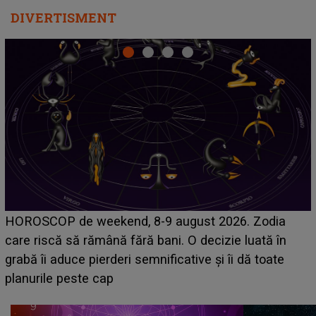
DIVERTISMENT
Emanuel a ținut ACEST DETALIU ASCUNS până
acum! În fața Alexandrei, concurentul din Casa Iubirii
face o MĂRTURISIRE NEAȘTEPTATĂ despre mama
sa: "I-am spus și ei în față, eu nu te iubesc pentru
că..."