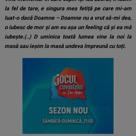
la fel de tare, e singura mea fetiță pe care mi-am
luat-o dacă Doamne – Doamne nu a vrut să-mi dea,
o iubesc de mor și am eu așa un feeling că și ea mă
iubește.(..)
D
uminica toată lumea vine la noi la
masă sau ieșim la masă undeva împreună cu toți.