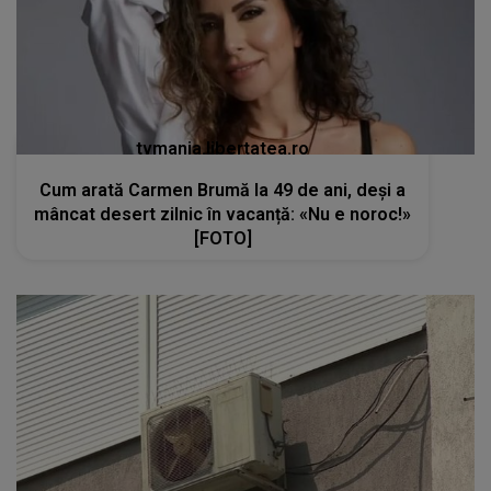
tvmania.libertatea.ro
Cum arată Carmen Brumă la 49 de ani, deși a
mâncat desert zilnic în vacanță: «Nu e noroc!»
[FOTO]