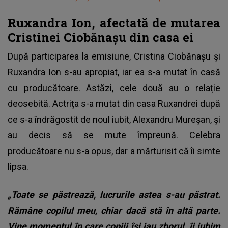
Ruxandra Ion, afectată de mutarea
Cristinei Ciobănașu din casa ei
După participarea la emisiune, Cristina Ciobănașu și
Ruxandra Ion s-au apropiat, iar ea s-a mutat în casă
cu producătoare. Astăzi, cele două au o relație
deosebită. Actrița s-a mutat din casa Ruxandrei după
ce s-a îndrăgostit de noul iubit, Alexandru Mureșan, și
au decis să se mute împreună. Celebra
producătoare nu s-a opus, dar a mărturisit că îi simte
lipsa.
„Toate se păstrează, lucrurile astea s-au păstrat.
Rămâne copilul meu, chiar dacă stă în altă parte.
Vine momentul în care copiii își iau zborul, îi iubim