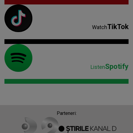
TikTok
Watch
Spotify
Listen
Parteneri: