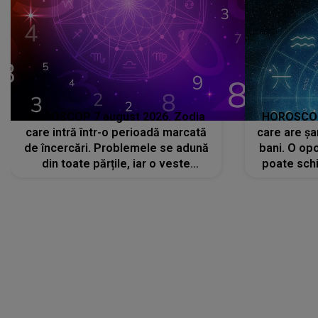
HOROSCOP 7 august 2026. Zodia
HOROSCOP 
care intră într-o perioadă marcată
care are șa
de încercări. Problemele se adună
bani. O opo
din toate părțile, iar o veste
poate schi
neașteptată îi dă planurile peste
la
cap