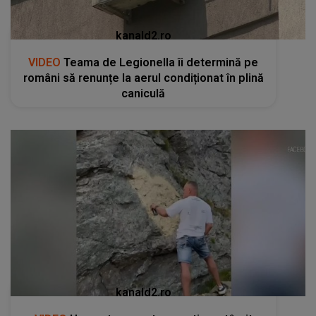
kanald2.ro
VIDEO
Teama de Legionella îi determină pe
români să renunțe la aerul condiționat în plină
caniculă
kanald2.ro