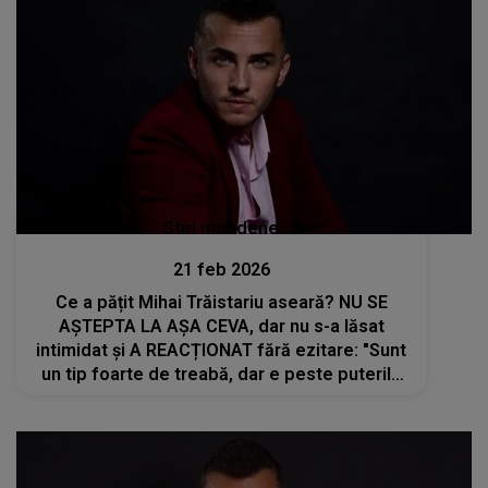
Stiri mondene
21 feb 2026
Ce a pățit Mihai Trăistariu aseară? NU SE
AȘTEPTA LA AȘA CEVA, dar nu s-a lăsat
intimidat și A REACȚIONAT fără ezitare: "Sunt
un tip foarte de treabă, dar e peste puterile
mele! Am avut și o ceartă de ceartă cu..."