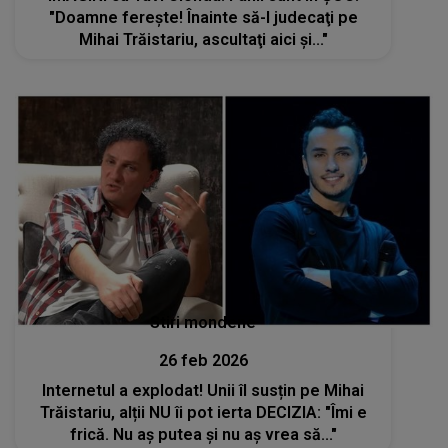
"Doamne fereşte! Înainte să-l judecaţi pe
Mihai Trăistariu, ascultaţi aici şi..."
Stiri mondene
26 feb 2026
Internetul a explodat! Unii îl susțin pe Mihai
Trăistariu, alții NU îi pot ierta DECIZIA: "Îmi e
frică. Nu aș putea și nu aș vrea să..."