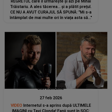
REGRETUL care îl urmărește și azi pe Mihai
Trăistariu. A ales tăcerea... și a plătit prețul.
CE NU A AVUT CURAJUL SĂ SPUNĂ: "Mi s-a
întâmplat de mai multe ori în viața asta să..."
Stiri mondene
27 feb 2026
VIDEO
Internetul s-a aprins după ULTIMELE
IMAGINI cu Tavi Clonda! Fanii sunt în ȘOC: