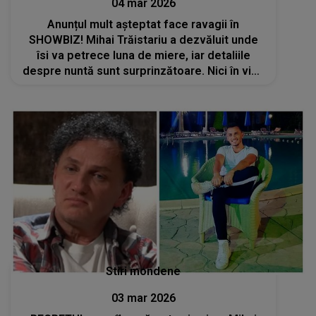
04 mar 2026
Anunțul mult așteptat face ravagii în
SHOWBIZ! Mihai Trăistariu a dezvăluit unde
îsi va petrece luna de miere, iar detaliile
despre nuntă sunt surprinzătoare. Nici în vise
fanii NU SE AȘTEPTAU la o asemenea
LOCAȚIE: "O să fie..."
Stiri mondene
03 mar 2026