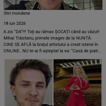
Stiri mondene
18 iun 2026
A zis "DA"!!! Toți au rămas ȘOCAȚI când au văzut!
Mihai Trăistariu, primele imagini de la NUNTĂ.
CINE SE AFLĂ la brațul artistului a creat isterie în
ONLINE...NU te-ai fi așteptat la ea: "Casă de piatră!
Meriți!"