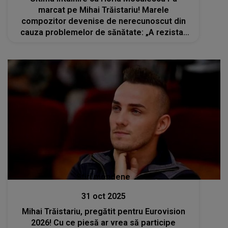
marcat pe Mihai Trăistariu! Marele
compozitor devenise de nerecunoscut din
cauza problemelor de sănătate: „A rezistat
pe scenă vreo 3-4 minute, apoi s-a grăbit să
ajungă în culise și și-a pus mască de oxigen”
Stiri mondene
31 oct 2025
Mihai Trăistariu, pregătit pentru Eurovision
2026! Cu ce piesă ar vrea să participe