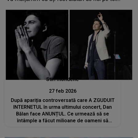
parcursul acestei călătorii nebune"
Stiri mondene
27 feb 2026
După apariția controversată care A ZGUDUIT
INTERNETUL în urma ultimului concert, Dan
Bălan face ANUNȚUL. Ce urmează să se
întâmple a făcut milioane de oameni să
REACȚIONEZE: "Începând de astăzi..."