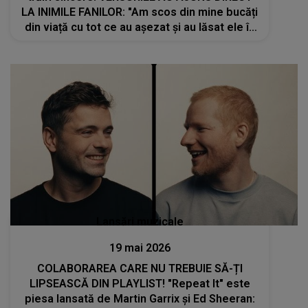
LA INIMILE FANILOR: "Am scos din mine bucăți
din viață cu tot ce au așezat și au lăsat ele în
sufletul meu, am..."
Lansări muzicale
19 mai 2026
COLABORAREA CARE NU TREBUIE SĂ-ȚI
LIPSEASCĂ DIN PLAYLIST! "Repeat It" este
piesa lansată de Martin Garrix și Ed Sheeran: