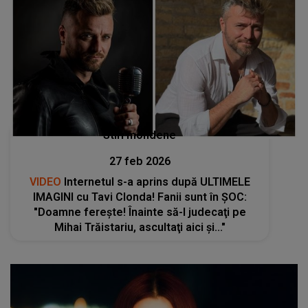
Stiri mondene
27 feb 2026
VIDEO
Internetul s-a aprins după ULTIMELE
IMAGINI cu Tavi Clonda! Fanii sunt în ȘOC:
"Doamne fereşte! Înainte să-l judecaţi pe
Mihai Trăistariu, ascultaţi aici şi..."