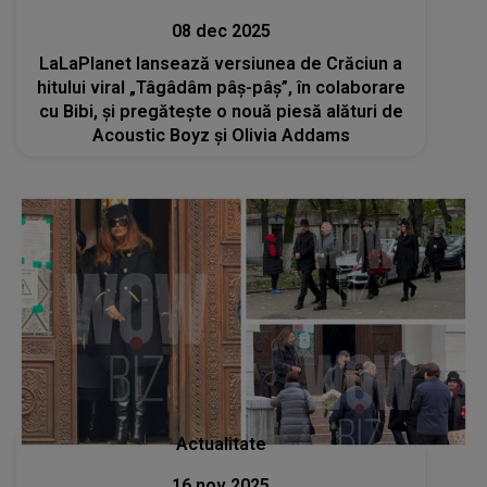
08 dec 2025
LaLaPlanet lansează versiunea de Crăciun a
hitului viral „Tâgâdâm pâș-pâș”, în colaborare
cu Bibi, și pregătește o nouă piesă alături de
Acoustic Boyz și Olivia Addams
Actualitate
16 nov 2025