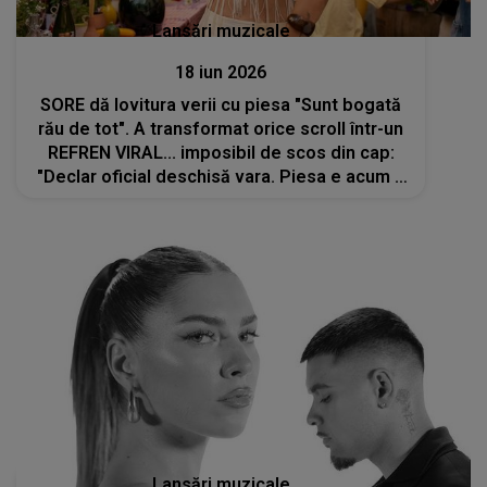
Lansări muzicale
18 iun 2026
SORE dă lovitura verii cu piesa "Sunt bogată
rău de tot". A transformat orice scroll într-un
REFREN VIRAL... imposibil de scos din cap:
"Declar oficial deschisă vara. Piesa e acum a
voastră, gata de dat la volum maxim"
Lansări muzicale