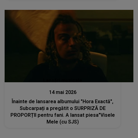
feminine, a libertății și a stării aceleia
frumoase care se naște atunci când..."
Lansări muzicale
14 mai 2026
Înainte de lansarea albumului "Hora Exactă",
Subcarpați a pregătit o SURPRIZĂ DE
PROPORȚII pentru fani. A lansat piesa"Visele
Mele (cu SJS)