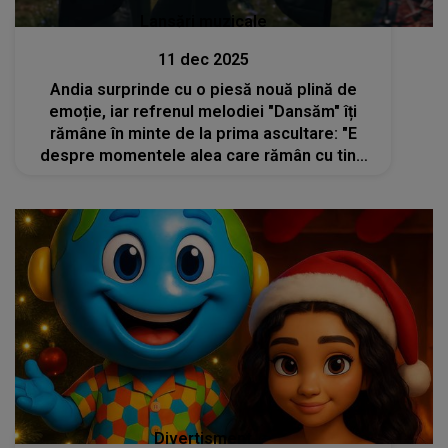
Lansări muzicale
11 dec 2025
Andia surprinde cu o piesă nouă plină de
emoție, iar refrenul melodiei "Dansăm" îți
rămâne în minte de la prima ascultare: "E
despre momentele alea care rămân cu tine
pentru totdeauna, despre ultimul vals și
primul fioi"
Divertisment