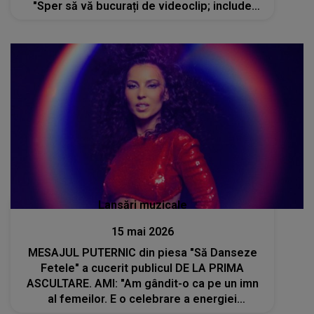
"Sper să vă bucurați de videoclip; include
imagini din viețile noastre din ultimii 12 ani și
surprinde tot ceea ce am făcut de..."
Lansări muzicale
15 mai 2026
MESAJUL PUTERNIC din piesa "Să Danseze
Fetele" a cucerit publicul DE LA PRIMA
ASCULTARE. AMI: "Am gândit-o ca pe un imn
al femeilor. E o celebrare a energiei