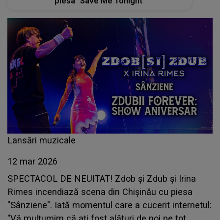
piesa "Save Me Tonight"
Lansări muzicale
12 mar 2026
SPECTACOL DE NEUITAT! Zdob și Zdub și Irina
Rimes incendiază scena din Chișinău cu piesa
"Sânziene". Iată momentul care a cucerit internetul:
"Vă mulțumim că ați fost alături de noi pe tot