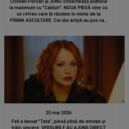
Cristian Porcari și JUNO conectează publicul
la maximum cu "Cabluri". NOUA PIESĂ vine cu
un refren care îți rămâne în minte de la
PRIMA ASCULTARE. Cei doi artiști au pus cap
la cap RITM și ENERGIE: "Sperăm să vă
conectați la piesa asta cum am..."
Lansări muzicale
25 mai 2026
Feli a lansat "Tata", piesă plină de emoție și
trăiri sincere. VERSURILE AU AJUNS DIRECT