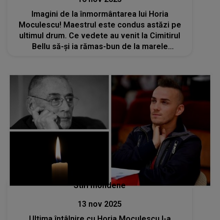
Imagini de la înmormântarea lui Horia
Moculescu! Maestrul este condus astăzi pe
ultimul drum. Ce vedete au venit la Cimitirul
Bellu să-și ia rămas-bun de la marele
compozitor?
Stiri mondene
13 nov 2025
Ultima întâlnire cu Horia Moculescu l-a