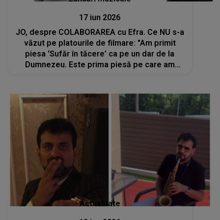
17 iun 2026
JO, despre COLABORAREA cu Efra. Ce NU s-a
văzut pe platourile de filmare: "Am primit
piesa 'Sufăr în tăcere' ca pe un dar de la
Dumnezeu. Este prima piesă pe care am
scris-o din minte, cap-coadă, fără să..."
Actualitate