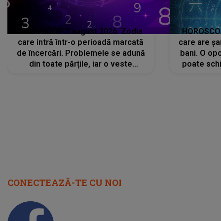
HOROSCOP 7 august 2026. Zodia
HOROSCOP 
care intră într-o perioadă marcată
care are șa
de încercări. Problemele se adună
bani. O opo
din toate părțile, iar o veste
poate schi
neașteptată îi dă planurile peste
la
cap
CONECTEAZĂ-TE CU NOI