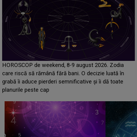
Emanuel a ținut ACEST DETALIU ASCUNS până
acum! În fața Alexandrei, concurentul din Casa Iubirii
face o MĂRTURISIRE NEAȘTEPTATĂ despre mama
sa: "I-am spus și ei în față, eu nu te iubesc pentru
că..."