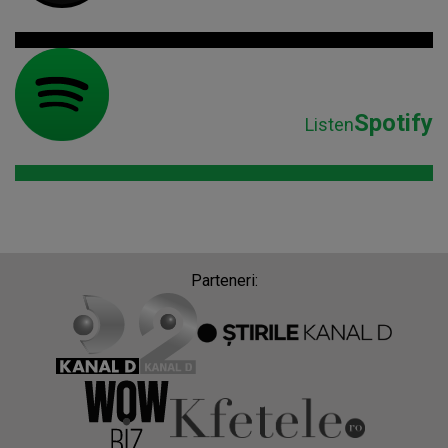
Spotify
Listen
Parteneri: