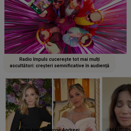
Radio Impuls cucerește tot mai mulți
ascultători: creșteri semnificative în audiență
Cât de bine îi merge Andreei
MĂRTURIA