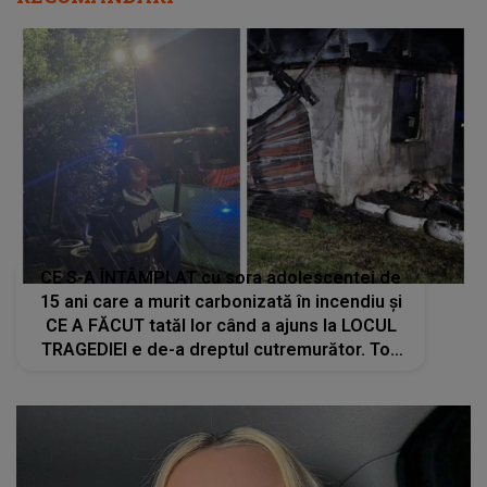
CE S-A ÎNTÂMPLAT cu sora adolescentei de
15 ani care a murit carbonizată în incendiu și
CE A FĂCUT tatăl lor când a ajuns la LOCUL
TRAGEDIEI e de-a dreptul cutremurător. Toți
au rămas înmărmuriți