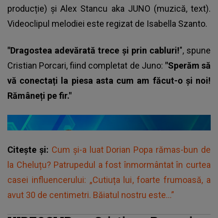
producție) și Alex Stancu aka JUNO (muzică, text).
Videoclipul melodiei este regizat de Isabella Szanto.
"Dragostea adevărată trece și prin cabluri!
", spune
Cristian Porcari
, fiind completat de Juno:
"Sperăm să
vă conectați la piesa asta cum am făcut-o și noi!
Rămâneți pe fir."
Citește și:
Cum și-a luat Dorian Popa rămas-bun de
la Cheluțu? Patrupedul a fost înmormântat în curtea
casei influencerului: „Cutiuța lui, foarte frumoasă, a
avut 30 de centimetri. Băiatul nostru este...”