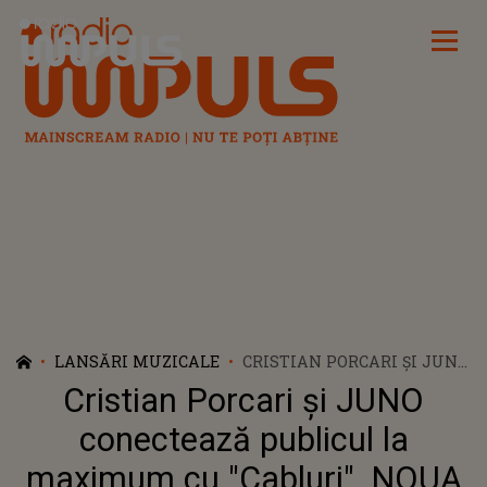
Radio Impuls
LANSĂRI MUZICALE
CRISTIAN PORCARI ȘI JUNO
CONECTEAZĂ PUBLICUL LA
Cristian Porcari și JUNO
MAXIMUM CU "CABLURI".
NOUA PIESĂ VINE CU UN
conectează publicul la
REFREN CARE ÎȚI RĂMÂNE
maximum cu "Cabluri". NOUA
ÎN MINTE DE LA PRIMA