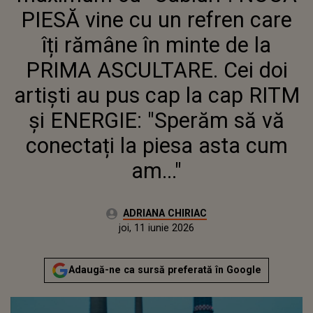
ASCULTARE. CEI DOI
PIESĂ vine cu un refren care
ARTIȘTI AU PUS CAP LA
CAP RITM ȘI ENERGIE:
îți rămâne în minte de la
"SPERĂM SĂ VĂ CONECTAȚI
PRIMA ASCULTARE. Cei doi
LA PIESA ASTA CUM AM..."
artiști au pus cap la cap RITM
și ENERGIE: "Sperăm să vă
conectați la piesa asta cum
am..."
Autor:
ADRIANA CHIRIAC
Publicat:
joi, 11 iunie 2026
Actualizat:
joi, 11 iunie 2026
Adaugă-ne ca sursă preferată în Google