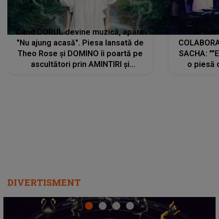
Când DORUL devine muzică, apare
Armin 
"Nu ajung acasă". Piesa lansată de
COLABORAR
Theo Rose și DOMINO îi poartă pe
SACHA: ""E
ascultători prin AMINTIRI și
o piesă 
REGĂSIRI, iar drumul emoțiilor
imediat pre
trece prin sufletul publicului:
cu mine șt
"Pentru toți cei care au plecat
păstrăm do
departe ca să le fie mai bine"
DIVERTISMENT