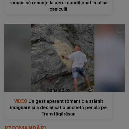
români să renunțe la aerul condiționat în plină
caniculă
kanald2.ro
VIDEO
Un gest aparent romantic a stârnit
indignare și a declanșat o anchetă penală pe
Transfăgărășan
RECOMANDĂRI