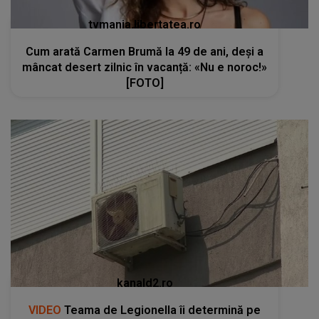
tvmania.libertatea.ro
Cum arată Carmen Brumă la 49 de ani, deși a
mâncat desert zilnic în vacanță: «Nu e noroc!»
[FOTO]
kanald2.ro
VIDEO
Teama de Legionella îi determină pe