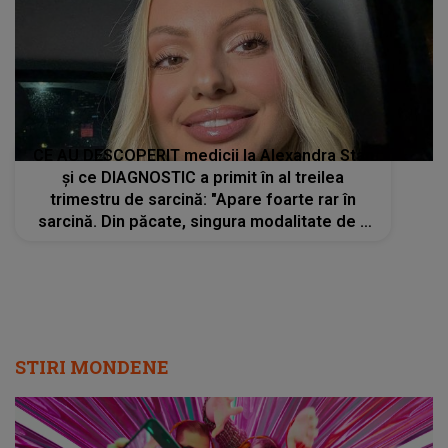
CE AU DESCOPERIT medicii la Alexandra Stan
și ce DIAGNOSTIC a primit în al treilea
trimestru de sarcină: "Apare foarte rar în
sarcină. Din păcate, singura modalitate de a
naște copilul în..."
STIRI MONDENE