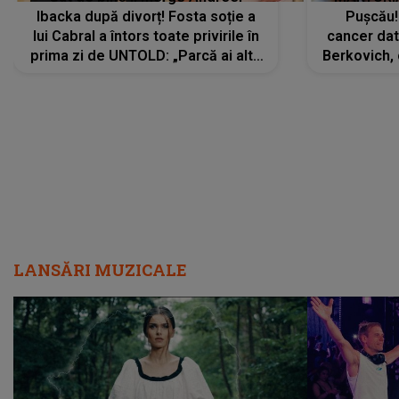
Ibacka după divorț! Fosta soție a
Pușcău!
lui Cabral a întors toate privirile în
cancer dato
prima zi de UNTOLD: „Parcă ai altă
Berkovich, 
strălucire, emani putere,
accident ru
încredere, siguranță...”
Dacă nu 
LANSĂRI MUZICALE