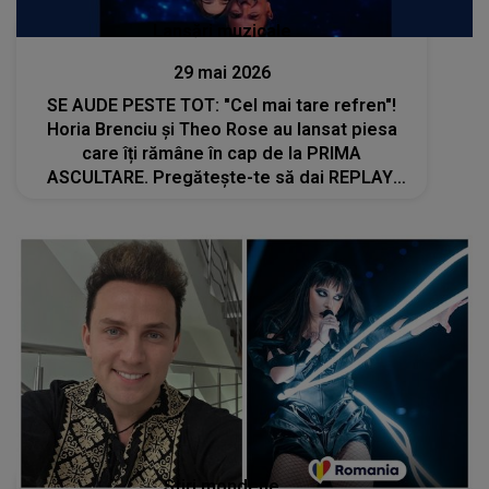
Lansări muzicale
29 mai 2026
SE AUDE PESTE TOT: "Cel mai tare refren"!
Horia Brenciu și Theo Rose au lansat piesa
care îți rămâne în cap de la PRIMA
ASCULTARE. Pregătește-te să dai REPLAY:
"Cânt doar ceea ce simt că mi se potrivește,
iar piesa asta are ceva pur și jucăuș, într-un..."
Stiri mondene