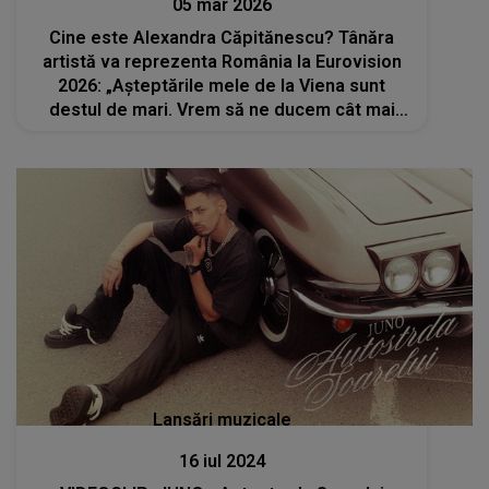
05 mar 2026
Cine este Alexandra Căpitănescu? Tânăra
artistă va reprezenta România la Eurovision
2026: „Așteptările mele de la Viena sunt
destul de mari. Vrem să ne ducem cât mai
departe, să ne facem auziți”. Ea a studiat
fizica și a câștigat un concurs de talente
Lansări muzicale
16 iul 2024