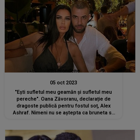
Stiri mondene
05 oct 2023
"Ești sufletul meu geamăn și sufletul meu
pereche". Oana Zăvoranu, declarație de
dragoste publică pentru fostul soț, Alex
Ashraf. Nimeni nu se aștepta ca bruneta să
facă asemenea gest în plin divorț