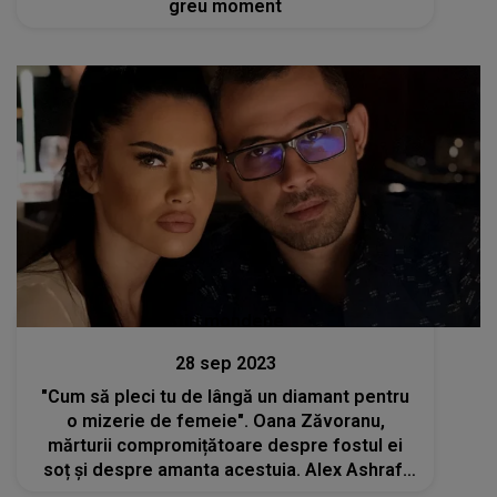
greu moment
Stiri mondene
28 sep 2023
"Cum să pleci tu de lângă un diamant pentru
o mizerie de femeie". Oana Zăvoranu,
mărturii compromițătoare despre fostul ei
soț și despre amanta acestuia. Alex Ashraf,
trădat de femeia cu care a înșelat-o pe