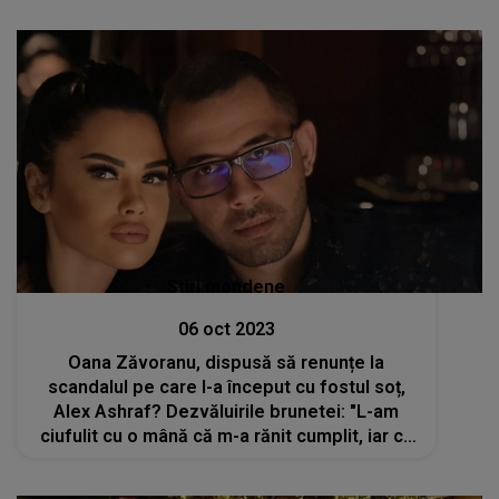
Stiri mondene
06 oct 2023
Oana Zăvoranu, dispusă să renunțe la
scandalul pe care l-a început cu fostul soț,
Alex Ashraf? Dezvăluirile brunetei: "L-am
ciufulit cu o mână că m-a rănit cumplit, iar cu
cealaltă l-am luat în brațe"