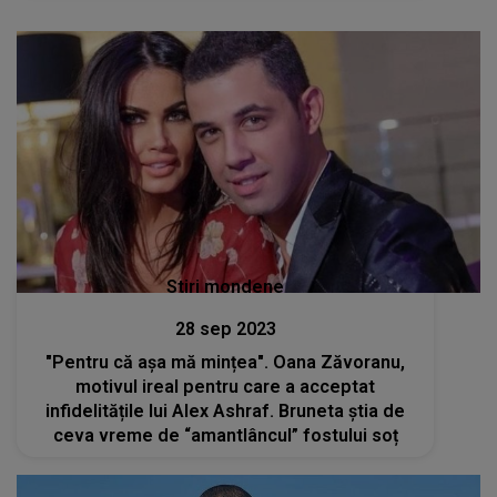
brunetă
Stiri mondene
28 sep 2023
"Pentru că așa mă mințea". Oana Zăvoranu,
motivul ireal pentru care a acceptat
infidelitățile lui Alex Ashraf. Bruneta știa de
ceva vreme de “amantlâncul” fostului soț