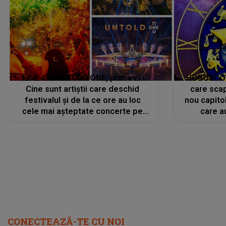
LINE-UP UNTOLD ONE, prima zi.
HOROSCOP 
Cine sunt artiștii care deschid
care scap
festivalul și de la ce ore au loc
nou capitol
cele mai așteptate concerte pe
care a
scena principală?
perioadă 
CONECTEAZĂ-TE CU NOI