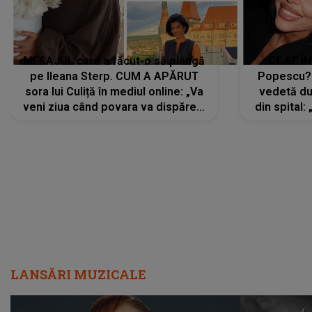
MESAJUL care a făcut-o să plângă
CE SE Î
pe Ileana Sterp. CUM A APĂRUT
Popescu?
sora lui Culiță în mediul online: „Va
vedetă du
veni ziua când povara va dispărea,
din spital:
iar lacrimile...”
LANSĂRI MUZICALE