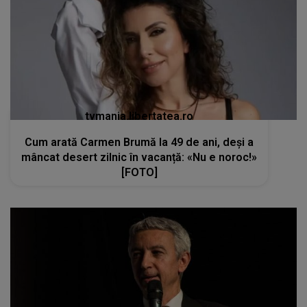
tvmania.libertatea.ro
Cum arată Carmen Brumă la 49 de ani, deși a
mâncat desert zilnic în vacanță: «Nu e noroc!»
[FOTO]