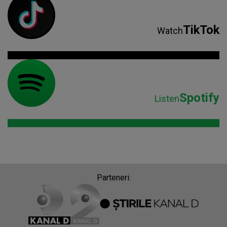
TikTok
Watch
Spotify
Listen
Parteneri: