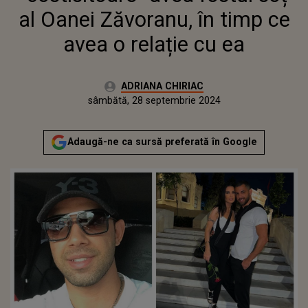
al Oanei Zăvoranu, în timp ce
avea o relație cu ea
Autor:
ADRIANA CHIRIAC
Publicat:
joi, 28 septembrie 2023
Actualizat:
sâmbătă, 28 septembrie 2024
Adaugă-ne ca sursă preferată în Google