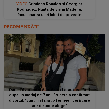
VIDEO
Cristiano Ronaldo și Georgina
Rodriguez: Nunta de vis în Madeira,
încununarea unei Iubiri de poveste
RECOMANDĂRI
Oana Zăvoranu și Alex Ashraf s-au despărțit
după un mariaj de 7 ani. Bruneta a confirmat
divorțul: "Sunt în sfârșit o femeie liberă care
are de unde alege"