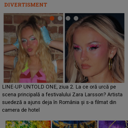
DIVERTISMENT
Ce a dezvăluit noua concurentă din "Casa Iubirii" l-a
luat prin surprindere pe Emanuel. CINE ESTE
BĂIATUL VIZAT de Alexandra?! Aflându-se în fața
faptului împlinit, A RECUNOSCUT IMEDIAT: "Am
avut..."