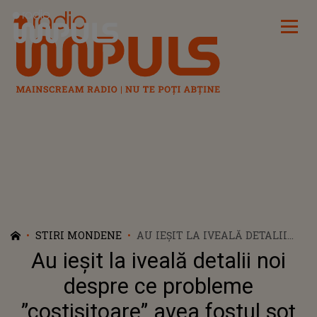
Radio Impuls
STIRI MONDENE
AU IEȘIT LA IVEALĂ DETALII
NOI DESPRE CE PROBLEME
Au ieșit la iveală detalii noi
”COSTISITOARE” AVEA FOSTUL
SOȚ AL OANEI ZĂVORANU, ÎN
despre ce probleme
TIMP CE AVEA O RELAȚIE CU EA
”costisitoare” avea fostul soț