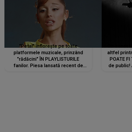
"Petal" înflorește pe toate
De această 
platformele muzicale, prinzând
altfel prin
"rădăcini" ÎN PLAYLISTURILE
POATE FI
fanilor. Piesa lansată recent de
de public!
Ariana Grande îi face pe
a lansat V
ascultători SĂ O ASCULTE PE
REPEAT