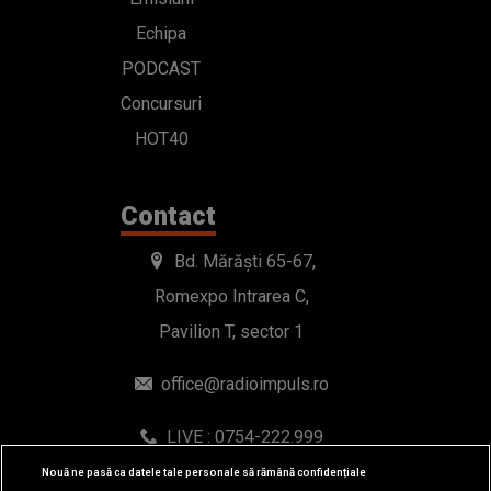
Echipa
PODCAST
Concursuri
HOT40
Contact
Bd. Mărăști 65-67,
Romexpo Intrarea C,
Pavilion T, sector 1
office@radioimpuls.ro
LIVE : 0754-222.999
WhatsApp: 0754-222.999
Nouă ne pasă ca datele tale personale să rămână confidențiale