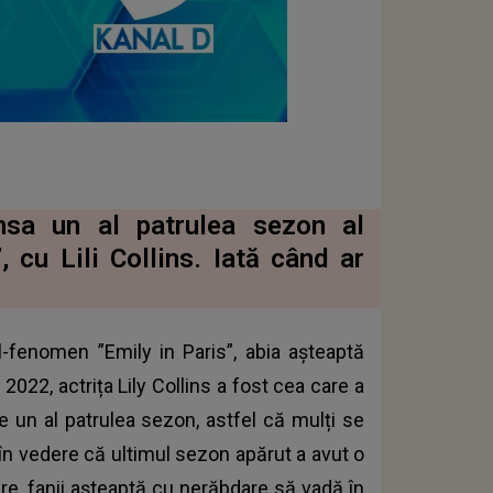
nsa un al patrulea sezon al
, cu Lili Collins. Iată când ar
l-fenomen ”Emily in Paris”, abia așteaptă
2022, actrița Lily Collins a fost cea care a
de un al patrulea sezon, astfel că mulți se
 în vedere că ultimul sezon apărut a avut o
are, fanii așteaptă cu nerăbdare să vadă în