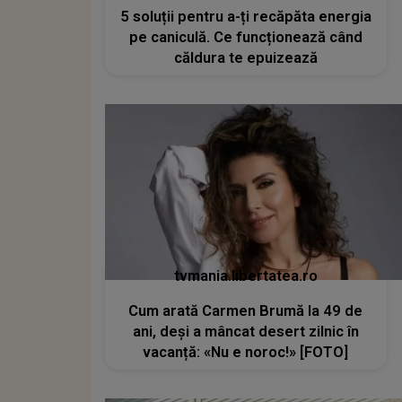
5 soluții pentru a-ți recăpăta energia
pe caniculă. Ce funcționează când
căldura te epuizează
tvmania.libertatea.ro
Cum arată Carmen Brumă la 49 de
ani, deși a mâncat desert zilnic în
vacanță: «Nu e noroc!» [FOTO]