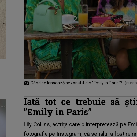
Când se lansează sezonul 4 din ”Emily in Paris”?
(sursa
Iată tot ce trebuie să șt
”Emily in Paris”
Lily Collins
, actrița care o interpretează pe Emi
fotografie pe Instagram, că serialul a fost reînn