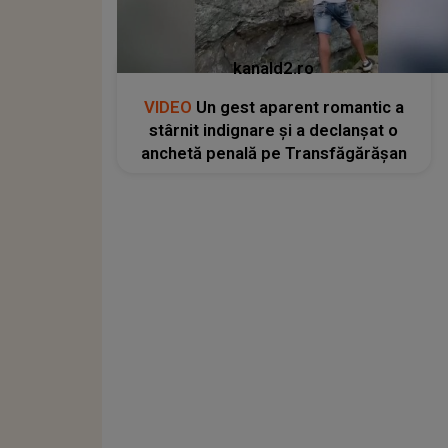
kanald2.ro
VIDEO
Un gest aparent romantic a
stârnit indignare și a declanșat o
anchetă penală pe Transfăgărășan