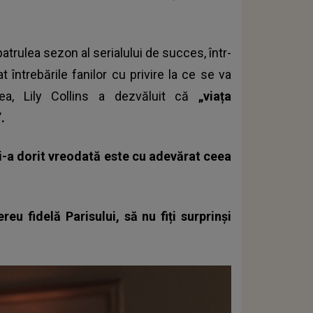
patrulea sezon al serialului de succes, într-
t întrebările fanilor cu privire la ce se va
a, Lily Collins a dezvăluit că
„viața
.
și-a dorit vreodată este cu adevărat ceea
eu fidelă Parisului, să nu fiți surprinși