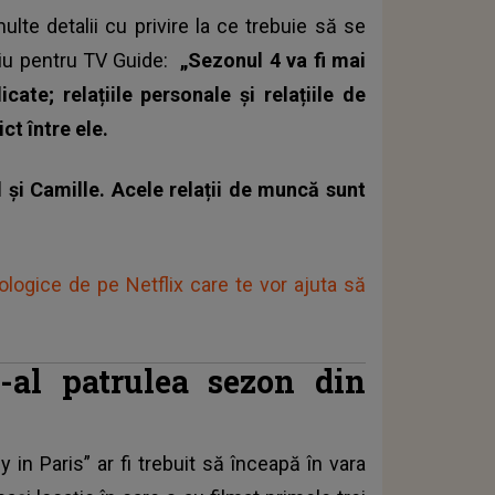
multe detalii cu privire la ce trebuie să se
rviu pentru TV Guide:
„Sezonul 4 va fi mai
cate; relațiile personale și relațiile de
ct între ele.
l și Camille. Acele relații de muncă sunt
logice de pe Netflix care te vor ajuta să
-al patrulea sezon din
y in Paris”
ar fi trebuit să înceapă în vara