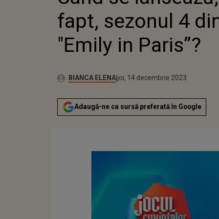
fapt, sezonul 4 di
"Emily in Paris”?
Autor:
Publicat:
BIANCA ELENA
joi, 14 decembrie 2023
Adaugă-ne ca sursă preferată în Google