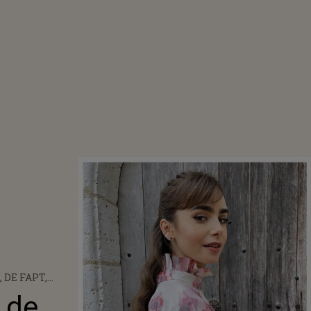
 DE FAPT,
ILY IN PARIS”?
 de