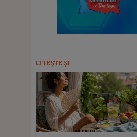
CITEȘTE ȘI
femeia.ro