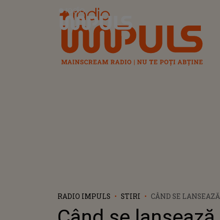
Radio Impuls
RADIO IMPULS
STIRI
CÂND SE LANSEAZĂ,
SEZONUL 4 DIN "EM
Când se lansează,