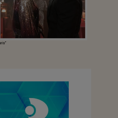
aris”