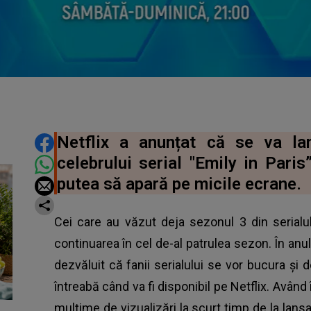
DISTRIBUIE ARTICOLUL
Netflix a anunțat că se va la
celebrului serial "Emily in Paris”
putea să apară pe micile ecrane.
Cei care au văzut deja sezonul 3 din serialu
continuarea în cel de-al patrulea sezon. În anul 
dezvăluit că fanii serialului se vor bucura și 
întreabă când va fi disponibil pe Netflix. Având
mulțime de vizualizări la scurt timp de la lans