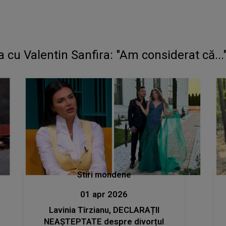
Maria Loga, despre colaborarea cu Valentin Sanfira: "Am considerat că...
Stiri mondene
01 apr 2026
Lavinia Tîrzianu, DECLARAȚII
NEAȘTEPTATE despre divorțul