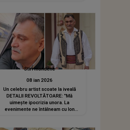
populară NU are de gând să mai
tolereze astfel de comportamente și
abia așteaptă să-i confrunte pe cei
implicați
Stiri mondene
08 ian 2026
Un celebru artist scoate la iveală
DETALII REVOLTĂTOARE: "Mă
uimește ipocrizia unora. La
evenimente ne întâlneam cu Ion
Drăgan și aproape nimeni nu-l băga în
seamă. Acum, brusc, toată lumea îl...".
Adevărul pe care toți îl ignorau