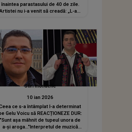
înaintea parastasului de 40 de zile.
Artistei nu i-a venit să creadă: „L-am
întrebat «Drăgane, cum e la tine
acolo?»"
Stiri mondene
10 ian 2026
Ceea ce s-a întâmplat l-a determinat
pe Gelu Voicu să REACȚIONEZE DUR:
"Sunt așa mâhnit de tupeul unora de
a-și aroga..."Interpretul de muzică