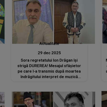
Actualitate
29 dec 2025
Sora regretatului Ion Drăgan își
strigă DUREREA! Mesajul sfâșietor
pe care l-a transmis după moartea
îndrăgitului interpret de muzică
populară: „Nu te voi uita niciodată,
îngerul meu păzitor!”