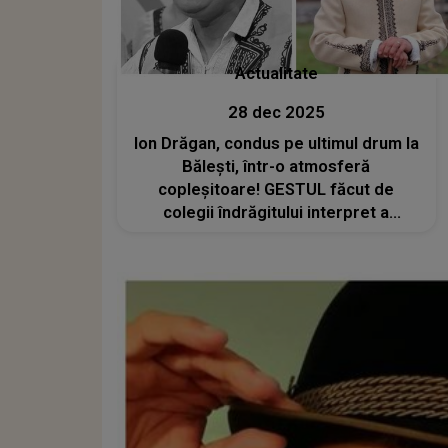
Actualitate
28 dec 2025
Ion Drăgan, condus pe ultimul drum la
Bălești, într-o atmosferă
copleșitoare! GESTUL făcut de
colegii îndrăgitului interpret a
emoționat pe toată lumea