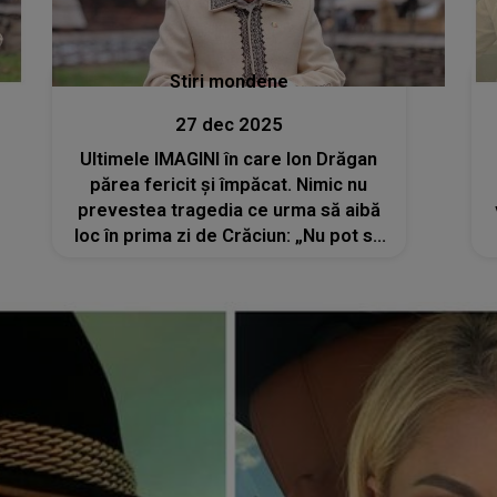
Stiri mondene
27 dec 2025
Ultimele IMAGINI în care Ion Drăgan
părea fericit și împăcat. Nimic nu
prevestea tragedia ce urma să aibă
loc în prima zi de Crăciun: „Nu pot să
cred cât de fragilă poate fi granița
dintre cele două lumi... Dumnezeu să
te ierte, Ioane!”