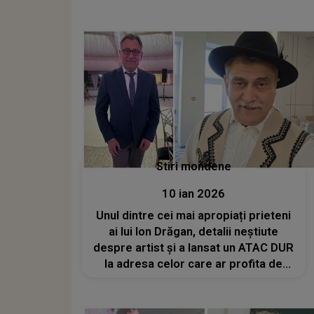
Stiri mondene
10 ian 2026
Unul dintre cei mai apropiați prieteni
ai lui Ion Drăgan, detalii neștiute
despre artist și a lansat un ATAC DUR
la adresa celor care ar profita de
moartea lui: "Oare nu îi mustră
conștiința? Toate persoanele care
acum aleargă după vizualizări și..."