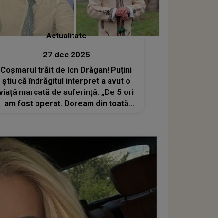
Actualitate
27 dec 2025
Coșmarul trăit de Ion Drăgan! Puțini
știu că îndrăgitul interpret a avut o
viață marcată de suferință: „De 5 ori
am fost operat. Doream din toată
inima să treacă boala mai repede”