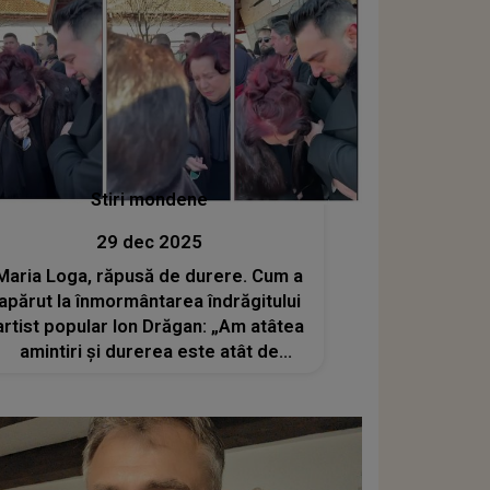
Stiri mondene
29 dec 2025
Maria Loga, răpusă de durere. Cum a
apărut la înmormântarea îndrăgitului
artist popular Ion Drăgan: „Am atâtea
amintiri și durerea este atât de
profundă. Am deja o vârstă și nu m-
aș fi așteptat să îl conduc eu pe el și
nu el pe mine”