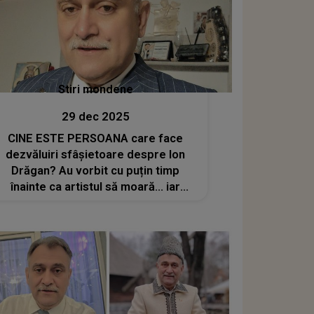
Stiri mondene
29 dec 2025
CINE ESTE PERSOANA care face
dezvăluiri sfâșietoare despre Ion
Drăgan? Au vorbit cu puțin timp
înainte ca artistul să moară... iar
acum rupe tăcerea: "Mi-a mărturisit
că...". Ca să nu existe loc de
interpretări, momentul
CONVERSAȚIEI a fost făcut public