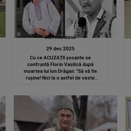
Stiri mondene
29 dec 2025
Cu ce ACUZAȚII șocante se
confruntă Florin Vasilică după
moartea lui Ion Drăgan: "Să vă fie
rușine! Nici la o astfel de veste
tragică nu aveți gram de empatie și
sensibilitate? M-au acuzat că..."