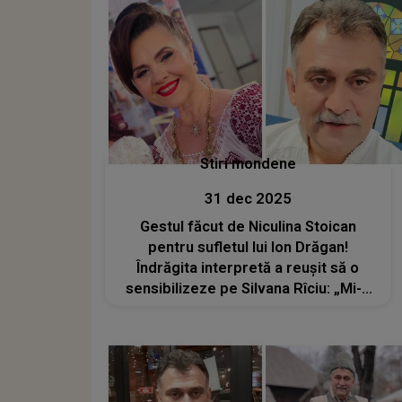
Stiri mondene
31 dec 2025
Gestul făcut de Niculina Stoican
pentru sufletul lui Ion Drăgan!
Îndrăgita interpretă a reușit să o
sensibilizeze pe Silvana Rîciu: „Mi-a
demonstrat încă o dată că înainte de
a fi o artistă celebră, este un mare
om, cu un suflet cât un munte”