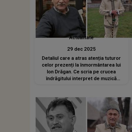
Actualitate
29 dec 2025
Detaliul care a atras atenția tuturor
celor prezenți la înmormântarea lui
Ion Drăgan. Ce scria pe crucea
îndrăgitului interpret de muzică
populară? Semnificația profundă a
simbolului ales în ziua despărțirii
definitive de artist