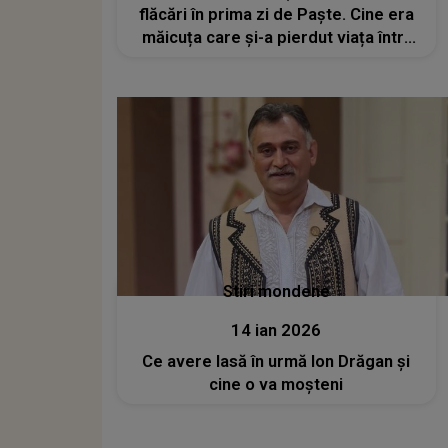
flăcări în prima zi de Paște. Cine era
măicuța care și-a pierdut viața într-
una dintre cele 11 chilii afectate de
incendiu?
Stiri mondene
14 ian 2026
Ce avere lasă în urmă Ion Drăgan și
cine o va moșteni