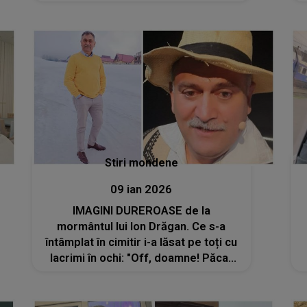
interpretului pentru vizualizări: "Au
început să mă judece, am tăcut, am
ținut în mine, dar..."
Stiri mondene
09 ian 2026
IMAGINI DUREROASE de la
mormântul lui Ion Drăgan. Ce s-a
întâmplat în cimitir i-a lăsat pe toți cu
lacrimi în ochi: "Off, doamne! Păcat
de el și...". E un moment greu de privit