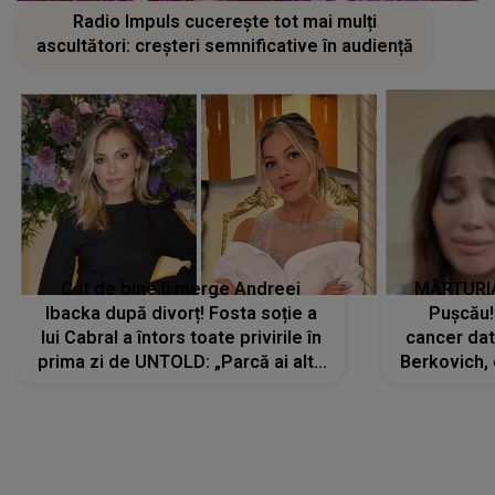
Radio Impuls cucerește tot mai mulți
ascultători: creșteri semnificative în audiență
Cât de bine îi merge Andreei
MĂRTURIA
Ibacka după divorț! Fosta soție a
Pușcău!
lui Cabral a întors toate privirile în
cancer dato
prima zi de UNTOLD: „Parcă ai altă
Berkovich, 
strălucire, emani putere,
accident ru
încredere, siguranță...”
Dacă nu 