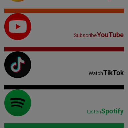
YouTube
Subscribe
TikTok
Watch
Spotify
Listen