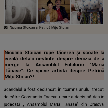
Niculina Stoican și Petrică Mîțu Stoian
Niculina Stoican rupe tăcerea și scoate la
iveală detalii neștiute despre decizia de a
merge la Ansamblul Folcloric "Maria
Tănase". Ce spune artista despre Petrică
Mîțu Stoian?!
Scandalul a fost declanșat, în toamna anului trecut,
de către Constantin Enceanu care a decis să dea în
judecată „ Ansamblul Maria Tănase” din Craiova,