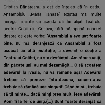
Cristian Bănățeanu
a dat de înțeles că în cadrul
Ansamblului „Maria Tănase” existau mai multe
nereguli înainte ca acesta să fie alipit Teatrului
pentru Copii din Craiova, fără să spună concret
despre ce este vorba:
”Ansamblul a evoluat foarte
bine, nu mă deranjează că Ansamblul a fost
asociat cu altă instituție, a devenit o secție a
Teatrului Colibri, nu s-a desființat. Am rămas uniți,
din păcate unii au mai dezamăgit… O să scoatem
adevărul la iveală, nu va rămâne așa! Adevărul
trebuie să primeze întotdeauna, sinceritatea
trebuie să rămână una singură! Când minți, trebuie
să ții minte… dacă minți prea mult, iese adevărul!
Vom fi la fel de uniți.(...) Sunt foarte deranjat că