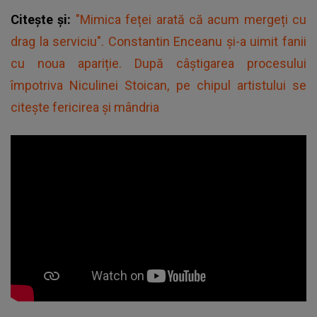
Citește și:
"Mimica feței arată că acum mergeți cu
drag la serviciu". Constantin Enceanu și-a uimit fanii
cu noua apariție. După câștigarea procesului
împotriva Niculinei Stoican, pe chipul artistului se
citește fericirea și mândria