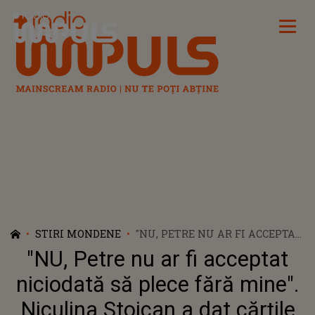
Radio Impuls
STIRI MONDENE
"NU, PETRE NU AR FI ACCEPTAT
NICIODATĂ SĂ PLECE FĂRĂ
"NU, Petre nu ar fi acceptat
MINE". NICULINA STOICAN A
DAT CĂRȚILE PE FAȚĂ ÎN
niciodată să plece fără mine".
SCANDALUL MOCNIT DINTRE
Niculina Stoican a dat cărțile
EA ȘI ARTIȘTII ANSAMBLULUI