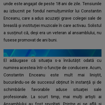
unde este angajat de peste 18 ani de zile. Tensiunile
au izbucnit pe fondul nemulțumirilor lui Constantin
Enceanu, care a adus acuzații grave colegei sale de
breaslă și instituției muzicale în care activau. Solistul
a susținut că, deși era un veteran al ansamblului, nu
fusese promovat de ani buni.
El adăugase că situația s-a înrăutățit odată cu
numirea acesteia într-o funcție de conducere. Acum,
Constantin Enceanu este mult mai liniștit,
bucurându-se de succesul obținut în instanță și de
schimbările favorabile aduse situației sale
profesionale. La scurt timp, mai mulți artiști ai
Ansamblului au fost revoltați. Printre ei se află și