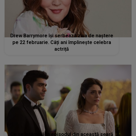
Drew Barrymore își serbează ziua de naștere
pe 22 februarie. Câți ani împlinește celebra
actriță
Ce se întâmplă în episodul din această seară