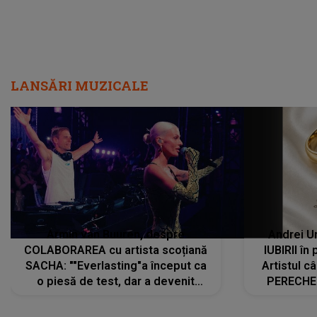
LANSĂRI MUZICALE
Armin van Buuren, despre
Andrei U
COLABORAREA cu artista scoțiană
IUBIRII în
SACHA: ""Everlasting"a început ca
Artistul 
o piesă de test, dar a devenit
PERECHE 
imediat preferata fanilor. Sacha și
care aleg
cu mine știam că nu am putea să o
același dr