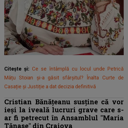
Citește și:
Ce se întâmplă cu locul unde Petrică
Mâțu Stoian și-a găsit sfârșitul? Înalta Curte de
Casație și Justiție a dat decizia definitivă
Cristian Bănățeanu susține că vor
ieși la iveală lucruri grave care s-
ar fi petrecut în Ansamblul "Maria
Tănase" din Craiova