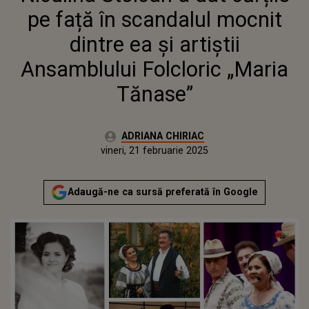
FOLCLORIC „MARIA TĂNASE”
pe față în scandalul mocnit
dintre ea și artiștii
Ansamblului Folcloric „Maria
Tănase”
Autor:
ADRIANA CHIRIAC
Publicat:
miercuri, 21 februarie 2024
Actualizat:
vineri, 21 februarie 2025
Adaugă-ne ca sursă preferată în Google