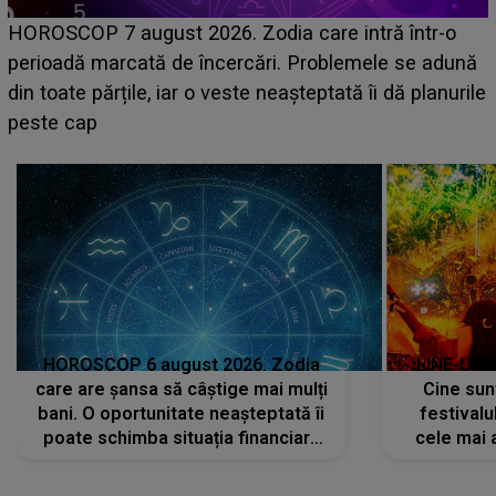
Emanuel a ținut ACEST DETALIU ASCUNS până
acum! În fața Alexandrei, concurentul din Casa Iubirii
e
face o MĂRTURISIRE NEAȘTEPTATĂ despre mama
sa: "I-am spus și ei în față, eu nu te iubesc pentru
că..."
HOROSCOP 6 august 2026. Zodia
LINE-UP 
care are șansa să câștige mai mulți
Cine sunt
bani. O oportunitate neașteptată îi
festivalu
poate schimba situația financiară
cele mai 
la început de lună
sc