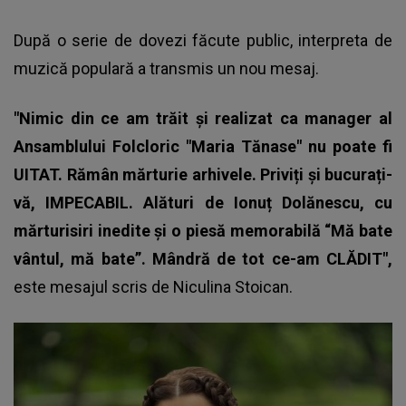
După o serie de dovezi făcute public, interpreta de
muzică populară a transmis un nou mesaj.
"Nimic din ce am trăit și realizat ca manager al
Ansamblului Folcloric "Maria Tănase" nu poate fi
UITAT. Rămân mărturie arhivele. Priviți și bucurați-
vă, IMPECABIL. Alături de Ionuț Dolănescu, cu
mărturisiri inedite și o piesă memorabilă “Mă bate
vântul, mă bate”. Mândră de tot ce-am CLĂDIT",
este mesajul scris de
Niculina Stoican
.