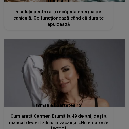
femeia.ro
5 soluții pentru a-ți recăpăta energia pe
caniculă. Ce funcționează când căldura te
epuizează
tvmania.libertatea.ro
Cum arată Carmen Brumă la 49 de ani, deși a
mâncat desert zilnic în vacanță: «Nu e noroc!»
[FOTO]