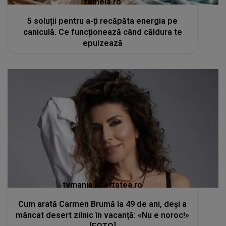
femeia.ro
5 soluții pentru a-ți recăpăta energia pe
caniculă. Ce funcționează când căldura te
epuizează
tvmania.libertatea.ro
Cum arată Carmen Brumă la 49 de ani, deși a
mâncat desert zilnic în vacanță: «Nu e noroc!»