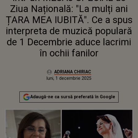
INTERPRETA DE MUZICĂ
Ziua Națională: "La mulți ani
POPULARĂ DE 1 DECEMBRIE
ADUCE LACRIMI ÎN OCHII
ȚARA MEA IUBITĂ". Ce a spus
FANILOR
interpreta de muzică populară
de 1 Decembrie aduce lacrimi
în ochii fanilor
Autor:
ADRIANA CHIRIAC
Publicat:
luni, 1 decembrie 2025
Actualizat:
luni, 1 decembrie 2025
Adaugă-ne ca sursă preferată în Google