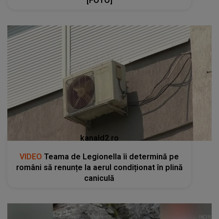
[FOTO]
kanald2.ro
VIDEO
Teama de Legionella îi determină pe
români să renunțe la aerul condiționat în plină
caniculă