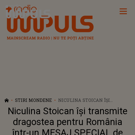
Radio Impuls
STIRI MONDENE
NICULINA STOICAN ÎȘI
TRANSMITE DRAGOSTEA
Niculina Stoican își transmite
PENTRU ROMÂNIA ÎNTR-UN
MESAJ SPECIAL DE ZIUA
dragostea pentru România
NAȚIONALĂ: "LA MULȚI ANI
într-un MESAJ SPECIAL de
ȚARA MEA IUBITĂ". CE A SPUS