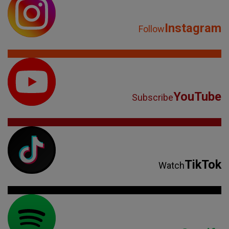
Instagram
Follow
YouTube
Subscribe
TikTok
Watch