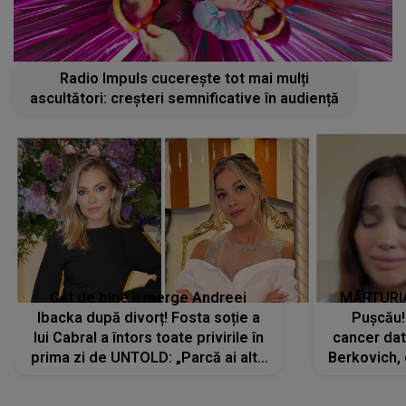
Radio Impuls cucerește tot mai mulți
ascultători: creșteri semnificative în audiență
Cât de bine îi merge Andreei
MĂRTURIA
Ibacka după divorț! Fosta soție a
Pușcău!
lui Cabral a întors toate privirile în
cancer dato
prima zi de UNTOLD: „Parcă ai altă
Berkovich, 
strălucire, emani putere,
accident ru
încredere, siguranță...”
Dacă nu 