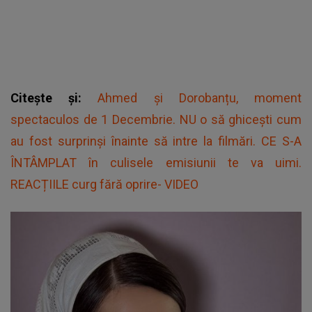
Citește și:
Ahmed și Dorobanțu, moment
spectaculos de 1 Decembrie. NU o să ghicești cum
au fost surprinși înainte să intre la filmări. CE S-A
ÎNTÂMPLAT în culisele emisiunii te va uimi.
REACȚIILE curg fără oprire- VIDEO