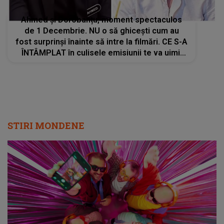
Ahmed și Dorobanțu, moment spectaculos
de 1 Decembrie. NU o să ghicești cum au
fost surprinși înainte să intre la filmări. CE S-A
ÎNTÂMPLAT în culisele emisiunii te va uimi.
REACȚIILE curg fără oprire - VIDEO
STIRI MONDENE