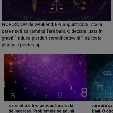
Emanuel a ținut ACEST DETALIU ASCUNS până
acum! În fața Alexandrei, concurentul din Casa Iubirii
face o MĂRTURISIRE NEAȘTEPTATĂ despre mama
sa: "I-am spus și ei în față, eu nu te iubesc pentru
că..."
HOROSCOP 7 august 2026. Zodia
HOROSCOP 
care intră într-o perioadă marcată
care are șa
de încercări. Problemele se adună
bani. O opo