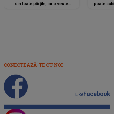
din toate părțile, iar o veste
poate schi
neașteptată îi dă planurile peste
la
cap
CONECTEAZĂ-TE CU NOI
Facebook
Like