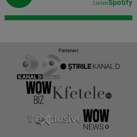
Spotify
Listen
Parteneri: