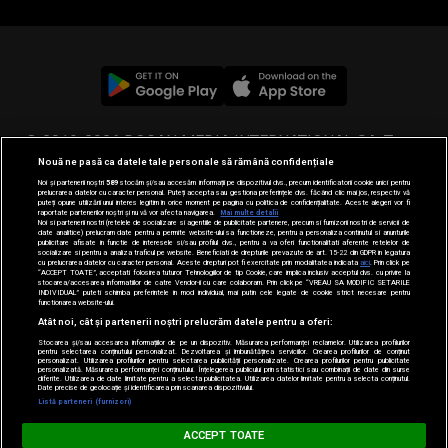
© 2019-2026 DOGAN MEDIA INTERNATIONAL SA, Toate
Nouă ne pasă ca datele tale personale să rămână confidențiale
drepturile rezervate.
Noi și partenerii noștri
589
stocăm și/sau accesăm informații pe dispozitivul dvs., precum identificatorii cookie unici pentru
prelucrarea datelor cu caracter personal. Puteți accepta sau gestiona preferințele dvs. făcând clic mai jos, respectiv vă
puteți opune utilizării unui interes legitim în orice moment pe pagina cu politica de confidențialitate. Aceste alegeri vor fi
raportate partenerilor noștri și nu vă vor afecta navigarea.
Mai multe detalii
Noi si partenerii nostri (retelele de socializare si agentiile de publicitate partenere, precum si furnizorii nostri de servicii de
date analitice) prelucram date pentru a permite website-ului sa functioneze, pentru a personaliza continutul si anunturile
publicitare afisate in functie de interesele si/sau profilul dvs., pentru a va oferi functionalitati aferente retelelor de
socializare si pentru a analiza traficul pe website. Beneficiati de drepturile prevazute de art. 15-22 din GDPR in legatura
cu prelucrarea datelor cu caracter personal. Aceste drepturi pot fi exercitate prin modalitatea indicata
aici
. Prin click pe
“ACCEPT TOATE”, acceptati folosirea tuturor Tehnologiilor de tip Cookie, care implica inclusiv acceptul dvs. cu privire la
stocarea/accesarea informatiilor de catre Vendor-ii cu care colaboram. Prin click pe “VREAU SA MODIFIC SETARILE
INDIVIDUAL” puteti schimba preferintele in mod individual, mai putin cele legate de cookie strict necesare pentru
functionarea website-ului.
Atât noi, cât și partenerii noștri prelucrăm datele pentru a oferi:
Stocarea și/sau accesarea informațiilor de pe un dispozitiv. Măsurarea performanței reclamelor. Utilizarea profilurilor
pentru selectarea conținutului personalizat. Dezvoltarea și îmbunătățirea serviciilor. Crearea profilurilor de conținut
personalizat. Utilizarea profilurilor pentru selectarea publicității personalizate. Crearea profilurilor pentru publicitate
personalizată. Măsurarea performanței conținutului. Înțelegerea publicului prin statistici sau combinații de date din surse
diferite. Utilizarea de date limitate pentru a selecta publicitatea. Utilizarea datelor limitate pentru a selecta conținutul.
Date precise de geolocație și identificarea prin scanarea dispozitivului.
Listă parteneri (furnizori)
MUSIC NON STOP
ACCEPT TOATE