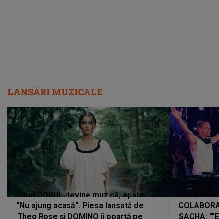
LANSĂRI MUZICALE
Când DORUL devine muzică, apare
Armin 
"Nu ajung acasă". Piesa lansată de
COLABORAR
Theo Rose și DOMINO îi poartă pe
SACHA: ""E