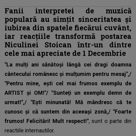
Fanii interpretei de muzică
populară au simțit sinceritatea și
iubirea din spatele fiecărui cuvânt,
iar reacțiile transformă postarea
Niculinei Stoican într-un dintre
cele mai apreciate de 1 Decembrie
"La mulți ani sănătoși lângă cei dragi doamna
cântecului românesc și mulțumim pentru mesaj",/
"Pentru mine, ești cel mai frumos exemplu de
ARTIST și OM!"/ "Sunteți un exemplu demn de
urmat!",/ "Ești minunată! Mă mândresc că te
cunosc și că suntem din aceeași zonă,/ "Foarte
frumos! Felicitări! Mult respect!"
, sunt o parte din
reactiile internautilor.