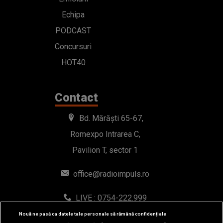
Echipa
PODCAST
Concursuri
HOT40
Contact
Bd. Mărăști 65-67,
Romexpo Intrarea C,
Pavilion T, sector 1
office@radioimpuls.ro
LIVE : 0754-222.999
WhatsApp: 0754-222.999
Nouă ne pasă ca datele tale personale să rămână confidențiale