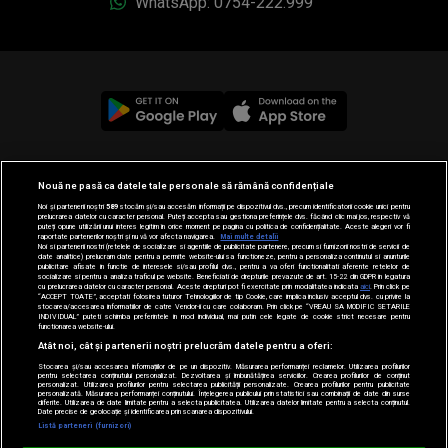
WhatsApp: 0754-222.999
© 2019-2026 DOGAN MEDIA INTERNATIONAL SA, Toate
Nouă ne pasă ca datele tale personale să rămână confidențiale
drepturile rezervate.
Noi și partenerii noștri
589
stocăm și/sau accesăm informații pe dispozitivul dvs., precum identificatorii cookie unici pentru
prelucrarea datelor cu caracter personal. Puteți accepta sau gestiona preferințele dvs. făcând clic mai jos, respectiv vă
puteți opune utilizării unui interes legitim în orice moment pe pagina cu politica de confidențialitate. Aceste alegeri vor fi
raportate partenerilor noștri și nu vă vor afecta navigarea.
Mai multe detalii
Noi si partenerii nostri (retelele de socializare si agentiile de publicitate partenere, precum si furnizorii nostri de servicii de
date analitice) prelucram date pentru a permite website-ului sa functioneze, pentru a personaliza continutul si anunturile
publicitare afisate in functie de interesele si/sau profilul dvs., pentru a va oferi functionalitati aferente retelelor de
socializare si pentru a analiza traficul pe website. Beneficiati de drepturile prevazute de art. 15-22 din GDPR in legatura
cu prelucrarea datelor cu caracter personal. Aceste drepturi pot fi exercitate prin modalitatea indicata
aici
. Prin click pe
“ACCEPT TOATE”, acceptati folosirea tuturor Tehnologiilor de tip Cookie, care implica inclusiv acceptul dvs. cu privire la
stocarea/accesarea informatiilor de catre Vendor-ii cu care colaboram. Prin click pe “VREAU SA MODIFIC SETARILE
INDIVIDUAL” puteti schimba preferintele in mod individual, mai putin cele legate de cookie strict necesare pentru
functionarea website-ului.
Atât noi, cât și partenerii noștri prelucrăm datele pentru a oferi:
Stocarea și/sau accesarea informațiilor de pe un dispozitiv. Măsurarea performanței reclamelor. Utilizarea profilurilor
pentru selectarea conținutului personalizat. Dezvoltarea și îmbunătățirea serviciilor. Crearea profilurilor de conținut
personalizat. Utilizarea profilurilor pentru selectarea publicității personalizate. Crearea profilurilor pentru publicitate
personalizată. Măsurarea performanței conținutului. Înțelegerea publicului prin statistici sau combinații de date din surse
diferite. Utilizarea de date limitate pentru a selecta publicitatea. Utilizarea datelor limitate pentru a selecta conținutul.
Date precise de geolocație și identificarea prin scanarea dispozitivului.
Listă parteneri (furnizori)