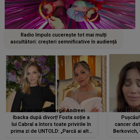
Radio Impuls cucerește tot mai mulți
ascultători: creșteri semnificative în audiență
Cât de bine îi merge Andreei
MĂRTURIA
Ibacka după divorț! Fosta soție a
Pușcău!
lui Cabral a întors toate privirile în
cancer dato
prima zi de UNTOLD: „Parcă ai altă
Berkovich, 
strălucire, emani putere,
accident ru