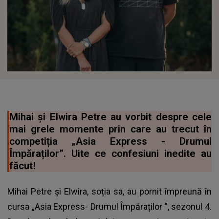
Mihai și Elwira Petre au vorbit despre cele
mai grele momente prin care au trecut în
competiția „Asia Express - Drumul
Împăraților”. Uite ce confesiuni inedite au
făcut!
Mihai Petre și Elwira, soția sa, au pornit împreună în
cursa „Asia Express- Drumul Împăraților ”, sezonul 4.