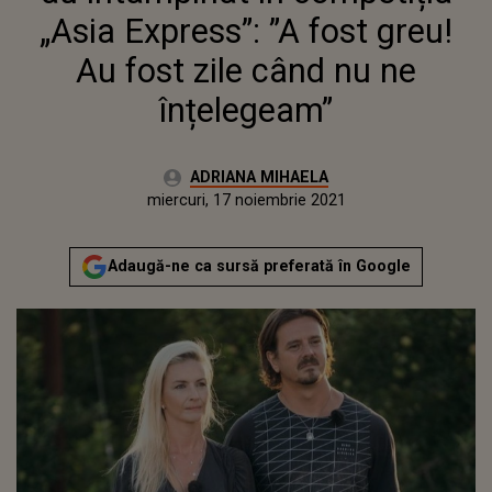
„Asia Express”: ”A fost greu!
Au fost zile când nu ne
înțelegeam”
Autor:
ADRIANA MIHAELA
Publicat:
miercuri, 17 noiembrie 2021
Actualizat:
miercuri, 17 noiembrie 2021
Adaugă-ne ca sursă preferată în Google