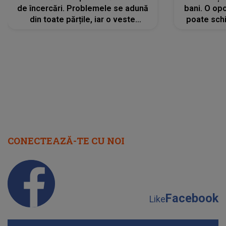
de încercări. Problemele se adună
bani. O opo
din toate părțile, iar o veste
poate schi
neașteptată îi dă planurile peste
la
cap
CONECTEAZĂ-TE CU NOI
Facebook
Like