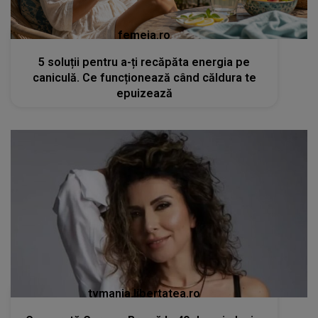
femeia.ro
5 soluții pentru a-ți recăpăta energia pe
caniculă. Ce funcționează când căldura te
epuizează
tvmania.libertatea.ro