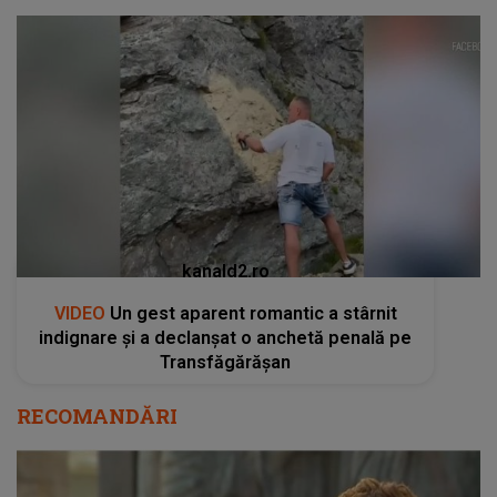
kanald2.ro
VIDEO
Un gest aparent romantic a stârnit
indignare și a declanșat o anchetă penală pe
Transfăgărășan
RECOMANDĂRI