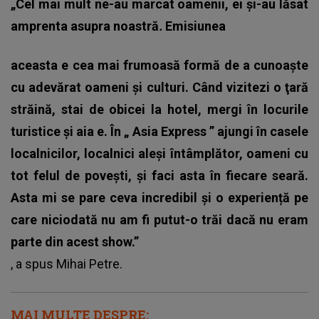
„Cel mai mult ne-au marcat oamenii, ei şi-au lăsat
amprenta asupra noastră
.
Emisiunea
aceasta e cea mai frumoasă formă de a cunoaşte
cu adevărat oameni şi culturi. Când vizitezi o ţară
străină, stai de obicei la hotel, mergi în locurile
turistice şi aia e. În „
Asia Express
” ajungi în casele
localnicilor, localnici aleşi întâmplător, oameni cu
tot felul de poveşti, şi faci asta în fiecare seară.
Asta mi se pare ceva incredibil şi o experiență pe
care niciodată nu am fi putut-o trăi dacă nu eram
parte din acest show.”
, a spus
Mihai Petre
.
MAI MULTE DESPRE: