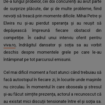
De-a lungul probelor, cei doi concurenți au avut parte
de surprize plăcute, dar și de multe probleme, fiind
nevoiți să treacă prin momente dificile. Mihai Petre și
Elwira nu și-au pierdut speranța și au reușit să
depășească împreună fiecare obstacol din
competiție. În cadrul unui interviu oferit pentru
viva.ro
, îndrăgitul dansator și soția sa au vorbit
deschis despre momentele grele pe care le-au
întâmpinat pe tot parcursul emisunii.
Cel mai dificil moment a fost atunci când trebuiau să
facă autostopul în fiecare zi, în locurile unde mașinile
nu circulau. În momentul în care oboseala și stresul
și-au făcut simțite prezența, actorul a recunoscut că
au existat mici discuții tensionate între el și soția sa.