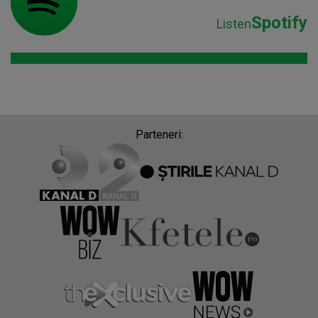
Spotify
Listen
Parteneri: