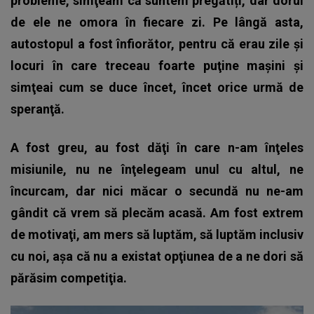
probleme, simţeam că suntem pregătiți, dar dorul
de ele ne omora în fiecare zi. Pe lângă asta,
autostopul a fost înfiorător, pentru că erau zile şi
locuri în care treceau foarte puţine maşini şi
simţeai cum se duce încet, încet orice urmă de
speranţă.
A fost greu, au fost dăţi în care n-am înţeles
misiunile, nu ne înţelegeam unul cu altul, ne
încurcam, dar nici măcar o secundă nu ne-am
gândit că vrem să plecăm acasă. Am fost extrem
de motivaţi, am mers să luptăm, să luptăm inclusiv
cu noi, aşa că nu a existat opţiunea de a ne dori să
părăsim competiţia.