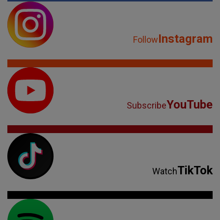
Instagram
Follow
YouTube
Subscribe
TikTok
Watch