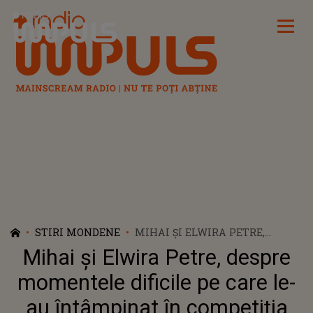
Radio Impuls
STIRI MONDENE
MIHAI ȘI ELWIRA PETRE,
DESPRE MOMENTELE DIFICILE
Mihai și Elwira Petre, despre
PE CARE LE-AU ÎNTÂMPINAT ÎN
COMPETIȚIA „ASIA EXPRESS”: ”A
momentele dificile pe care le-
FOST GREU! AU FOST ZILE CÂND
au întâmpinat în competiția
NU NE ÎNȚELEGEAM”