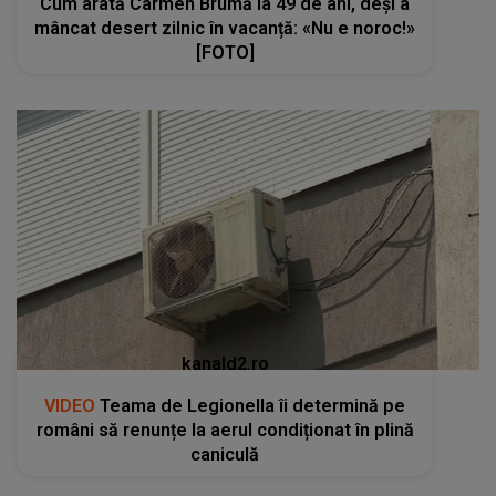
Cum arată Carmen Brumă la 49 de ani, deși a
mâncat desert zilnic în vacanță: «Nu e noroc!»
[FOTO]
kanald2.ro
VIDEO
Teama de Legionella îi determină pe
români să renunțe la aerul condiționat în plină
caniculă