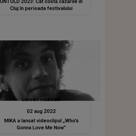
UNTOLD 2023: Cât costă cazările în
Cluj în perioada festivalului
Lansări muzicale
02 aug 2022
MIKA a lansat videoclipul „Who's
Gonna Love Me Now”