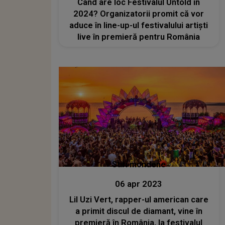
Când are loc Festivalul Untold în
2024? Organizatorii promit că vor
aduce în line-up-ul festivalului artiști
live în premieră pentru România
Stiri mondene
06 apr 2023
Lil Uzi Vert, rapper-ul american care
a primit discul de diamant, vine în
premieră în România, la festivalul