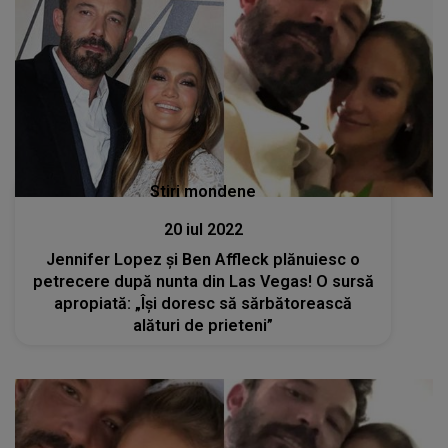
Stiri mondene
20 iul 2022
Jennifer Lopez și Ben Affleck plănuiesc o
petrecere după nunta din Las Vegas! O sursă
apropiată: „Își doresc să sărbătorească
alături de prieteni”