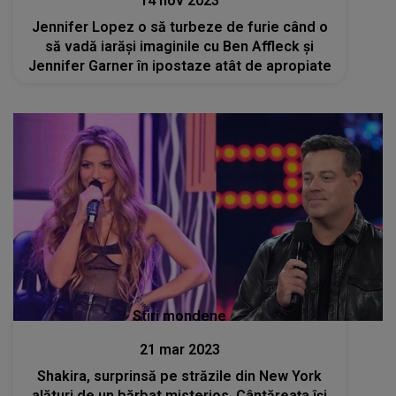
14 nov 2023
Jennifer Lopez o să turbeze de furie când o
să vadă iarăși imaginile cu Ben Affleck și
Jennifer Garner în ipostaze atât de apropiate
Stiri mondene
21 mar 2023
Shakira, surprinsă pe străzile din New York
alături de un bărbat misterios. Cântăreața își