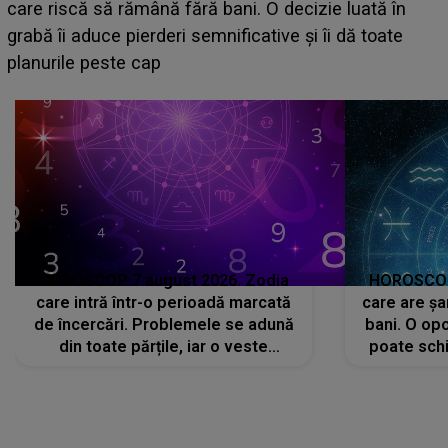
acum! În fața Alexandrei, concurentul din Casa Iubirii
face o MĂRTURISIRE NEAȘTEPTATĂ despre mama
sa: "I-am spus și ei în față, eu nu te iubesc pentru
că..."
HOROSCOP 7 august 2026. Zodia
HOROSCOP 
care intră într-o perioadă marcată
care are șa
de încercări. Problemele se adună
bani. O opo
din toate părțile, iar o veste
poate schi
neașteptată îi dă planurile peste
la
cap