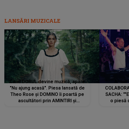
LANSĂRI MUZICALE
Când DORUL devine muzică, apare
Armin 
"Nu ajung acasă". Piesa lansată de
COLABORAR
Theo Rose și DOMINO îi poartă pe
SACHA: ""E
ascultători prin AMINTIRI și
o piesă 
REGĂSIRI, iar drumul emoțiilor
imediat pre
trece prin sufletul publicului:
cu mine șt
"Pentru toți cei care au plecat
păstrăm do
departe ca să le fie mai bine"