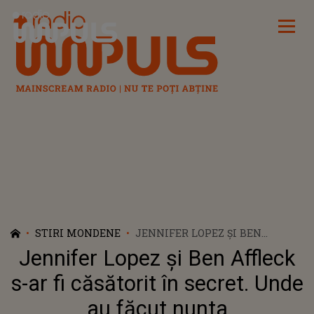
Radio Impuls
STIRI MONDENE
JENNIFER LOPEZ ȘI BEN
AFFLECK S-AR FI CĂSĂTORIT ÎN
Jennifer Lopez și Ben Affleck
SECRET. UNDE AU FĂCUT
NUNTA
s-ar fi căsătorit în secret. Unde
au făcut nunta