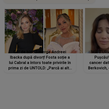
Cât de bine îi merge Andreei
MĂRTURIA
Ibacka după divorț! Fosta soție a
Pușcău!
lui Cabral a întors toate privirile în
cancer dato
prima zi de UNTOLD: „Parcă ai altă
Berkovich, 
strălucire, emani putere,
accident ru
încredere, siguranță...”
Dacă nu 