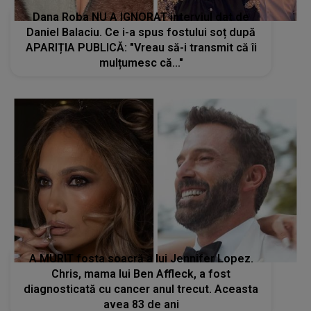
Dana Roba NU A IGNORAT interviul dat de
Daniel Balaciu. Ce i-a spus fostului soț după
APARIȚIA PUBLICĂ: "Vreau să-i transmit că îi
mulțumesc că..."
A MURIT fosta soacră a lui Jennifer Lopez.
Chris, mama lui Ben Affleck, a fost
diagnosticată cu cancer anul trecut. Aceasta
avea 83 de ani