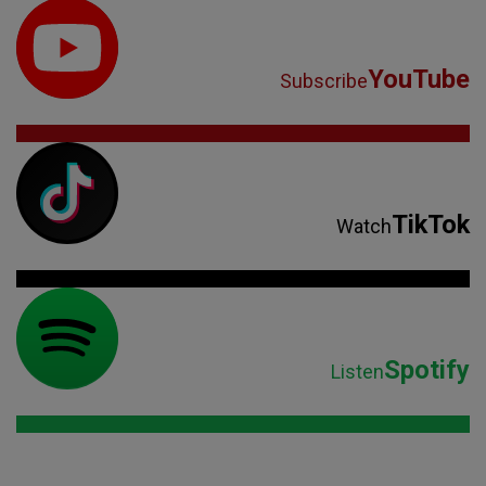
YouTube
Subscribe
TikTok
Watch
Spotify
Listen