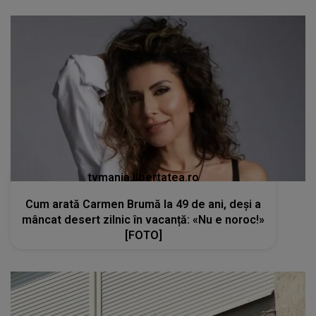
tvmania.libertatea.ro
Cum arată Carmen Brumă la 49 de ani, deși a
mâncat desert zilnic în vacanță: «Nu e noroc!»
[FOTO]