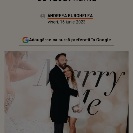
Autor:
ANDREEA BURGHELEA
Publicat:
joi, 16 iunie 2022
Actualizat:
vineri, 16 iunie 2023
Adaugă-ne ca sursă preferată în Google