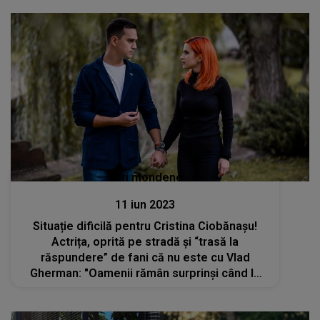
Stiri mondene
11 iun 2023
Situație dificilă pentru Cristina Ciobănașu!
Actrița, oprită pe stradă și “trasă la
răspundere” de fani că nu este cu Vlad
Gherman: "Oamenii rămân surprinși când le
spun. Nu au putut accepta ideea că ne-am
despărțit"