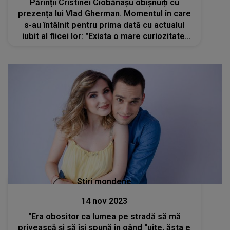
Părinții Cristinei Ciobănașu obișnuiți cu
prezența lui Vlad Gherman. Momentul în care
s-au întâlnit pentru prima dată cu actualul
iubit al fiicei lor: "Exista o mare curiozitate.
Simțeau nevoia să îl descoase"
Stiri mondene
14 nov 2023
"Era obositor ca lumea pe stradă să mă
privească și să își spună în gând “uite, ăsta e