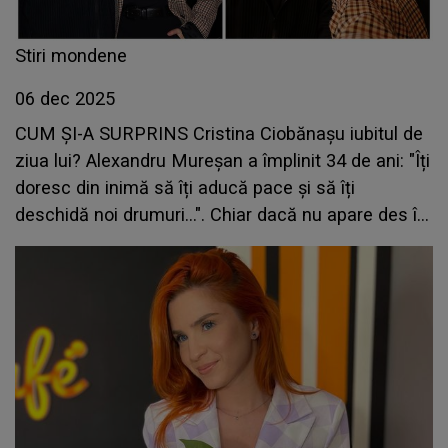
Stiri mondene
06 dec 2025
CUM ȘI-A SURPRINS Cristina Ciobănașu iubitul de
ziua lui? Alexandru Mureșan a împlinit 34 de ani: "Îți
doresc din inimă să îți aducă pace și să îți
deschidă noi drumuri...". Chiar dacă nu apare des în
public, actrița îl sărbătorește cu toată inima