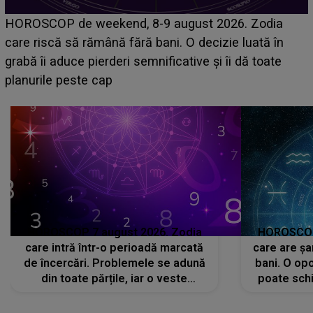
Emanuel a ținut ACEST DETALIU ASCUNS până
acum! În fața Alexandrei, concurentul din Casa Iubirii
face o MĂRTURISIRE NEAȘTEPTATĂ despre mama
sa: "I-am spus și ei în față, eu nu te iubesc pentru
că..."
HOROSCOP 7 august 2026. Zodia
HOROSCOP 
care intră într-o perioadă marcată
care are șa
de încercări. Problemele se adună
bani. O opo
din toate părțile, iar o veste
poate schi
neașteptată îi dă planurile peste
la
cap