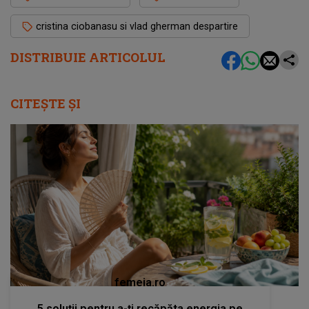
cristina ciobanasu si vlad gherman despartire
DISTRIBUIE ARTICOLUL
CITEȘTE ȘI
femeia.ro
5 soluții pentru a-ți recăpăta energia pe