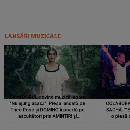
LANSĂRI MUZICALE
Când DORUL devine muzică, apare
Armin 
"Nu ajung acasă". Piesa lansată de
COLABORAR
Theo Rose și DOMINO îi poartă pe
SACHA: ""E
ascultători prin AMINTIRI și
o piesă 
REGĂSIRI, iar drumul emoțiilor
imediat pre
trece prin sufletul publicului:
cu mine șt