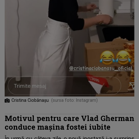
Cristina Ciobănașu
(sursa foto: Instagram)
Motivul pentru care Vlad Gherman
conduce mașina fostei iubite
În urmă cu câteva zile, o nouă ipostază i-a surprins