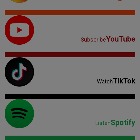
YouTube
Subscribe
TikTok
Watch
Spotify
Listen