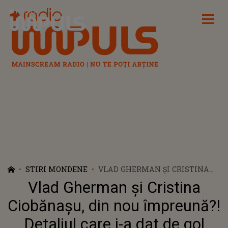
Radio Impuls
STIRI MONDENE
VLAD GHERMAN ȘI CRISTINA
CIOBĂNAȘU, DIN NOU
Vlad Gherman și Cristina
ÎMPREUNĂ?! DETALIUL CARE I-
A DAT DE GOL
Ciobănașu, din nou împreună?!
Detaliul care i-a dat de gol