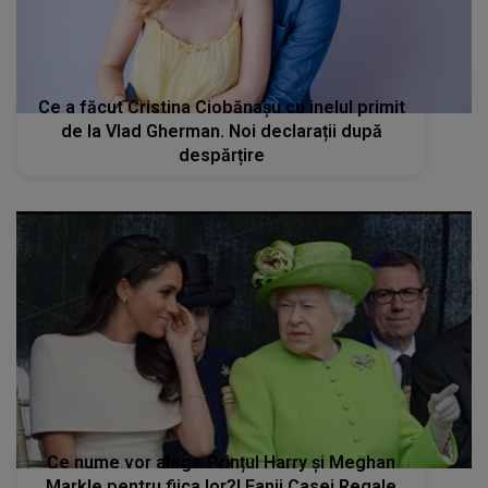
Ce a făcut Cristina Ciobănașu cu inelul primit
de la Vlad Gherman. Noi declarații după
despărțire
Ce nume vor alege Prințul Harry și Meghan
Markle pentru fiica lor?! Fanii Casei Regale