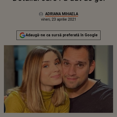
Autor:
ADRIANA MIHAELA
Publicat:
vineri, 23 aprilie 2021
Actualizat:
vineri, 23 aprilie 2021
Adaugă-ne ca sursă preferată în Google