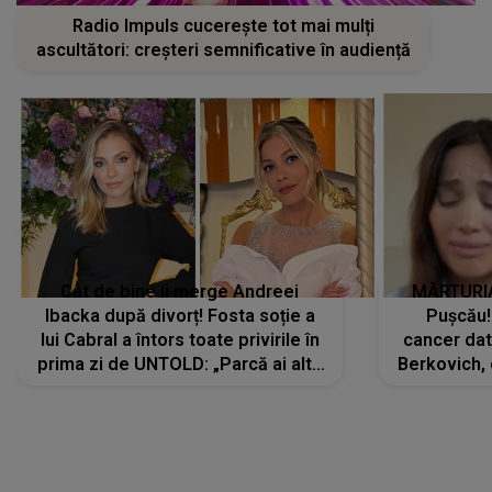
Radio Impuls cucerește tot mai mulți
ascultători: creșteri semnificative în audiență
Cât de bine îi merge Andreei
MĂRTURIA
Ibacka după divorț! Fosta soție a
Pușcău!
lui Cabral a întors toate privirile în
cancer dato
prima zi de UNTOLD: „Parcă ai altă
Berkovich, 
strălucire, emani putere,
accident ru
încredere, siguranță...”
Dacă nu 