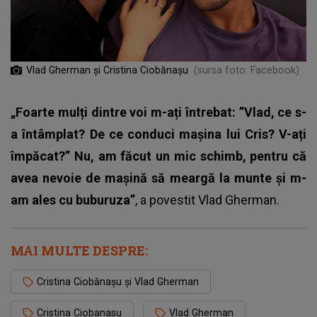
Vlad Gherman și Cristina Ciobănașu
(sursa foto: Facebook)
„Foarte mulți dintre voi m-ați întrebat: ”Vlad, ce s-
a întâmplat? De ce conduci mașina lui Cris? V-ați
împăcat?” Nu, am făcut un mic schimb, pentru că
avea nevoie de mașină să meargă la munte și m-
am ales cu buburuza”
, a povestit Vlad Gherman.
MAI MULTE DESPRE:
Cristina Ciobănașu și Vlad Gherman
Cristina Ciobanasu
Vlad Gherman