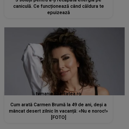
caniculă. Ce funcționează când căldura te
epuizează
tvmania.libertatea.ro
Cum arată Carmen Brumă la 49 de ani, deși a
mâncat desert zilnic în vacanță: «Nu e noroc!»
[FOTO]