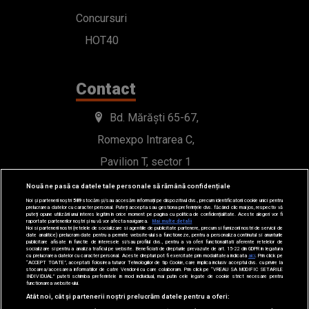
Concursuri
HOT40
Contact
Bd. Mărăști 65-67,
Romexpo Intrarea C,
Pavilion T, sector 1
Nouă ne pasă ca datele tale personale să rămână confidențiale
office@radioimpuls.ro
Noi și partenerii noștri
589
stocăm și/sau accesăm informații pe dispozitivul dvs., precum identificatorii cookie unici pentru
prelucrarea datelor cu caracter personal. Puteți accepta sau gestiona preferințele dvs. făcând clic mai jos, respectiv vă
puteți opune utilizării unui interes legitim în orice moment pe pagina cu politica de confidențialitate. Aceste alegeri vor fi
raportate partenerilor noștri și nu vă vor afecta navigarea.
Mai multe detalii
LIVE : 0754-222.999
Noi si partenerii nostri (retelele de socializare si agentiile de publicitate partenere, precum si furnizorii nostri de servicii de
date analitice) prelucram date pentru a permite website-ului sa functioneze, pentru a personaliza continutul si anunturile
publicitare afisate in functie de interesele si/sau profilul dvs., pentru a va oferi functionalitati aferente retelelor de
WhatsApp: 0754-222.999
socializare si pentru a analiza traficul pe website. Beneficiati de drepturile prevazute de art. 15-22 din GDPR in legatura
cu prelucrarea datelor cu caracter personal. Aceste drepturi pot fi exercitate prin modalitatea indicata
aici
. Prin click pe
“ACCEPT TOATE”, acceptati folosirea tuturor Tehnologiilor de tip Cookie, care implica inclusiv acceptul dvs. cu privire la
stocarea/accesarea informatiilor de catre Vendor-ii cu care colaboram. Prin click pe “VREAU SA MODIFIC SETARILE
INDIVIDUAL” puteti schimba preferintele in mod individual, mai putin cele legate de cookie strict necesare pentru
functionarea website-ului.
Atât noi, cât și partenerii noștri prelucrăm datele pentru a oferi: