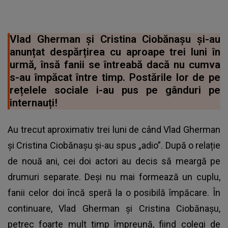
Vlad Gherman și Cristina Ciobănașu și-au
anunțat despărțirea cu aproape trei luni în
urmă, însă fanii se întreabă dacă nu cumva
s-au împăcat între timp. Postările lor de pe
rețelele sociale i-au pus pe gânduri pe
internauți!
Au trecut aproximativ trei luni de când Vlad Gherman
și Cristina Ciobănașu și-au spus „adio”. După o relație
de nouă ani, cei doi actori au decis să meargă pe
drumuri separate. Deși nu mai formează un cuplu,
fanii celor doi încă speră la o posibilă împăcare. În
continuare, Vlad Gherman și Cristina Ciobănașu,
petrec foarte mult timp împreună, fiind colegi de