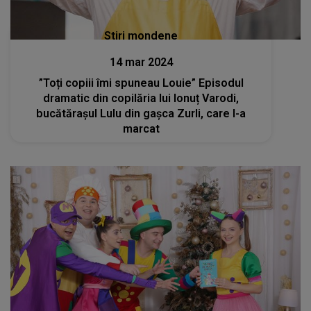
Stiri mondene
14 mar 2024
”Toți copiii îmi spuneau Louie” Episodul
dramatic din copilăria lui Ionuț Varodi,
bucătărașul Lulu din gașca Zurli, care l-a
marcat