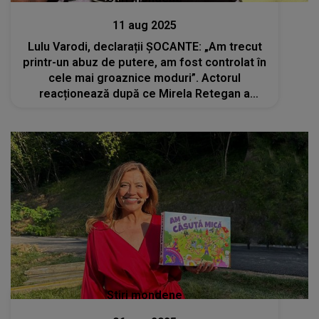
11 aug 2025
Lulu Varodi, declarații ȘOCANTE: „Am trecut
printr-un abuz de putere, am fost controlat în
cele mai groaznice moduri”. Actorul
reacționează după ce Mirela Retegan a
continuat să îi folosească numele după ce a
refăcut Gașca Zurli
Stiri mondene