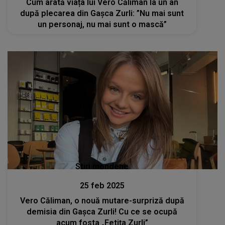
Cum arată viața lui Vero Căliman la un an
după plecarea din Gașca Zurli: ”Nu mai sunt
un personaj, nu mai sunt o mască”
Stiri mondene
25 feb 2025
Vero Căliman, o nouă mutare-surpriză după
demisia din Gașca Zurli! Cu ce se ocupă
acum fosta „Fetița Zurli”