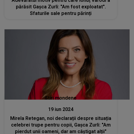
Adevăratul motiv pentru care Ionuț Varodi a
părăsit Gașca Zurli: "Am fost exploatat".
Sfaturile sale pentru părinți
Stiri mondene
19 iun 2024
Mirela Retegan, noi declarații despre situația
celebrei trupe pentru copii, Gașca Zurli: "Am
pierdut unii oameni, dar am câștigat alții"