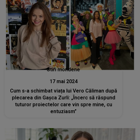
Stiri mondene
17 mai 2024
Cum s-a schimbat viața lui Vero Căliman după
plecarea din Gașca Zurli: „Încerc să răspund
tuturor proiectelor care vin spre mine, cu
entuziasm”