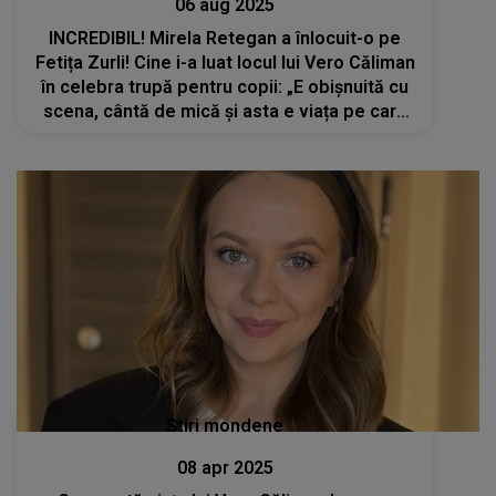
06 aug 2025
INCREDIBIL! Mirela Retegan a înlocuit-o pe
Fetița Zurli! Cine i-a luat locul lui Vero Căliman
în celebra trupă pentru copii: „E obișnuită cu
scena, cântă de mică și asta e viața pe care
și-a ales-o”
Stiri mondene
08 apr 2025