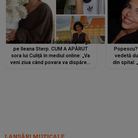
MESAJUL care a făcut-o să plângă
CE SE Î
pe Ileana Sterp. CUM A APĂRUT
Popescu?
sora lui Culiță în mediul online: „Va
vedetă du
veni ziua când povara va dispărea,
din spital:
iar lacrimile...”
LANSĂRI MUZICALE