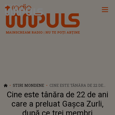
Radio Impuls
STIRI MONDENE
CINE ESTE TÂNĂRA DE 22 DE
ANI CARE A PRELUAT GAȘCA
Cine este tânăra de 22 de ani
ZURLI, DUPĂ CE TREI MEMBRI
IMPORTANȚI AU PLECAT DIN
care a preluat Gașca Zurli,
TRUPĂ
după ce trei membri