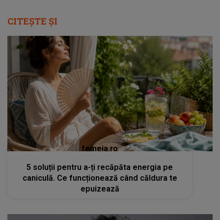
CITEȘTE ȘI
femeia.ro
5 soluții pentru a-ți recăpăta energia pe
caniculă. Ce funcționează când căldura te
epuizează