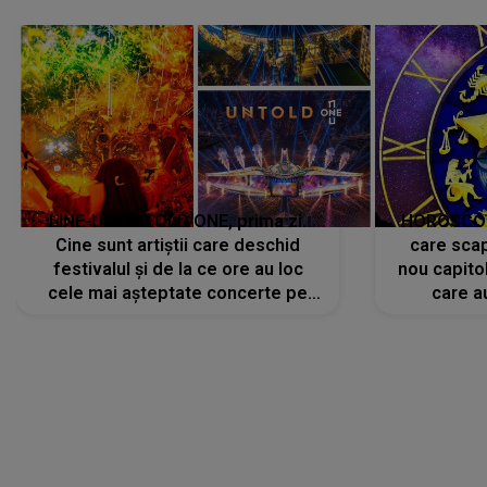
avut..."
LINE-UP UNTOLD ONE, prima zi.
HOROSCOP 
Cine sunt artiștii care deschid
care scap
festivalul și de la ce ore au loc
nou capitol
cele mai așteptate concerte pe
care a
scena principală?
perioadă 