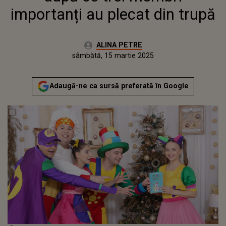
importanți au plecat din trupă
Autor:
ALINA PETRE
Publicat:
vineri, 15 martie 2024
Actualizat:
sâmbătă, 15 martie 2025
Adaugă-ne ca sursă preferată în Google