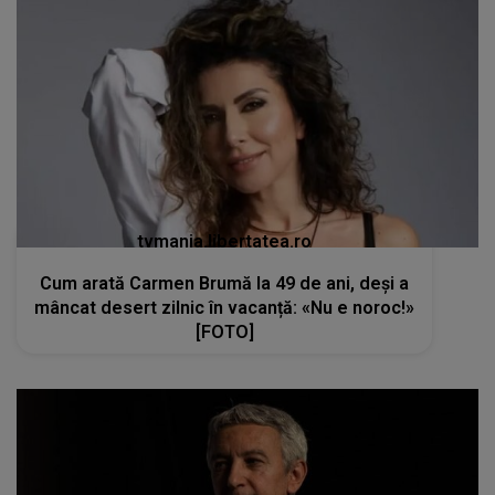
tvmania.libertatea.ro
Cum arată Carmen Brumă la 49 de ani, deși a
mâncat desert zilnic în vacanță: «Nu e noroc!»
[FOTO]