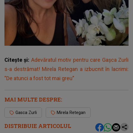
Citește și:
Adevăratul motiv pentru care Gașca Zurli
s-a destrămat! Mirela Retegan a izbucnit în lacrimi:
”De atunci a fost tot mai greu”
MAI MULTE DESPRE:
Gasca Zurli
Mirela Retegan
DISTRIBUIE ARTICOLUL