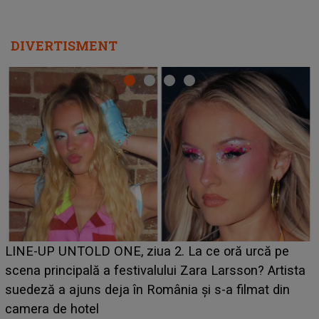
DIVERTISMENT
Ce a dezvăluit noua concurentă din "Casa Iubirii" l-a
luat prin surprindere pe Emanuel. CINE ESTE
BĂIATUL VIZAT de Alexandra?! Aflându-se în fața
faptului împlinit, A RECUNOSCUT IMEDIAT: "Am