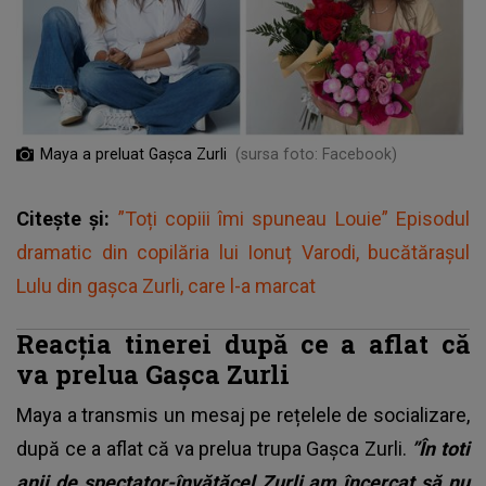
Maya a preluat Gașca Zurli
(sursa foto: Facebook)
Citește și:
”Toți copiii îmi spuneau Louie” Episodul
dramatic din copilăria lui Ionuț Varodi, bucătărașul
Lulu din gașca Zurli, care l-a marcat
Reacția tinerei după ce a aflat că
va prelua Gașca Zurli
Maya a transmis un mesaj pe rețelele de socializare,
după ce a aflat că va prelua trupa Gașca Zurli.
”În toti
anii de spectator-învățăcel Zurli am încercat să nu