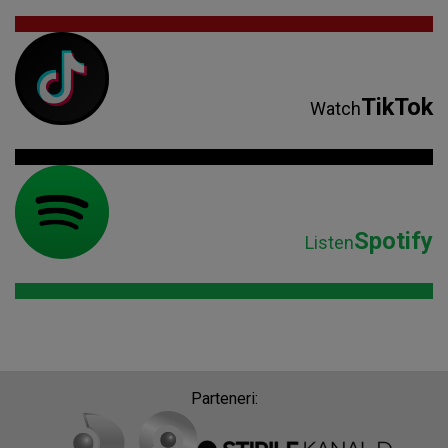
TikTok
Watch
Spotify
Listen
Parteneri: