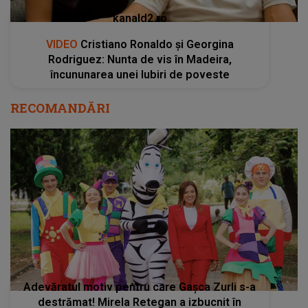
kanald2.ro
VIDEO
Cristiano Ronaldo și Georgina
Rodriguez: Nunta de vis în Madeira,
încununarea unei Iubiri de poveste
RECOMANDĂRI
Adevăratul motiv pentru care Gașca Zurli s-a
destrămat! Mirela Retegan a izbucnit în