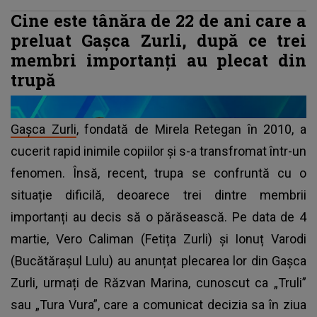
Cine este tânăra de 22 de ani care a
preluat Gașca Zurli, după ce trei
membri importanți au plecat din
trupă
Gașca Zurli
, fondată de Mirela Retegan în 2010, a
cucerit rapid inimile copiilor și s-a transfromat într-un
fenomen. Însă, recent, trupa se confruntă cu o
situație dificilă, deoarece trei dintre membrii
importanți au decis să o părăsească. Pe data de 4
martie, Vero Caliman (Fetița Zurli) și Ionuț Varodi
(Bucătărașul Lulu) au anunțat plecarea lor din Gașca
Zurli, urmați de Răzvan Marina, cunoscut ca „Truli”
sau „Tura Vura”, care a comunicat decizia sa în ziua