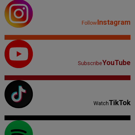
Instagram
Follow
YouTube
Subscribe
TikTok
Watch