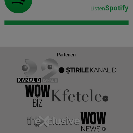
Spotify
Listen
Parteneri: