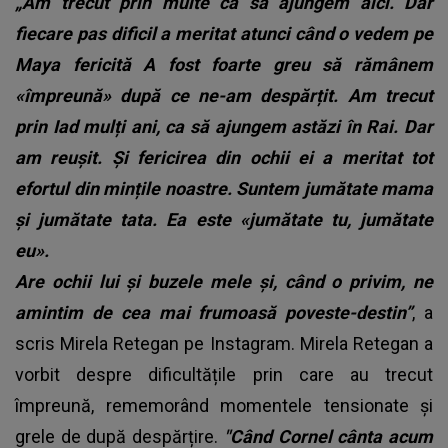
„Am trecut prin multe ca să ajungem aici. Dar
fiecare pas dificil a meritat atunci când o vedem pe
Maya fericită A fost foarte greu să rămânem
«împreună» după ce ne-am despărțit. Am trecut
prin Iad mulți ani, ca să ajungem astăzi în Rai. Dar
am reușit. Și fericirea din ochii ei a meritat tot
efortul din mințile noastre. Suntem jumătate mama
și jumătate tata. Ea este «jumătate tu, jumătate
eu».
Are ochii lui și buzele mele și, când o privim, ne
amintim de cea mai frumoasă poveste-destin”
, a
scris Mirela Retegan pe Instagram. Mirela Retegan a
vorbit despre dificultățile prin care au trecut
împreună, rememorând momentele tensionate și
grele de după despărțire.
"Când Cornel cânta acum