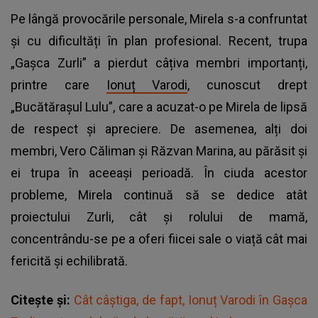
Pe lângă provocările personale, Mirela s-a confruntat
și cu dificultăți în plan profesional. Recent, trupa
„Gașca Zurli” a pierdut câțiva membri importanți,
printre care
Ionuț Varodi
, cunoscut drept
„Bucătărașul Lulu”, care a acuzat-o pe Mirela de lipsă
de respect și apreciere. De asemenea, alți doi
membri, Vero Căliman și Răzvan Marina, au părăsit și
ei trupa în aceeași perioadă. În ciuda acestor
probleme, Mirela continuă să se dedice atât
proiectului Zurli, cât și rolului de mamă,
concentrându-se pe a oferi fiicei sale o viață cât mai
fericită și echilibrată.
Citește și:
Cât câștiga, de fapt, Ionuț Varodi în Gașca