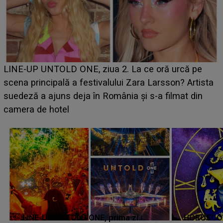
Ce a dezvăluit noua concurentă din "Casa Iubirii" l-a
luat prin surprindere pe Emanuel. CINE ESTE
BĂIATUL VIZAT de Alexandra?! Aflându-se în fața
faptului împlinit, A RECUNOSCUT IMEDIAT: "Am
avut..."
LINE-UP UNTOLD ONE, prima zi.
HOROSCOP 