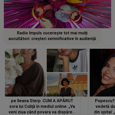
Radio Impuls cucerește tot mai mulți
ascultători: creșteri semnificative în audiență
MESAJUL care a făcut-o să plângă
CE SE Î
pe Ileana Sterp. CUM A APĂRUT
Popescu?
sora lui Culiță în mediul online: „Va
vedetă du
veni ziua când povara va dispărea,
din spital: