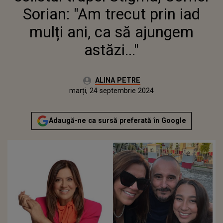
Sorian: "Am trecut prin iad
mulți ani, ca să ajungem
astăzi..."
Autor:
ALINA PETRE
Publicat:
marți, 24 septembrie 2024
Adaugă-ne ca sursă preferată în Google