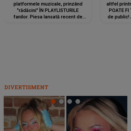
platformele muzicale, prinzând
altfel prin
"rădăcini" ÎN PLAYLISTURILE
POATE FI
fanilor. Piesa lansată recent de
de public!
Ariana Grande îi face pe
a lansat V
ascultători SĂ O ASCULTE PE
REPEAT
DIVERTISMENT