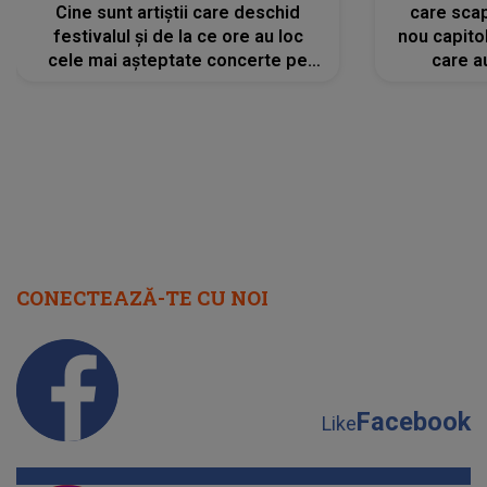
Cine sunt artiștii care deschid
care scap
festivalul și de la ce ore au loc
nou capitol
cele mai așteptate concerte pe
care a
scena principală?
perioadă 
CONECTEAZĂ-TE CU NOI
Facebook
Like