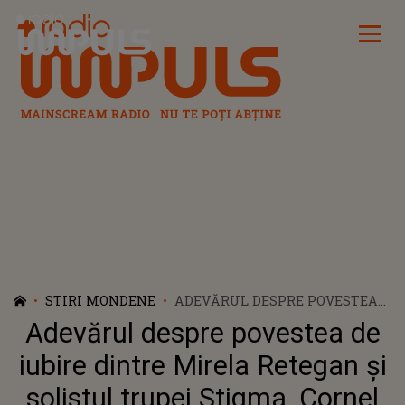
Radio Impuls
STIRI MONDENE
ADEVĂRUL DESPRE POVESTEA
DE IUBIRE DINTRE MIRELA
Adevărul despre povestea de
RETEGAN ȘI SOLISTUL TRUPEI
STIGMA, CORNEL SORIAN: "AM
iubire dintre Mirela Retegan și
TRECUT PRIN IAD MULȚI ANI,
solistul trupei Stigma, Cornel
CA SĂ AJUNGEM ASTĂZI..."