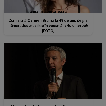
tvmania.libertatea.ro
Cum arată Carmen Brumă la 49 de ani, deși a
mâncat desert zilnic în vacanță: «Nu e noroc!»
[FOTO]
kanald2.ro