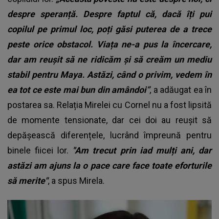
despre speranță. Despre faptul că, dacă îți pui
copilul pe primul loc, poți găsi puterea de a trece
peste orice obstacol. Viața ne-a pus la încercare,
dar am reușit să ne ridicăm și să creăm un mediu
stabil pentru Maya. Astăzi, când o privim, vedem în
ea tot ce este mai bun din amândoi”
, a adăugat ea în
postarea sa. Relația Mirelei cu Cornel nu a fost lipsită
de momente tensionate, dar cei doi au reușit să
depășească diferențele, lucrând împreună pentru
binele fiicei lor.
"Am trecut prin iad mulți ani, dar
astăzi am ajuns la o pace care face toate eforturile
să merite"
, a spus Mirela.