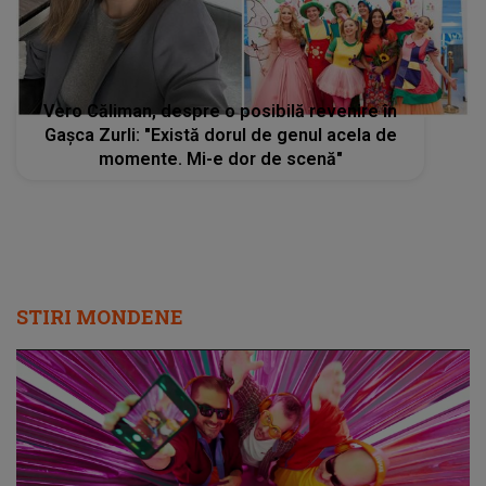
Vero Căliman, despre o posibilă revenire în
Gașca Zurli: "Există dorul de genul acela de
momente. Mi-e dor de scenă"
STIRI MONDENE