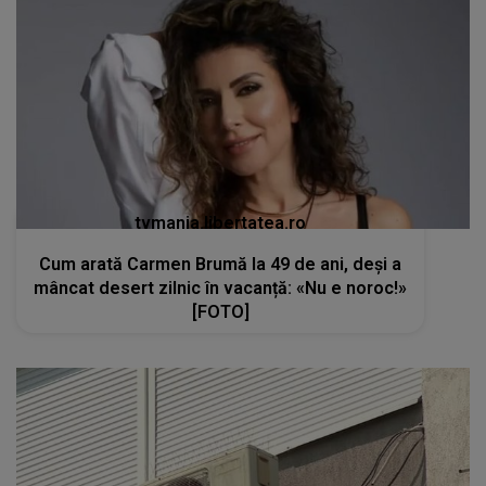
tvmania.libertatea.ro
Cum arată Carmen Brumă la 49 de ani, deși a
mâncat desert zilnic în vacanță: «Nu e noroc!»
[FOTO]