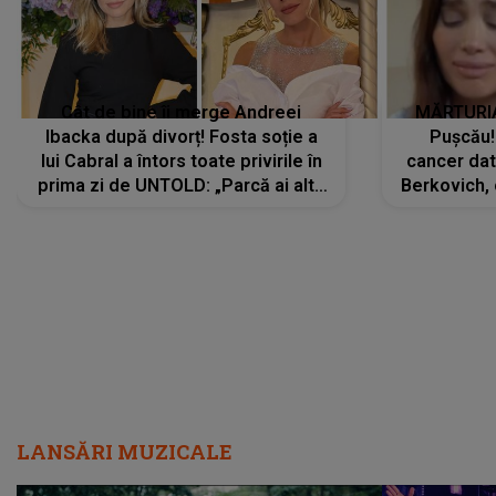
Cât de bine îi merge Andreei
MĂRTURIA
Ibacka după divorț! Fosta soție a
Pușcău!
lui Cabral a întors toate privirile în
cancer dato
prima zi de UNTOLD: „Parcă ai altă
Berkovich, 
strălucire, emani putere,
accident ru
încredere, siguranță...”
Dacă nu 
LANSĂRI MUZICALE