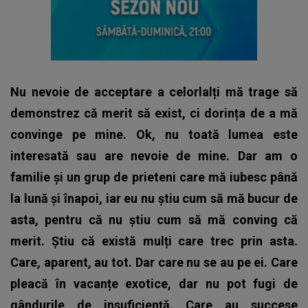
Nu nevoie de acceptare a celorlalți mă trage să
demonstrez că merit să exist, ci dorința de a mă
convinge pe mine. Ok, nu toată lumea este
interesată sau are nevoie de mine. Dar am o
familie și un grup de prieteni care mă iubesc până
la lună și înapoi, iar eu nu știu cum să mă bucur de
asta, pentru că nu știu cum să mă conving că
merit. Știu că există mulți care trec prin asta.
Care, aparent, au tot. Dar care nu se au pe ei. Care
pleacă în vacanțe exotice, dar nu pot fugi de
gândurile de insuficiență. Care au succese