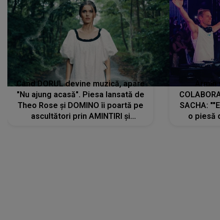
Când DORUL devine muzică, apare
Armin 
"Nu ajung acasă". Piesa lansată de
COLABORAR
Theo Rose și DOMINO îi poartă pe
SACHA: ""E
ascultători prin AMINTIRI și
o piesă 
REGĂSIRI, iar drumul emoțiilor
imediat pre
trece prin sufletul publicului:
cu mine șt
"Pentru toți cei care au plecat
păstrăm do
departe ca să le fie mai bine"