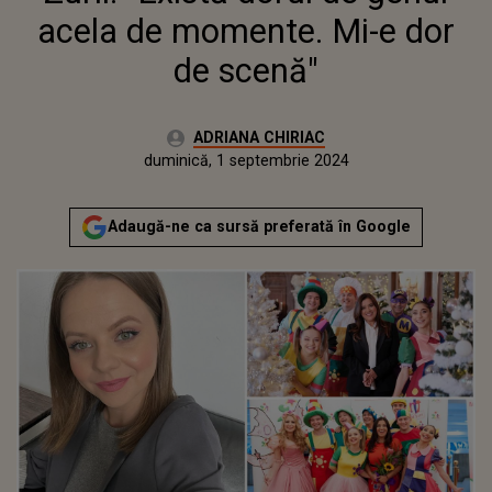
acela de momente. Mi-e dor
de scenă"
Autor:
ADRIANA CHIRIAC
Publicat:
duminică, 1 septembrie 2024
Actualizat:
duminică, 1 septembrie 2024
Adaugă-ne ca sursă preferată în Google