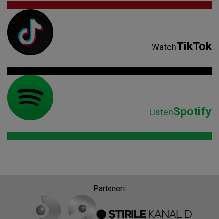
TikTok
Watch
Spotify
Listen
Parteneri: