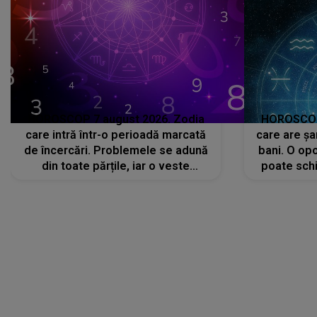
HOROSCOP 7 august 2026. Zodia
HOROSCOP 
care intră într-o perioadă marcată
care are șa
de încercări. Problemele se adună
bani. O opo
din toate părțile, iar o veste
poate schi
neașteptată îi dă planurile peste
la
cap