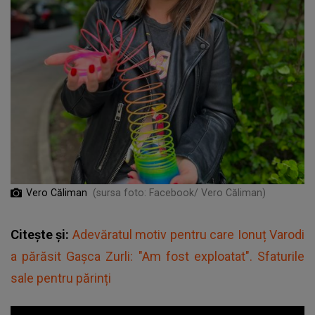
Vero Căliman
(sursa foto: Facebook/ Vero Căliman)
Citește și:
Adevăratul motiv pentru care Ionuț Varodi
a părăsit Gașca Zurli: "Am fost exploatat". Sfaturile
sale pentru părinți