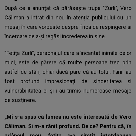
După ce a anunțat că părăsește trupa "Zurli",
Vero
Căliman
a intrat din nou în atenția publicului cu un
mesaj în care vorbește despre frica de respingere și
încercare de a-și regăsi încrederea în sine.
”Fetița Zurli”, personajul care a încântat inimile celor
mici, este de părere că multe persoane trec prin
astfel de stări, chiar dacă pare că au totul. Fanii au
fost profund impresionați de sinceritatea și
vulnerabilitatea ei și i-au trimis numeroase mesaje
de susținere.
„Mi s-a spus că lumea nu este interesată de Vero
Căliman. Și m-a rănit profund. De ce? Pentru că, în
adâncul meu, fetița s-a simțit întotdeauna