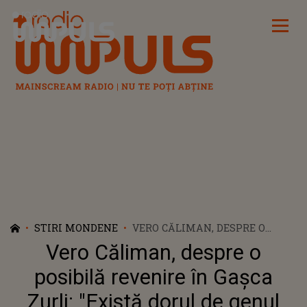
Radio Impuls
STIRI MONDENE
VERO CĂLIMAN, DESPRE O
POSIBILĂ REVENIRE ÎN GAȘCA
Vero Căliman, despre o
ZURLI: "EXISTĂ DORUL DE
GENUL ACELA DE MOMENTE.
posibilă revenire în Gașca
MI-E DOR DE SCENĂ"
Zurli: "Există dorul de genul