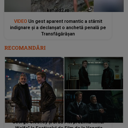
kanald2.ro
VIDEO
Un gest aparent romantic a stârnit
indignare și a declanșat o anchetă penală pe
Transfăgărășan
RECOMANDĂRI
George Clooney şi Brad Pitt prezintă filmul