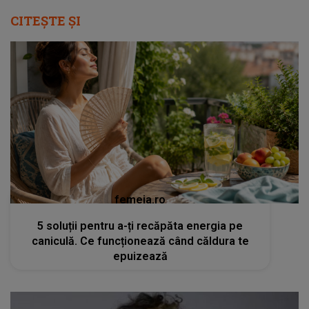
CITEȘTE ȘI
femeia.ro
5 soluții pentru a-ți recăpăta energia pe
caniculă. Ce funcționează când căldura te
epuizează