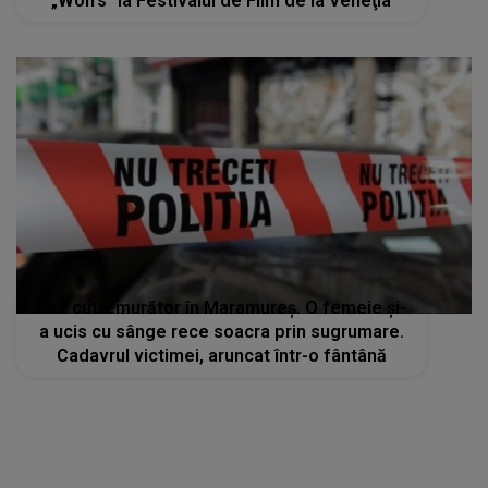
„Wolfs” la Festivalul de Film de la Veneţia
Caz cutremurător în Maramureș. O femeie și-
a ucis cu sânge rece soacra prin sugrumare.
Cadavrul victimei, aruncat într-o fântână