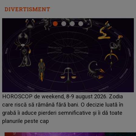
DIVERTISMENT
Emanuel a ținut ACEST DETALIU ASCUNS până
acum! În fața Alexandrei, concurentul din Casa Iubirii
face o MĂRTURISIRE NEAȘTEPTATĂ despre mama
sa: "I-am spus și ei în față, eu nu te iubesc pentru
că..."