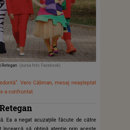
ei Retegan
(sursa foto: Facebook)
edorită". Vero Căliman, mesaj neașteptat
s-a confruntat
 Retegan
ă. Ea a negat acuzațiile făcute de către
zat încearcă să obțină atenție prin aceste