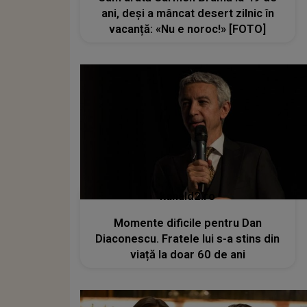
ani, deși a mâncat desert zilnic în
vacanță: «Nu e noroc!» [FOTO]
kanald2.ro
Momente dificile pentru Dan
Diaconescu. Fratele lui s-a stins din
viață la doar 60 de ani