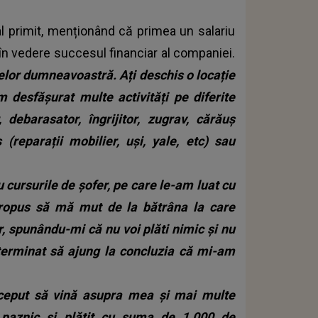
al primit, menționând că primea un salariu
n vedere succesul financiar al companiei.
elor dumneavoastră. Ați deschis o locație
m desfășurat multe activități pe diferite
debarasator, îngrijitor, zugrav, cărăuș
ș (reparații mobilier, uși, yale, etc) sau
u cursurile de șofer, pe care le-am luat cu
propus să mă mut de la bătrâna la care
or, spunându-mi că nu voi plăti nimic și nu
eterminat să ajung la concluzia că mi-am
ceput să vină asupra mea și mai multe
m paznic și plătit cu suma de 1.000 de