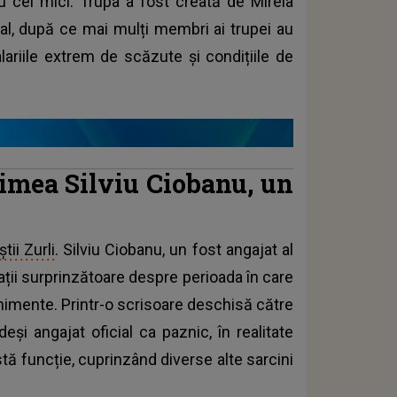
u cei mici. Trupa a fost creată de Mirela
dal, după ce mai mulți membri ai trupei au
lariile extrem de scăzute și condițiile de
primea Silviu Ciobanu, un
ii Zurli
. Silviu Ciobanu, un fost angajat al
ații surprinzătoare despre perioada în care
nimente. Printr-o scrisoare deschisă către
eși angajat oficial ca paznic, în realitate
tă funcție, cuprinzând diverse alte sarcini