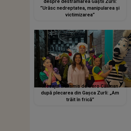
despre destrămarea Găștii Zurli:
”Urăsc nedreptatea, manipularea și
victimizarea”
Mesajul transmis de Vero Căliman
după plecarea din Gașca Zurli: „Am
trăit în frică”