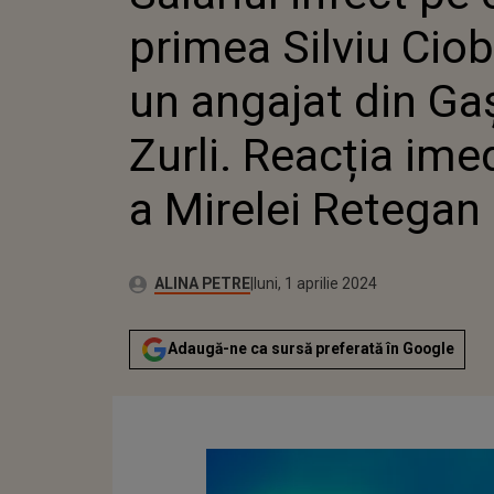
DIN GAȘ
primea Silviu Cio
REACȚIA
MIRELE
un angajat din Ga
Zurli. Reacția ime
a Mirelei Retegan
Publicat:
Autor:
luni, 1 aprilie 2024
Actualizat:
ALINA PETRE
luni, 1 aprilie 2024
Adaugă-ne ca sursă preferată în Google