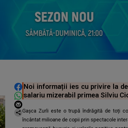
DISTRIBUIE ARTICOLUL
Noi informații ies cu privire la d
salariu mizerabil primea Silviu C
Gașca Zurli este o trupă îndrăgită de toți c
încântat milioane de copii prin spectacole inter