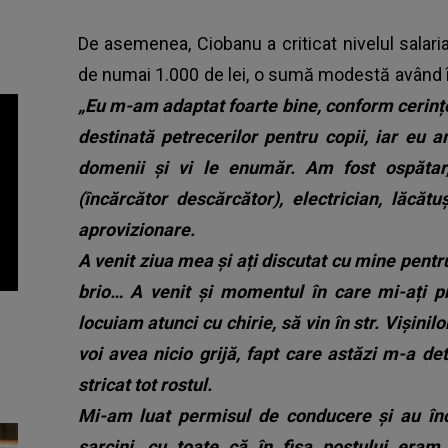
De asemenea, Ciobanu a criticat nivelul salari
de numai 1.000 de lei, o sumă modestă având î
„Eu m-am adaptat foarte bine, conform cerinț
destinată petrecerilor pentru copii, iar eu a
domenii și vi le enumăr. Am fost ospătar, 
(încărcător descărcător), electrician, lăcătu
aprovizionare.
A venit ziua mea și ați discutat cu mine pentr
brio… A venit și momentul în care mi-ați 
locuiam atunci cu chirie, să vin în str. Vișinil
voi avea nicio grijă, fapt care astăzi m-a d
stricat tot rostul.
Mi-am luat permisul de conducere și au în
sarcini, cu toate că în fișa postului era