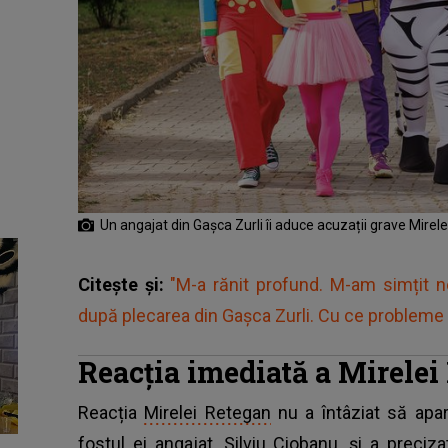
Un angajat din Gașca Zurli îi aduce acuzații grave Mirel
Citește și:
"M-a rănit profund. M-am simțit n
după plecarea din Gașca Zurli. Cu ce probleme 
Reacția imediată a Mirelei
Reacția
Mirelei Retegan
nu a întâziat să apar
fostul ei angajat, Silviu Ciobanu, și a preci