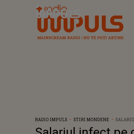
Radio Impuls
RADIO IMPULS
STIRI MONDENE
SALARIU
CARE ÎL
Salariul infect pe c
CIOBAN