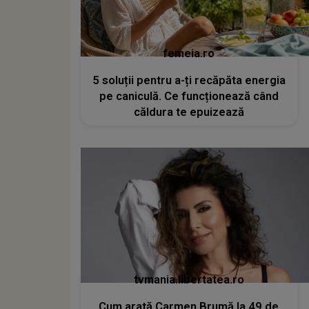
femeia.ro
5 soluții pentru a-ți recăpăta energia
pe caniculă. Ce funcționează când
căldura te epuizează
tvmania.libertatea.ro
Cum arată Carmen Brumă la 49 de