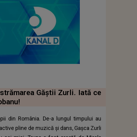
estrămarea Găștii Zurli. Iată ce
iobanu!
opii din România. De-a lungul timpului au
active pline de muzică și dans, Gașca Zurli