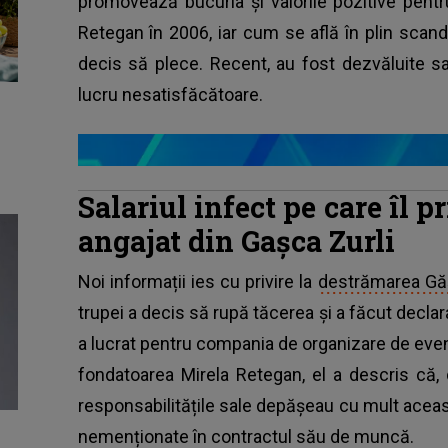
promovează bucuria și valorile pozitive pentr
Retegan în 2006, iar cum se află în plin scan
decis să plece. Recent, au fost dezvăluite sa
lucru nesatisfăcătoare.
Salariul infect pe care îl 
angajat din Gașca Zurli
Noi informații ies cu privire la
destrămarea Gășt
trupei a decis să rupă tăcerea și a făcut declar
a lucrat pentru compania de organizare de eve
fondatoarea Mirela Retegan, el a descris că, d
responsabilitățile sale depășeau cu mult aceas
nemenționate în contractul său de muncă.