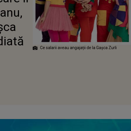
CA ZURLI.
banu,
 IMEDIATĂ A
I RETEGAN
șca
diată
Ce salarii aveau angajații de la Gașca Zurli