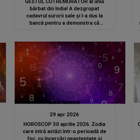
GESTUL CUTREMURĂTOR al unui
bărbat din India! A dezgropat
cadavrul surorii sale și l-a dus la
bancă pentru a demonstra că
aceasta s-a stins din viață. El voia să
retragă o sumă de bani din contul
femeii
Divertisment
29 apr 2026
HOROSCOP 30 aprilie 2026. Zodia
care intră astăzi într-o perioadă de
foc, cu încercări neașteptate și