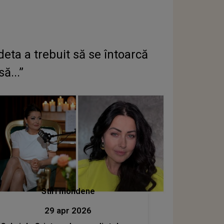
edeta a trebuit să se întoarcă
ă...”
Stiri mondene
29 apr 2026