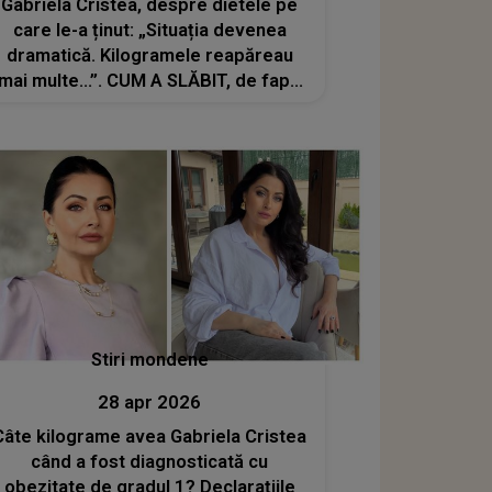
Gabriela Cristea, despre dietele pe
care le-a ținut: „Situația devenea
dramatică. Kilogramele reapăreau
mai multe...”. CUM A SLĂBIT, de fapt,
vedeta după ce a fost diagnosticată
cu obezitate de gradul 1?
Stiri mondene
28 apr 2026
Câte kilograme avea Gabriela Cristea
când a fost diagnosticată cu
obezitate de gradul 1? Declarațiile