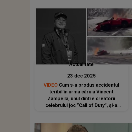
un...
Actualitate
23 dec 2025
VIDEO
Cum s-a produs accidentul
teribil în urma căruia Vincent
Zampella, unul dintre creatorii
celebrului joc ”Call of Duty”, și-a
pierdut viața? Declarațiile polițiștilor:
”Din motive necunoscute, vehiculul a
ieșit de pe carosabil...”