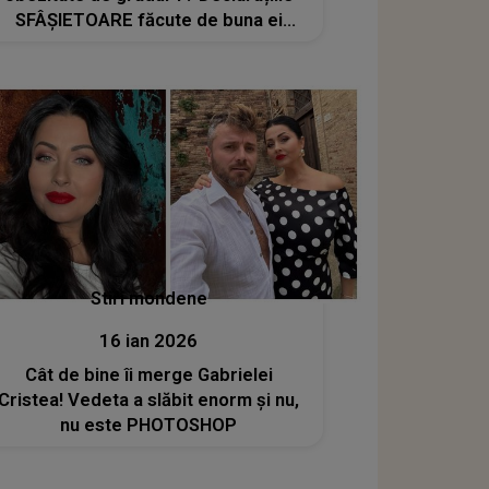
SFÂȘIETOARE făcute de buna ei
prietenă, Camelia Enciu: „Mi-ai zis:
«Cami, mor!»”
Stiri mondene
16 ian 2026
Cât de bine îi merge Gabrielei
Cristea! Vedeta a slăbit enorm și nu,
nu este PHOTOSHOP