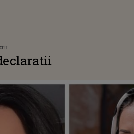
ATII
declaratii