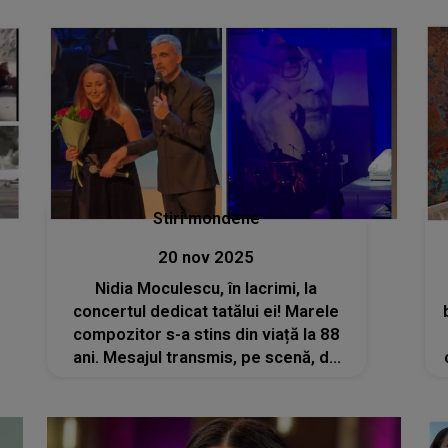
Stiri mondene
20 nov 2025
Nidia Moculescu, în lacrimi, la
concertul dedicat tatălui ei! Marele
compozitor s-a stins din viață la 88
ani. Mesajul transmis, pe scenă, de
Aurelian Temișan: „Horia ești aici.
Știm cu toții. Prin noi, prin muzica
scrisă, prin tot ceea ce ai făcut...”