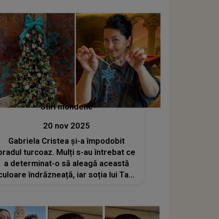
Stiri mondene
20 nov 2025
Gabriela Cristea și-a împodobit
bradul turcoaz. Mulți s-au întrebat ce
a determinat-o să aleagă această
culoare îndrăzneață, iar soția lui Tavi
Clonda a dorit să lămurească
MISTERUL. Alegerea NU este
întâmplatoare, ci atent gândită: "Am