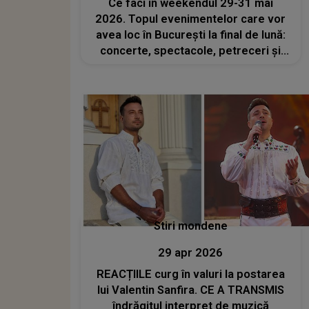
Ce faci în weekendul 29-31 mai
2026. Topul evenimentelor care vor
avea loc în București la final de lună:
concerte, spectacole, petreceri și
activități pentru cei mici
Stiri mondene
29 apr 2026
REACȚIILE curg în valuri la postarea
lui Valentin Sanfira. CE A TRANSMIS
îndrăgitul interpret de muzică