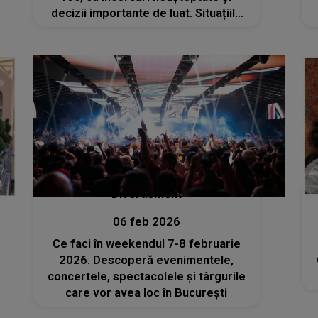
decizii importante de luat. Situațiile
limită o vor duce la capătul puterilor
și va vărsa lacrimi amare
Divertisment
06 feb 2026
Ce faci în weekendul 7-8 februarie
2026. Descoperă evenimentele,
concertele, spectacolele și târgurile
care vor avea loc în București