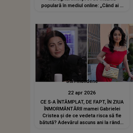
populară în mediul online: „Când ai o
durere în inimă te retragi...”
Stiri mondene
22 apr 2026
CE S-A ÎNTÂMPLAT, DE FAPT, ÎN ZIUA
ÎNMORMÂNTĂRII mamei Gabrielei
Cristea și de ce vedeta risca să fie
bătută? Adevărul ascuns ani la rând A
FOST DEZVĂLUIT ACUM: "Am avut