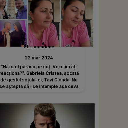
ales ca să..."
Stiri mondene
22 mar 2024
"Hai să-l pârăsc pe soț. Voi cum ați
reacționa?". Gabriela Cristea, șocată
de gestul soțului ei, Tavi Clonda. Nu
se aştepta să i se întâmple așa ceva