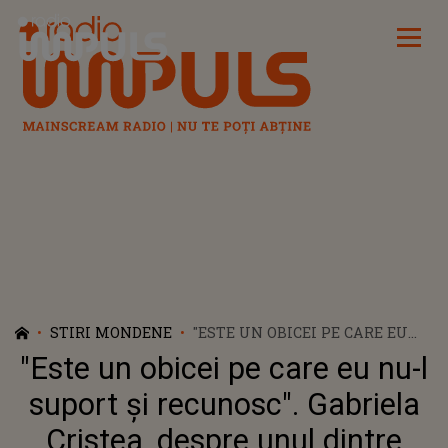
Radio Impuls
STIRI MONDENE
"ESTE UN OBICEI PE CARE EU
NU-L SUPORT ȘI RECUNOSC".
"Este un obicei pe care eu nu-l
GABRIELA CRISTEA, DESPRE
UNUL DINTRE DEFECTELE
suport și recunosc". Gabriela
SOȚULUI EI, TAVI CLONDA. CE
Cristea, despre unul dintre
REPROȘ URIAȘ ÎI ADUCE