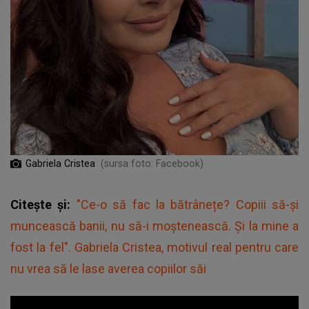
Gabriela Cristea
(sursa foto: Facebook)
Citește și:
"Ce-o să fac la bătrânețe? Copiii să-și
muncească banii, nu să-i moștenească. Și la mine a
fost la fel". Gabriela Cristea, motivul real pentru care
nu vrea să le lase averea copiilor săi