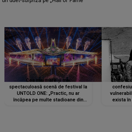
câștige mai mulți bani. O oportunitate neașteptată îi
poate schimba situația financiară la început de lună
Cea mai mare și mai
Charli xc
spectaculoasă scenă de festival la
confesiu
UNTOLD ONE: „Practic, nu ar
vulnerabil
încăpea pe multe stadioane din
exista în
lume”. Evenimentul începe joi, 6
august 2026