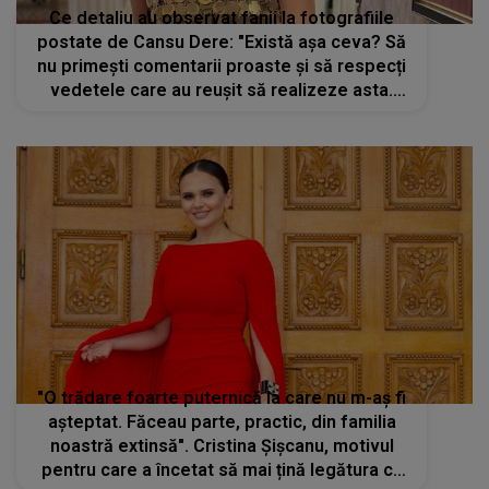
Ce detaliu au observat fanii la fotografiile
postate de Cansu Dere: "Există așa ceva? Să
nu primești comentarii proaste și să respecți
vedetele care au reușit să realizeze asta.
Bravo!"
"O trădare foarte puternică la care nu m-aș fi
așteptat. Făceau parte, practic, din familia
noastră extinsă". Cristina Șișcanu, motivul
pentru care a încetat să mai țină legătura cu