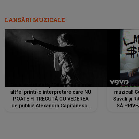
LANSĂRI MUZICALE
De această dată, "Dilaila" se simte
COLABORAR
altfel printr-o interpretare care NU
muzical! C
POATE FI TRECUTĂ CU VEDEREA
Savali și Ri
de public! Alexandra Căpitănescu
SĂ PRIV
a lansat VERSIUNEA LIVE a piesei