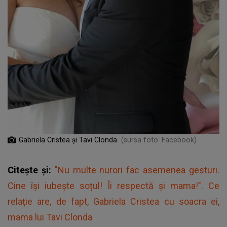
Gabriela Cristea și Tavi Clonda
(sursa foto: Facebook)
Citește și:
"Nu multe nurori fac asemenea gesturi.
Cine își iubește soțul! Îi respectă și mama!". Ce
relație are, de fapt, Gabriela Cristea cu soacra ei,
mama lui Tavi Clonda