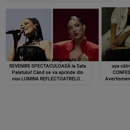
Tania Turtureanu pregătește O
Alexandra
REVENIRE SPECTACULOASĂ la Sala
ușa cătr
Palatului! Când se va aprinde din
CONFES
nou LUMINA REFLECTOATRELOR
Avertismentu
pentru artistă: " Vor fi multe
rămas ÎNT
cântece noi, în premieră. Cântece
au format-
care abia acum învață să respire"
"Am f