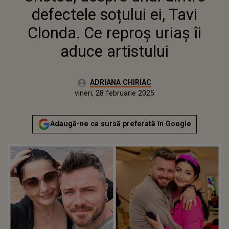
ARTISTULUI
defectele soțului ei, Tavi
Clonda. Ce reproș uriaș îi
aduce artistului
Autor:
ADRIANA CHIRIAC
Publicat:
miercuri, 28 februarie 2024
Actualizat:
vineri, 28 februarie 2025
Adaugă-ne ca sursă preferată în Google