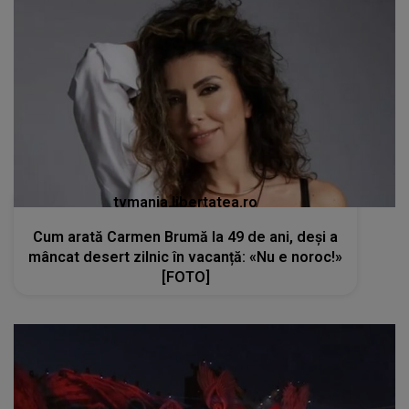
tvmania.libertatea.ro
Cum arată Carmen Brumă la 49 de ani, deși a
mâncat desert zilnic în vacanță: «Nu e noroc!»
[FOTO]