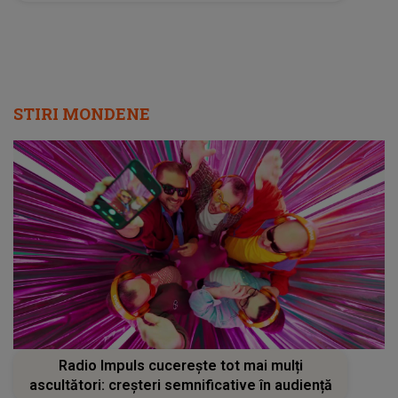
finii Gabriela Cristea și Tavi Clonda
STIRI MONDENE
Radio Impuls cucerește tot mai mulți
ascultători: creșteri semnificative în audiență