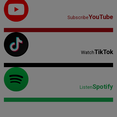
YouTube
Subscribe
TikTok
Watch
Spotify
Listen