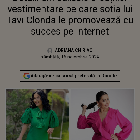
INTERNET
vestimentare pe care soția lui
Tavi Clonda le promovează cu
succes pe internet
Autor:
ADRIANA CHIRIAC
Publicat:
joi, 16 noiembrie 2023
Actualizat:
sâmbătă, 16 noiembrie 2024
Adaugă-ne ca sursă preferată în Google