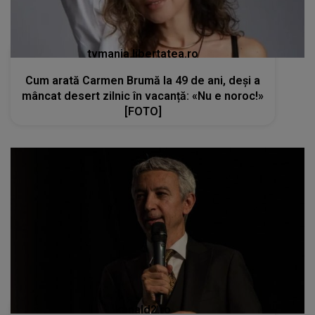
tvmania.libertatea.ro
Cum arată Carmen Brumă la 49 de ani, deși a
mâncat desert zilnic în vacanță: «Nu e noroc!»
[FOTO]
kanald2.ro