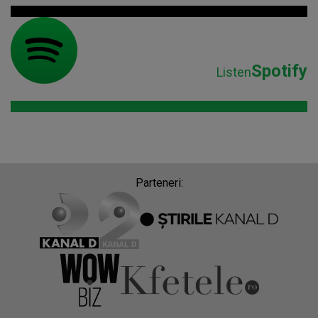
Spotify
Listen
Parteneri: