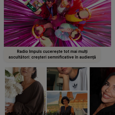
Radio Impuls cucerește tot mai mulți
ascultători: creșteri semnificative în audiență
MESAJUL care a făcut-o să plângă
CE SE Î