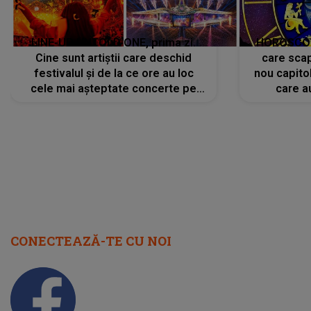
LINE-UP UNTOLD ONE, prima zi.
HOROSCOP 
Cine sunt artiștii care deschid
care scap
festivalul și de la ce ore au loc
nou capitol
cele mai așteptate concerte pe
care a
scena principală?
perioadă 
CONECTEAZĂ-TE CU NOI