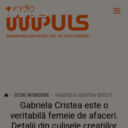
Radio Impuls
STIRI MONDENE
GABRIELA CRISTEA ESTE O
VERITABILĂ FEMEIE DE
Gabriela Cristea este o
AFACERI. DETALII DIN CULISELE
CREAȚIILOR VESTIMENTARE PE
veritabilă femeie de afaceri.
CARE SOȚIA LUI TAVI CLONDA
Detalii din culisele creațiilor
LE PROMOVEAZĂ CU SUCCES PE