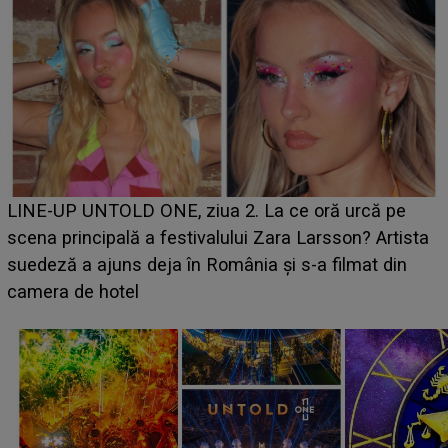
Ce a dezvăluit noua concurentă din "Casa Iubirii" l-a
luat prin surprindere pe Emanuel. CINE ESTE
BĂIATUL VIZAT de Alexandra?! Aflându-se în fața
faptului împlinit, A RECUNOSCUT IMEDIAT: "Am
avut..."