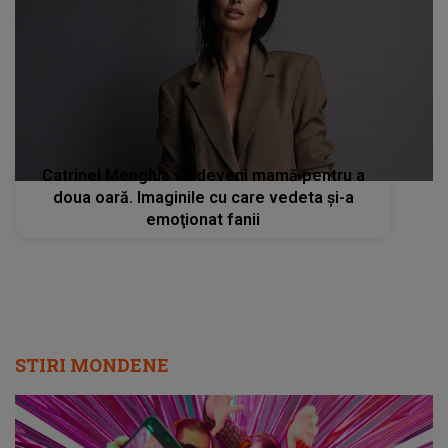
Catrinel Menghia va deveni mamă pentru a
doua oară. Imaginile cu care vedeta şi-a
emoţionat fanii
STIRI MONDENE