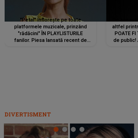
"Petal" înflorește pe toate
De această 
platformele muzicale, prinzând
altfel prin
"rădăcini" ÎN PLAYLISTURILE
POATE FI
fanilor. Piesa lansată recent de
de public!
Ariana Grande îi face pe
a lansat V
ascultători SĂ O ASCULTE PE
REPEAT
DIVERTISMENT