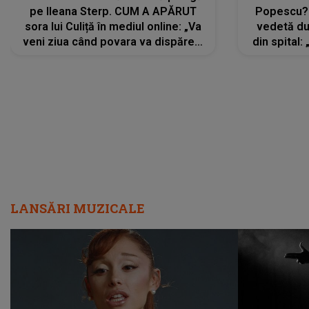
pe Ileana Sterp. CUM A APĂRUT
Popescu?
sora lui Culiță în mediul online: „Va
vedetă du
veni ziua când povara va dispărea,
din spital:
iar lacrimile...”
LANSĂRI MUZICALE