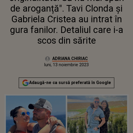
DETALIUL CARE I-A SCOS DIN
de aroganță". Tavi Clonda și
SĂRITE
Gabriela Cristea au intrat în
gura fanilor. Detaliul care i-a
scos din sărite
Autor:
ADRIANA CHIRIAC
Publicat:
luni, 13 noiembrie 2023
Actualizat:
luni, 13 noiembrie 2023
Adaugă-ne ca sursă preferată în Google