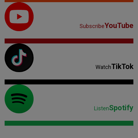
YouTube
Subscribe
TikTok
Watch
Spotify
Listen