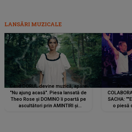
LANSĂRI MUZICALE
Când DORUL devine muzică, apare
Armin 
"Nu ajung acasă". Piesa lansată de
COLABORAR
Theo Rose și DOMINO îi poartă pe
SACHA: ""E
ascultători prin AMINTIRI și
o piesă 
REGĂSIRI, iar drumul emoțiilor
imediat pre
trece prin sufletul publicului:
cu mine șt
"Pentru toți cei care au plecat
păstrăm do
departe ca să le fie mai bine"