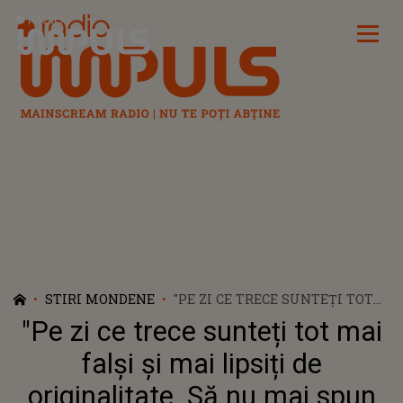
Radio Impuls
STIRI MONDENE
"PE ZI CE TRECE SUNTEȚI TOT
MAI FALȘI ȘI MAI LIPSIȚI DE
"Pe zi ce trece sunteți tot mai
ORIGINALITATE. SĂ NU MAI
SPUN DE AROGANȚĂ". TAVI
falși și mai lipsiți de
CLONDA ȘI GABRIELA CRISTEA
originalitate. Să nu mai spun
AU INTRAT ÎN GURA FANILOR.