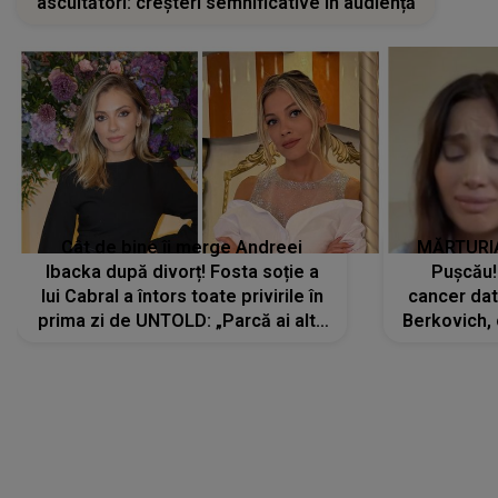
ascultători: creșteri semnificative în audiență
Cât de bine îi merge Andreei
MĂRTURIA
Ibacka după divorț! Fosta soție a
Pușcău!
lui Cabral a întors toate privirile în
cancer dato
prima zi de UNTOLD: „Parcă ai altă
Berkovich, 
strălucire, emani putere,
accident ru
încredere, siguranță...”
Dacă nu 