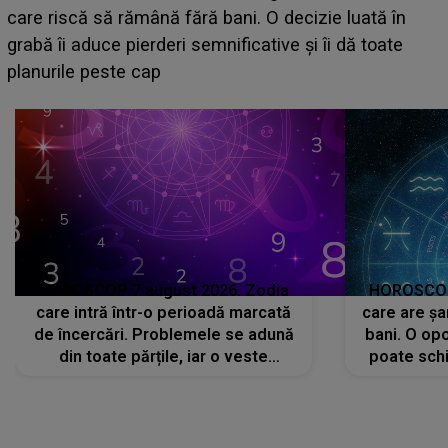
acum! În fața Alexandrei, concurentul din Casa Iubirii
face o MĂRTURISIRE NEAȘTEPTATĂ despre mama
sa: "I-am spus și ei în față, eu nu te iubesc pentru
că..."
HOROSCOP 7 august 2026. Zodia
HOROSCOP 
care intră într-o perioadă marcată
care are șa
de încercări. Problemele se adună
bani. O opo
din toate părțile, iar o veste
poate schi
neașteptată îi dă planurile peste
la
cap