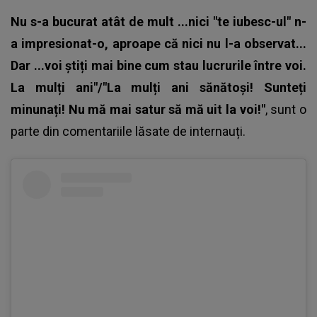
Nu s-a bucurat atât de mult ...nici "te iubesc-ul" n-
a impresionat-o, aproape că nici nu l-a observat...
Dar ...voi știți mai bine cum stau lucrurile între voi.
La mulți ani"/"La mulți ani sănătoși! Sunteți
minunați! Nu mă mai satur să mă uit la voi!"
, sunt o
parte din comentariile lăsate de internauți.