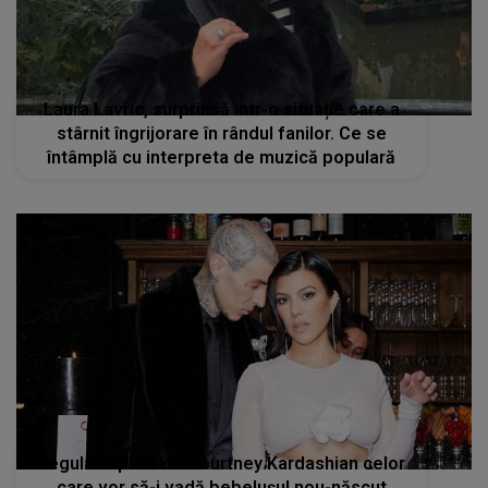
Laura Lavric, surprinsă într-o situație care a
stârnit îngrijorare în rândul fanilor. Ce se
întâmplă cu interpreta de muzică populară
Regula impusă de Kourtney Kardashian celor
care vor să-i vadă bebelușul nou-născut