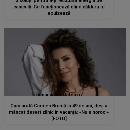
5 soluții pentru a-ți recăpăta energia pe
caniculă. Ce funcționează când căldura te
epuizează
tvmania.libertatea.ro
Cum arată Carmen Brumă la 49 de ani, deși a
mâncat desert zilnic în vacanță: «Nu e noroc!»
[FOTO]