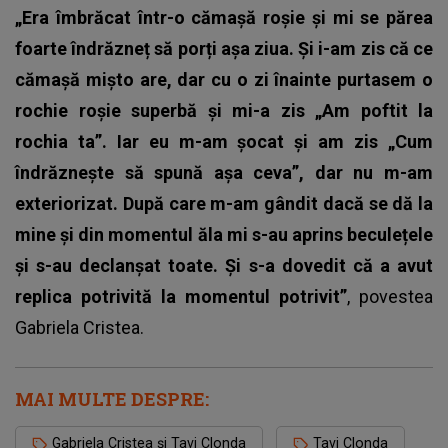
„Era îmbrăcat într-o cămașă roșie și mi se părea
foarte îndrăzneț să porți așa ziua. Și i-am zis că ce
cămașă mișto are, dar cu o zi înainte purtasem o
rochie roșie superbă și mi-a zis „Am poftit la
rochia ta”. Iar eu m-am șocat și am zis „Cum
îndrăznește să spună așa ceva”, dar nu m-am
exteriorizat. După care m-am gândit dacă se dă la
mine și din momentul ăla mi s-au aprins beculețele
și s-au declanșat toate. Și s-a dovedit că a avut
replica potrivită la momentul potrivit”
, povestea
Gabriela Cristea.
MAI MULTE DESPRE:
Gabriela Cristea și Tavi Clonda
Tavi Clonda