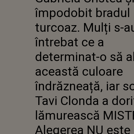
ÎNTREBA
împodobit bradul
DETERMI
ALEAGĂ
CULOAR
turcoaz. Mulți s-a
ÎNDRĂZN
SOȚIA L
întrebat ce a
A DORIT
LĂMURE
MISTERU
determinat-o să a
NU EST
ÎNTÂMPL
această culoare
ATENT G
ALES CA S
îndrăzneață, iar so
Tavi Clonda a dori
lămurească MIST
Alegerea NU este