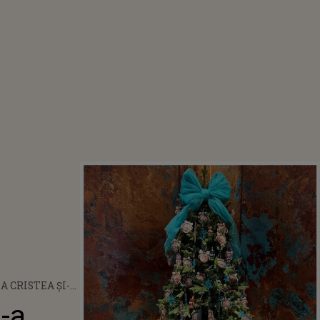
A CRISTEA ȘI-A
BIT BRADUL
i-a
. MULȚI S-AU