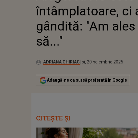
întâmplatoare, ci 
gândită: "Am ales
să..."
Publicat:
Autor:
joi, 20 noiembrie 2025
Actualizat:
ADRIANA CHIRIAC
joi, 20 noiembrie 2025
Adaugă-ne ca sursă preferată în Google
CITEȘTE ȘI