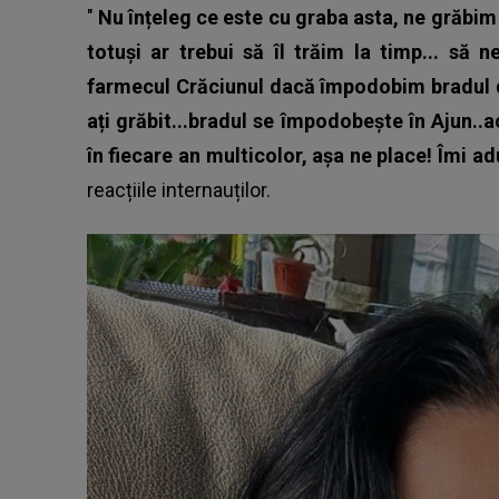
"
Nu înțeleg ce este cu graba asta, ne grăbim
totuși ar trebui să îl trăim la timp... s
farmecul Crăciunul dacă împodobim bradul de 
ați grăbit...bradul se împodobește în Ajun..a
în fiecare an multicolor, așa ne place! Îmi a
reacțiile internauților.