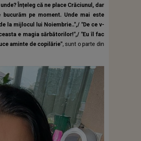
 unde? Înțeleg că ne place Crăciunul, dar
ă ne bucurăm pe moment. Unde mai este
la mijlocul lui Noiembrie..",/ "De ce v-
ceasta e magia sărbătorilor!",/ "Eu îl fac
duce aminte de copilărie"
, sunt o parte din