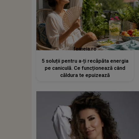
femeia.ro
5 soluții pentru a-ți recăpăta energia
pe caniculă. Ce funcționează când
căldura te epuizează