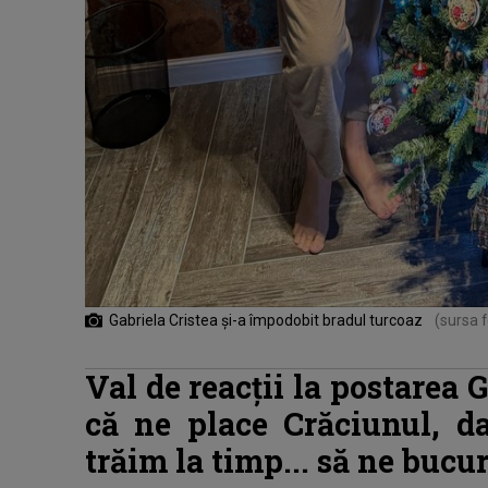
Gabriela Cristea și-a împodobit bradul turcoaz
(sursa 
Val de reacții la postarea G
că ne place Crăciunul, da
trăim la timp... să ne bu