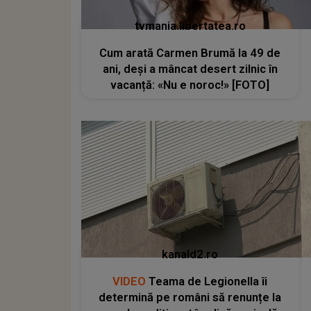
tvmania.libertatea.ro
Cum arată Carmen Brumă la 49 de
ani, deși a mâncat desert zilnic în
vacanță: «Nu e noroc!» [FOTO]
kanald2.ro
VIDEO
Teama de Legionella îi
determină pe români să renunțe la