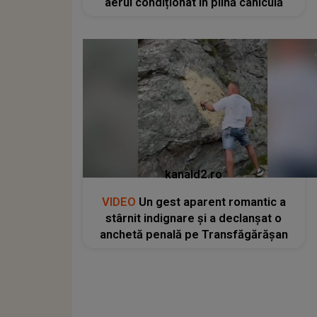
aerul condiționat în plină caniculă
kanald2.ro
VIDEO
Un gest aparent romantic a
stârnit indignare și a declanșat o
anchetă penală pe Transfăgărășan