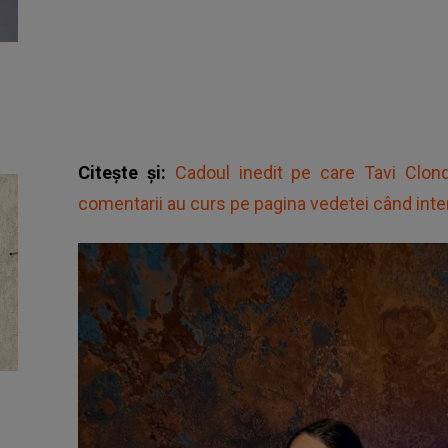
Citește și:
Cadoul inedit pe care Tavi Clonda
comentarii au curs pe pagina vedetei când inter